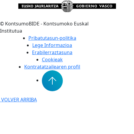
©
KontsumoBIDE - Kontsumoko Euskal
Institutua
Pribatutasun-politika
Lege Informazioa
Erabilerraztasuna
Cookieak
Kontratatzailearen profil
VOLVER ARRIBA