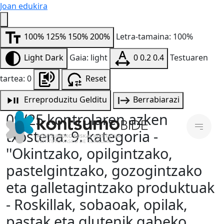
Joan edukira
100%
125%
150%
200%
Letra-tamaina: 100%
Light
Dark
Gaia: light
0
0.2
0.4
Testuaren
tartea: 0
Reset
Erreproduzitu
Gelditu
Berrabiarazi
09/25 kontrolaren azken
txostena: 9. kategoria -
''Okintzako, opilgintzako,
pastelgintzako, gozogintzako
eta galletagintzako produktuak
- Roskillak, sobaoak, opilak,
pastak eta glutenik gabeko