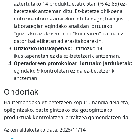
aztertutako 14 produktuetatik 6tan (% 42.85) ez-
betetzeak antzeman ditu. Ez-betetze ohikoena
nutrizio-informazioarekin lotuta dago; hain justu,
laborategian egindako analisian lortutako
"guztizko azukreen" edo "koipearen" balioa ez
dator bat etiketan adierazitakoarekin.
Ofiziozko ikuskapenak:
Ofiziozko 14
ikuskapenetan ez da ez-betetzerik antzeman.
Operadoreen protokoloari lotutako jarduketak:
egindako 9 kontroletan ez da ez-betetzerik
antzeman.
Ondoriak
Hautemandako ez-betetzeen kopuru handia dela eta,
opilgintzako, pastelgintzako eta gozogintzako
produktuak kontrolatzen jarraitzea gomendatzen da.
Azken aldaketako data:
2025/11/14