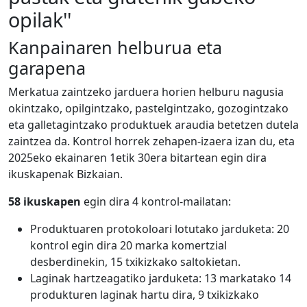
opilak''
Kanpainaren helburua eta
garapena
Merkatua zaintzeko jarduera horien helburu nagusia
okintzako, opilgintzako, pastelgintzako, gozogintzako
eta galletagintzako produktuek araudia betetzen dutela
zaintzea da. Kontrol horrek zehapen-izaera izan du, eta
2025eko ekainaren 1etik 30era bitartean egin dira
ikuskapenak Bizkaian.
58 ikuskapen
egin dira 4 kontrol-mailatan:
Produktuaren protokoloari lotutako jarduketa: 20
kontrol egin dira 20 marka komertzial
desberdinekin, 15 txikizkako saltokietan.
Laginak hartzeagatiko jarduketa: 13 markatako 14
produkturen laginak hartu dira, 9 txikizkako