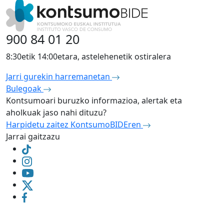
900 84 01 20
8:30etik 14:00etara, astelehenetik ostiralera
Jarri gurekin harremanetan
Bulegoak
Kontsumoari buruzko informazioa, alertak eta
aholkuak jaso nahi dituzu?
Harpidetu zaitez KontsumoBIDEren
Jarrai gaitzazu