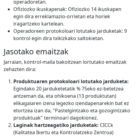
operadoretan.
Ofiziozko ikuskapenak: Ofiziozko 14 ikuskapen
egin dira erreklamazio-orrietan eta horiek
iragartzeko kartelean.
Operadoreen protokoloari lotutako jarduketak: 9
kontrol egin dira txikizkako saltokietan.
Jasotako emaitzak
Jarraian, kontrol-maila bakoitzean lortutako emaitzak
zehazten dira:
Produktuaren protokoloari lotutako jarduketa:
Egindako 20 jarduketetatik % 75eko ez-betetzea
antzeman da, eta ohikoena (13 produktutan)
elikagaiaren izena legezko izendapenarekin bat ez
etortzea izan da, "Pastelgintzako eta gozogintzako
produktuak" terminoari dagokionez.
Laginak hartzeagatiko jarduketak:
CICCk
(Kalitatea Ikertu eta Kontrolatzeko Zentroa)