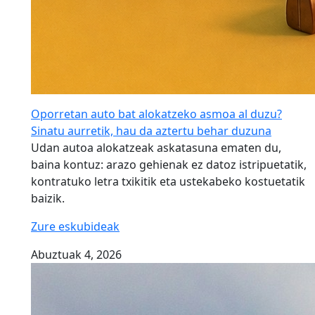
Oporretan auto bat alokatzeko asmoa al duzu?
Sinatu aurretik, hau da aztertu behar duzuna
Udan autoa alokatzeak askatasuna ematen du,
baina kontuz: arazo gehienak ez datoz istripuetatik,
kontratuko letra txikitik eta ustekabeko kostuetatik
baizik.
Zure eskubideak
Abuztuak 4, 2026