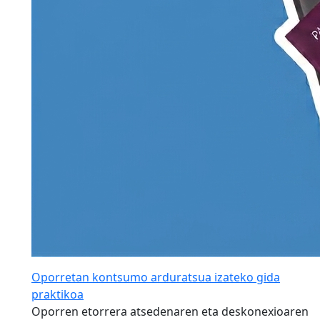
Oporretan kontsumo arduratsua izateko gida
praktikoa
Oporren etorrera atsedenaren eta deskonexioaren