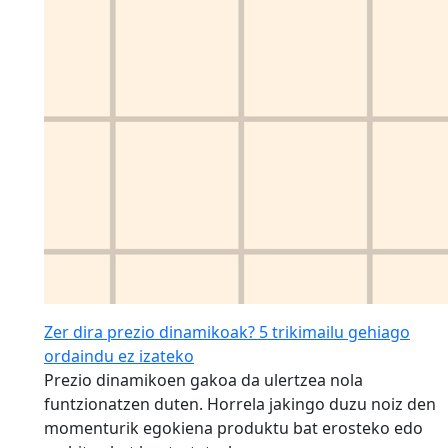
Zer dira prezio dinamikoak? 5 trikimailu gehiago
ordaindu ez izateko
Prezio dinamikoen gakoa da ulertzea nola
funtzionatzen duten. Horrela jakingo duzu noiz den
momenturik egokiena produktu bat erosteko edo