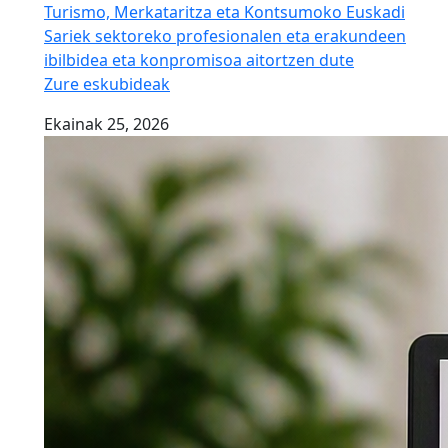
Turismo, Merkataritza eta Kontsumoko Euskadi
Sariek sektoreko profesionalen eta erakundeen
ibilbidea eta konpromisoa aitortzen dute
Zure eskubideak
Ekainak 25, 2026