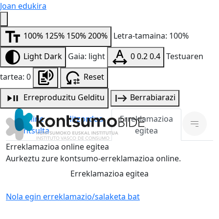
Joan edukira
100%
125%
150%
200%
Letra-tamaina: 100%
Light
Dark
Gaia: light
0
0.2
0.4
Testuaren
tartea: 0
Reset
Erreproduzitu
Gelditu
Berrabiarazi
Online
Hitzordua
Erreklamazioa
kontsulta
egitea
Erreklamazioa online egitea
Aurkeztu zure kontsumo-erreklamazioa online.
Erreklamazioa egitea
Nola egin erreklamazio/salaketa bat