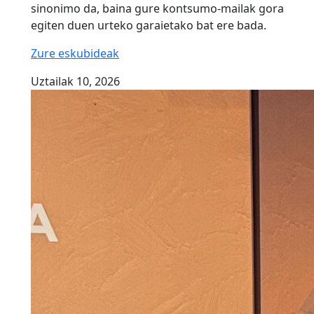
sinonimo da, baina gure kontsumo-mailak gora
egiten duen urteko garaietako bat ere bada.
Zure eskubideak
Uztailak 10, 2026