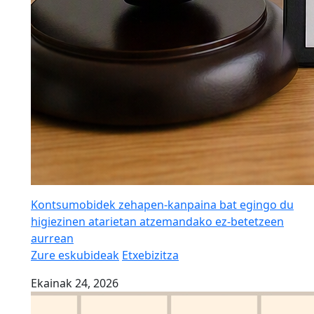
Kontsumobidek zehapen-kanpaina bat egingo du
higiezinen atarietan atzemandako ez-betetzeen
aurrean
Zure eskubideak
Etxebizitza
Ekainak 24, 2026