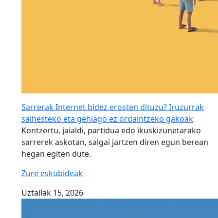
Sarrerak Internet bidez erosten dituzu? Iruzurrak
saihesteko eta gehiago ez ordaintzeko gakoak
Kontzertu, jaialdi, partidua edo ikuskizunetarako
sarrerek askotan, salgai jartzen diren egun berean
hegan egiten dute.
Zure eskubideak
Uztailak 15, 2026