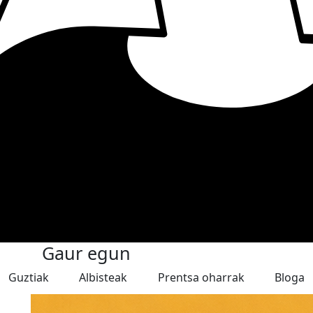
Gaur egun
Guztiak
Albisteak
Prentsa oharrak
Bloga