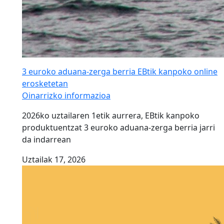
3 euroko aduana-zerga berria EBtik kanpoko online
erosketetan
Oinarrizko informazioa
2026ko uztailaren 1etik aurrera, EBtik kanpoko
produktuentzat 3 euroko aduana-zerga berria jarri
da indarrean
Uztailak 17, 2026