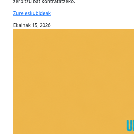
zerbitzu bat kontratatzeko.
Zure eskubideak
Ekainak 15, 2026