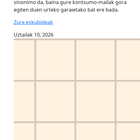
sinonimo da, baina gure kontsumo-mailak gora
egiten duen urteko garaietako bat ere bada.
Zure eskubideak
Uztailak 10, 2026