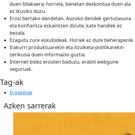
duen bilakaera; horrela, benetan deskontua duen ala
ez ikusiko duzu.
Erosi bertako dendetan. Auzoko dendek gertutasuna
eta konfiantza eskaintzen dizute, kate handiek ez
bezala.
Ezagutu zure eskubideak. Horiek ez dute beherapenik.
Irakurri produktuarekin eta itzulketa-politikarekin
zerikusia duen informazio guztia.
Internet bidez erosten baduzu, erabili webgune
seguruak.
Tag-ak
Erosketak
Azken sarrerak