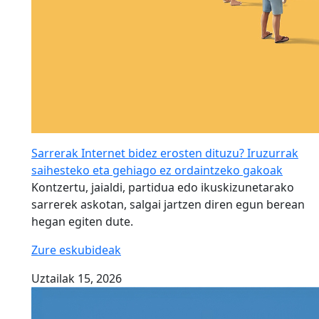
Sarrerak Internet bidez erosten dituzu? Iruzurrak
saihesteko eta gehiago ez ordaintzeko gakoak
Kontzertu, jaialdi, partidua edo ikuskizunetarako
sarrerek askotan, salgai jartzen diren egun berean
hegan egiten dute.
Zure eskubideak
Uztailak 15, 2026