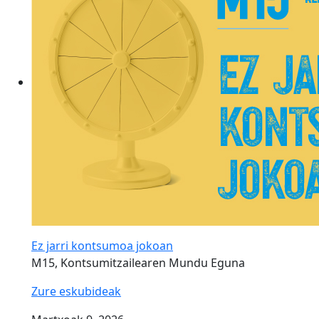
Ez jarri kontsumoa jokoan
M15, Kontsumitzailearen Mundu Eguna
Zure eskubideak