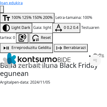
Joan edukira
100%
125%
150%
200%
Letra-tamaina: 100%
Light
Dark
Gaia: light
0
0.2
0.4
Testuaren
tartea: 0
Reset
Erreproduzitu
Gelditu
Berrabiarazi
Bada zerbait iluna Black Friday
egunean
Argitalpen-data:
2024/11/05