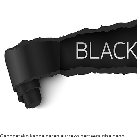
Gabonetako kanpainaren aurreko gertaera gisa dago