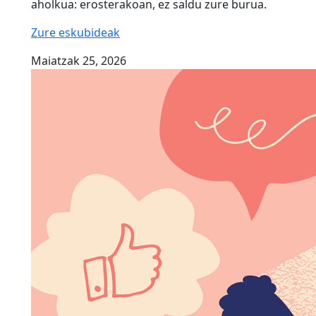
aholkua: erosterakoan, ez saldu zure burua.
Zure eskubideak
Maiatzak 25, 2026