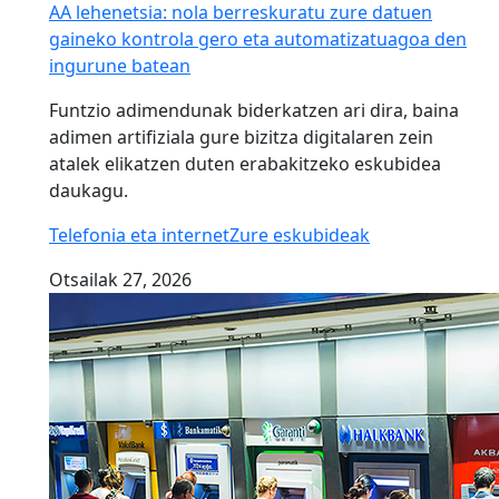
AA lehenetsia: nola berreskuratu zure datuen
gaineko kontrola gero eta automatizatuagoa den
ingurune batean
Funtzio adimendunak biderkatzen ari dira, baina
adimen artifiziala gure bizitza digitalaren zein
atalek elikatzen duten erabakitzeko eskubidea
daukagu.
Telefonia eta internet
Zure eskubideak
Otsailak 27, 2026