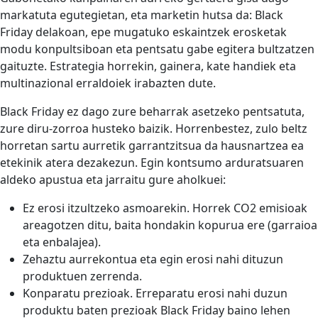
markatuta egutegietan, eta marketin hutsa da: Black
Friday delakoan, epe mugatuko eskaintzek erosketak
modu konpultsiboan eta pentsatu gabe egitera bultzatzen
gaituzte. Estrategia horrekin, gainera, kate handiek eta
multinazional erraldoiek irabazten dute.
Black Friday ez dago zure beharrak asetzeko pentsatuta,
zure diru-zorroa husteko baizik. Horrenbestez, zulo beltz
horretan sartu aurretik garrantzitsua da hausnartzea ea
etekinik atera dezakezun. Egin kontsumo arduratsuaren
aldeko apustua eta jarraitu gure aholkuei:
Ez erosi itzultzeko asmoarekin. Horrek CO2 emisioak
areagotzen ditu, baita hondakin kopurua ere (garraioa
eta enbalajea).
Zehaztu aurrekontua eta egin erosi nahi dituzun
produktuen zerrenda.
Konparatu prezioak. Erreparatu erosi nahi duzun
produktu baten prezioak Black Friday baino lehen