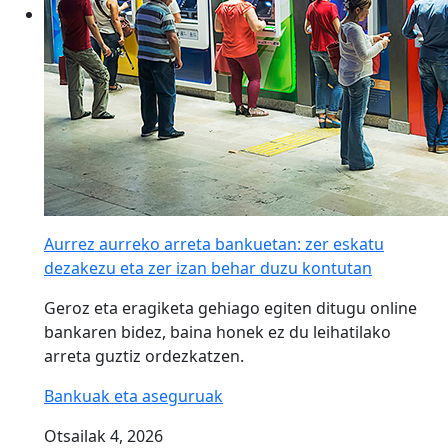
Aurrez aurreko arreta bankuetan: zer eskatu
dezakezu eta zer izan behar duzu kontutan
Geroz eta eragiketa gehiago egiten ditugu online
bankaren bidez, baina honek ez du leihatilako
arreta guztiz ordezkatzen.
Bankuak eta aseguruak
Otsailak 4, 2026