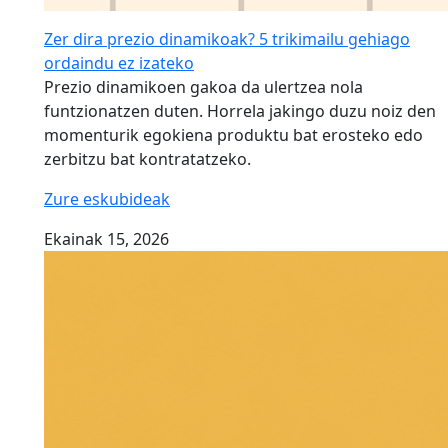
Zer dira prezio dinamikoak? 5 trikimailu gehiago
ordaindu ez izateko
Prezio dinamikoen gakoa da ulertzea nola
funtzionatzen duten. Horrela jakingo duzu noiz den
momenturik egokiena produktu bat erosteko edo
zerbitzu bat kontratatzeko.
Zure eskubideak
Ekainak 15, 2026