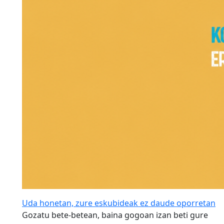
Uda honetan, zure eskubideak ez daude oporretan
Gozatu bete-betean, baina gogoan izan beti gure