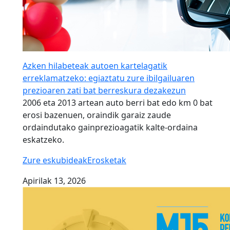
Azken hilabeteak autoen kartelagatik
erreklamatzeko: egiaztatu zure ibilgailuaren
prezioaren zati bat berreskura dezakezun
2006 eta 2013 artean auto berri bat edo km 0 bat
erosi bazenuen, oraindik garaiz zaude
ordaindutako gainprezioagatik kalte-ordaina
eskatzeko.
Zure eskubideak
Erosketak
Apirilak 13, 2026