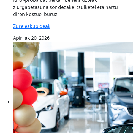
Kirol-proba bat bertan behera uzteak
ziurgabetasuna sor dezake itzulketei eta hartu
diren kostuei buruz.
Zure eskubideak
Apirilak 20, 2026