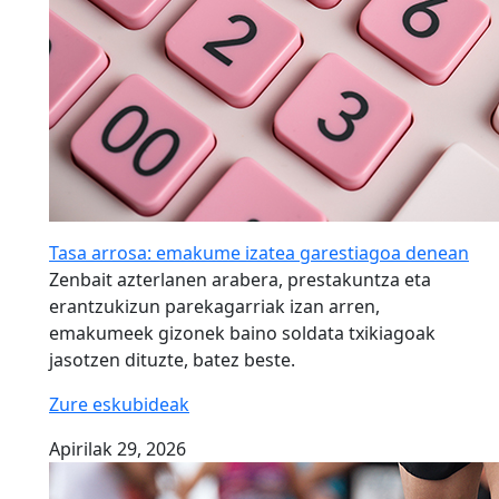
Tasa arrosa: emakume izatea garestiagoa denean
Zenbait azterlanen arabera, prestakuntza eta
erantzukizun parekagarriak izan arren,
emakumeek gizonek baino soldata txikiagoak
jasotzen dituzte, batez beste.
Zure eskubideak
Apirilak 29, 2026