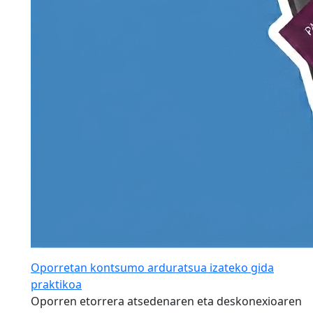
Oporretan kontsumo arduratsua izateko gida
praktikoa
Oporren etorrera atsedenaren eta deskonexioaren