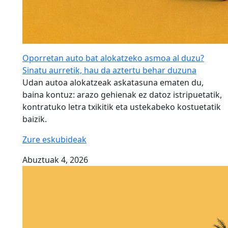
Oporretan auto bat alokatzeko asmoa al duzu?
Sinatu aurretik, hau da aztertu behar duzuna
Udan autoa alokatzeak askatasuna ematen du,
baina kontuz: arazo gehienak ez datoz istripuetatik,
kontratuko letra txikitik eta ustekabeko kostuetatik
baizik.
Zure eskubideak
Abuztuak 4, 2026