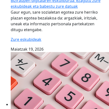
Biziraupen digitalaren eskuliburua: ezagutu zure
eskubideak eta babestu zure datuak
Gaur egun, sare sozialetan egotea zure herriko
plazan egotea bezalakoa da: argazkiak, iritziak,
uneak eta informazio pertsonala partekatzen
ditugu etengabe.
Zure eskubideak
Maiatzak 19, 2026