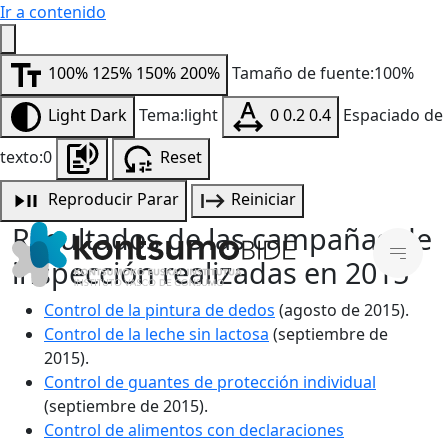
Ir a contenido
100%
125%
150%
200%
Tamaño de fuente:100%
Light
Dark
Tema:light
0
0.2
0.4
Espaciado de
texto:0
Reset
Reproducir
Parar
Reiniciar
Resultados de las campañas de
inspección realizadas en 2015
Control de la pintura de dedos
(agosto de 2015).
Control de la leche sin lactosa
(septiembre de
2015).
Control de guantes de protección individual
(septiembre de 2015).
Control de alimentos con declaraciones