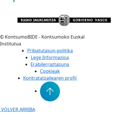
©
KontsumoBIDE - Kontsumoko Euskal
Institutua
Pribatutasun-politika
Lege Informazioa
Erabilerraztasuna
Cookieak
Kontratatzailearen profil
VOLVER ARRIBA