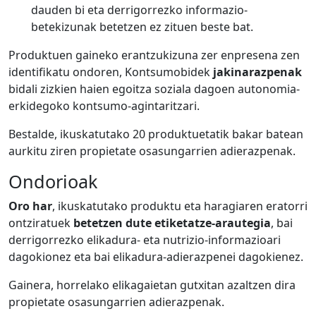
dauden bi eta derrigorrezko informazio-
betekizunak betetzen ez zituen beste bat.
Produktuen gaineko erantzukizuna zer enpresena zen
identifikatu ondoren, Kontsumobidek
jakinarazpenak
bidali zizkien haien egoitza soziala dagoen autonomia-
erkidegoko kontsumo-agintaritzari.
Bestalde, ikuskatutako 20 produktuetatik bakar batean
aurkitu ziren propietate osasungarrien adierazpenak.
Ondorioak
Oro har
, ikuskatutako produktu eta haragiaren eratorri
ontziratuek
betetzen dute
etiketatze-arautegia
, bai
derrigorrezko elikadura- eta nutrizio-informazioari
dagokionez eta bai elikadura-adierazpenei dagokienez.
Gainera, horrelako elikagaietan gutxitan azaltzen dira
propietate osasungarrien adierazpenak.