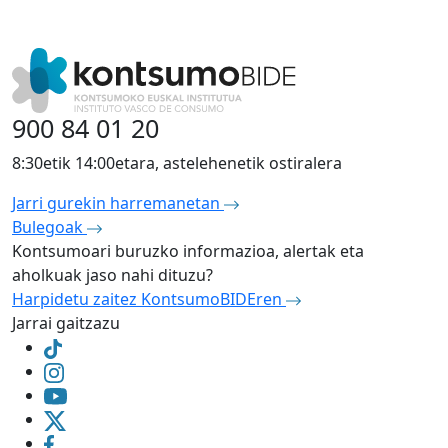
900 84 01 20
8:30etik 14:00etara, astelehenetik ostiralera
Jarri gurekin harremanetan
Bulegoak
Kontsumoari buruzko informazioa, alertak eta
aholkuak jaso nahi dituzu?
Harpidetu zaitez KontsumoBIDEren
Jarrai gaitzazu