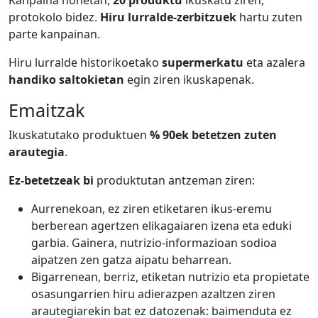
Kanpaina honetan,
20 produktu
ikuskatu ziren,
protokolo bidez.
Hiru lurralde-zerbitzuek
hartu zuten
parte kanpainan.
Hiru lurralde historikoetako
supermerkatu
eta azalera
handiko saltokietan
egin ziren ikuskapenak.
Emaitzak
Ikuskatutako produktuen
% 90ek betetzen zuten
arautegia
.
Ez-betetzeak bi
produktutan antzeman ziren:
Aurrenekoan, ez ziren etiketaren ikus-eremu
berberean agertzen elikagaiaren izena eta eduki
garbia. Gainera, nutrizio-informazioan sodioa
aipatzen zen gatza aipatu beharrean.
Bigarrenean, berriz, etiketan nutrizio eta propietate
osasungarrien hiru adierazpen azaltzen ziren
arautegiarekin bat ez datozenak: baimenduta ez