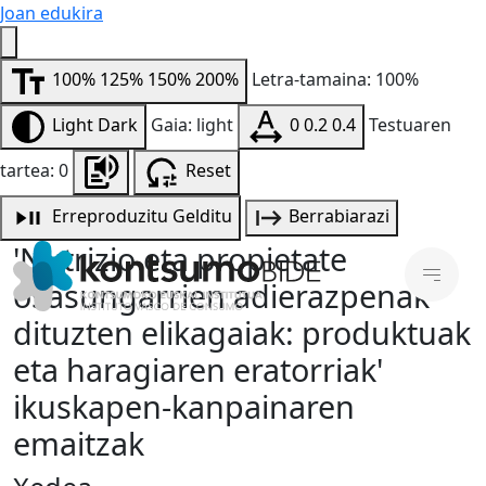
Joan edukira
100%
125%
150%
200%
Letra-tamaina: 100%
Light
Dark
Gaia: light
0
0.2
0.4
Testuaren
tartea: 0
Reset
Erreproduzitu
Gelditu
Berrabiarazi
'Nutrizio eta propietate
osasungarrien adierazpenak
dituzten elikagaiak: produktuak
eta haragiaren eratorriak'
ikuskapen-kanpainaren
emaitzak