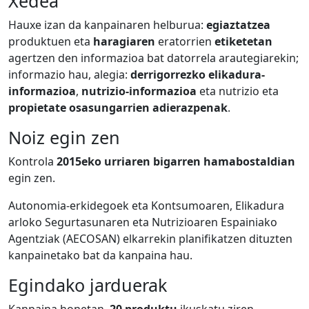
Xedea
Hauxe izan da kanpainaren helburua:
egiaztatzea
produktuen eta
haragiaren
eratorrien
etiketetan
agertzen den informazioa bat datorrela arautegiarekin;
informazio hau, alegia:
derrigorrezko elikadura-
informazioa
,
nutrizio-informazioa
eta nutrizio eta
propietate osasungarrien adierazpenak
.
Noiz egin zen
Kontrola
2015eko urriaren bigarren hamabostaldian
egin zen.
Autonomia-erkidegoek eta Kontsumoaren, Elikadura
arloko Segurtasunaren eta Nutrizioaren Espainiako
Agentziak (AECOSAN) elkarrekin planifikatzen dituzten
kanpainetako bat da kanpaina hau.
Egindako jarduerak