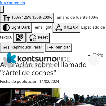
Ir a contenido
100%
125%
150%
200%
Tamaño de fuente:100%
Light
Dark
Tema:light
0
0.2
0.4
Espaciado de
texto:0
Reset
Reproducir
Parar
Reiniciar
Aclaración sobre el llamado
''cártel de coches''
Fecha de publicación:
14/02/2024