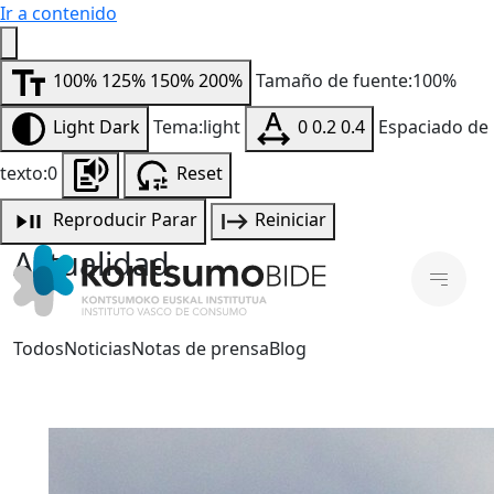
Ir a contenido
100%
125%
150%
200%
Tamaño de fuente:100%
Light
Dark
Tema:light
0
0.2
0.4
Espaciado de
texto:0
Reset
Reproducir
Parar
Reiniciar
Actualidad
Todos
Noticias
Notas de prensa
Blog