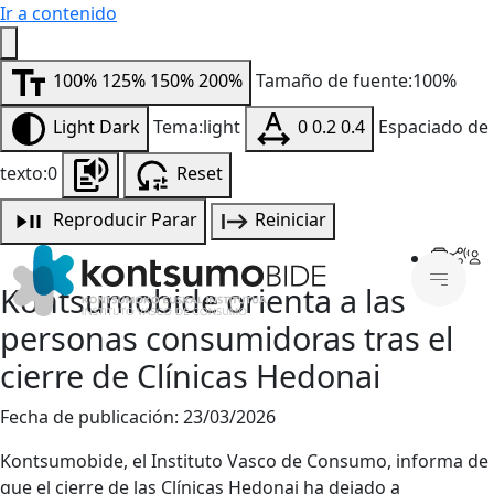
Ir a contenido
100%
125%
150%
200%
Tamaño de fuente:100%
Light
Dark
Tema:light
0
0.2
0.4
Espaciado de
texto:0
Reset
Reproducir
Parar
Reiniciar
Kontsumobide orienta a las
personas consumidoras tras el
cierre de Clínicas Hedonai
Fecha de publicación:
23/03/2026
Kontsumobide, el Instituto Vasco de Consumo, informa de
que el cierre de las Clínicas Hedonai ha dejado a