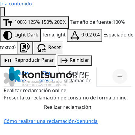
Ir a contenido
100%
125%
150%
200%
Tamaño de fuente:100%
Light
Dark
Tema:light
0
0.2
0.4
Espaciado de
texto:0
Reset
Reproducir
Parar
Reiniciar
Consulta
Cita
Realizar
online
previa
reclamación
Realizar reclamación online
Presenta tu reclamación de consumo de forma online.
Realizar reclamación
Cómo realizar una reclamación/denuncia