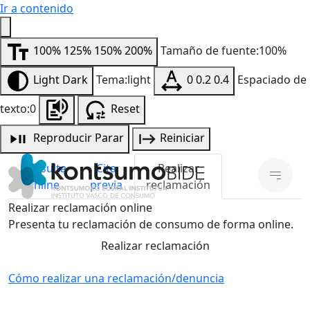
Ir a contenido
100%
125%
150%
200%
Tamaño de fuente:100%
Light
Dark
Tema:light
0
0.2
0.4
Espaciado de
texto:0
Reset
Reproducir
Parar
Reiniciar
Consulta
Cita
Realizar
online
previa
reclamación
Realizar reclamación online
Presenta tu reclamación de consumo de forma online.
Realizar reclamación
Cómo realizar una reclamación/denuncia