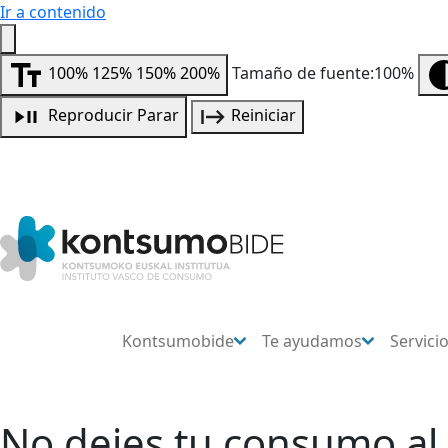
Ir a contenido
100%
125%
150%
200%
Tamaño de fuente:100%
Reproducir
Parar
Reiniciar
Kontsumobide
Te ayudamos
Servici
No dejes tu consumo al