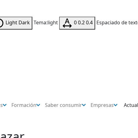
Light
Dark
Tema:light
0
0.2
0.4
Espaciado de text
os
Formación
Saber consumir
Empresas
Actua
 azar