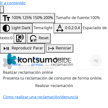
Ir a contenido
100%
125%
150%
200%
Tamaño de fuente:100%
Light
Dark
Tema:light
0
0.2
0.4
Espaciado de
texto:0
Reset
Reproducir
Parar
Reiniciar
Consulta
Cita
Realizar
online
previa
reclamación
Realizar reclamación online
Presenta tu reclamación de consumo de forma online.
Realizar reclamación
Cómo realizar una reclamación/denuncia