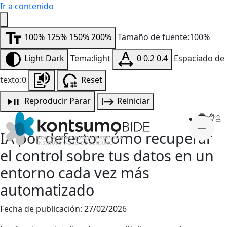
Ir a contenido
100%
125%
150%
200%
Tamaño de fuente:100%
Light
Dark
Tema:light
0
0.2
0.4
Espaciado de
texto:0
Reset
Reproducir
Parar
Reiniciar
IA por defecto: cómo recuperar
el control sobre tus datos en un
entorno cada vez más
automatizado
Fecha de publicación:
27/02/2026