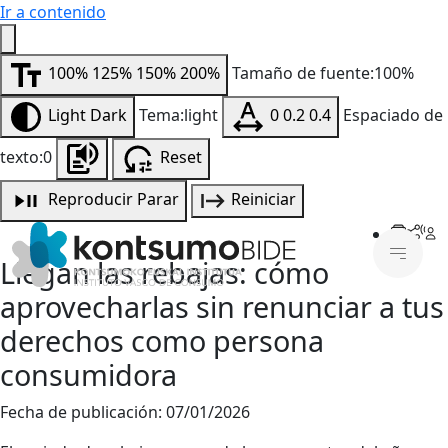
Ir a contenido
100%
125%
150%
200%
Tamaño de fuente:100%
Light
Dark
Tema:light
0
0.2
0.4
Espaciado de
texto:0
Reset
Reproducir
Parar
Reiniciar
Llegan las rebajas: cómo
aprovecharlas sin renunciar a tus
derechos como persona
consumidora
Fecha de publicación:
07/01/2026