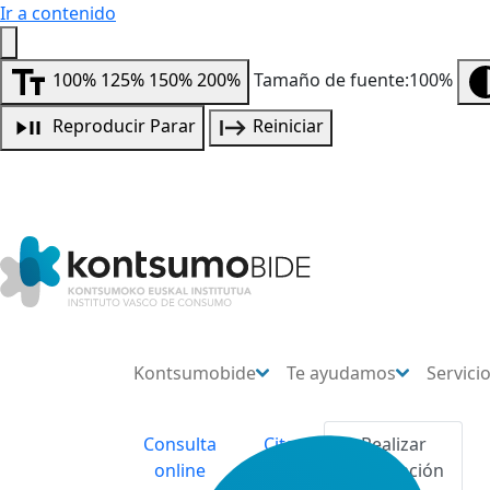
Ir a contenido
100%
125%
150%
200%
Tamaño de fuente:100%
Reproducir
Parar
Reiniciar
Kontsumobide
Te ayudamos
Servici
Consulta
Cita
Realizar
online
previa
reclamación