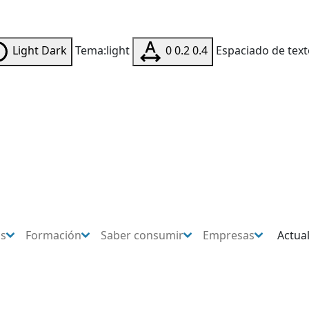
Light
Dark
Tema:light
0
0.2
0.4
Espaciado de text
os
Formación
Saber consumir
Empresas
Actua