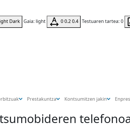
ight
Dark
Gaia: light
0
0.2
0.4
Testuaren tartea: 0
erbitzuak
Prestakuntza
Kontsumitzen jakin
Enpre
ntsumobideren telefonoa