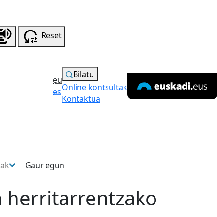
Reset
Bilatu
eu
Online kontsultak
es
Kontaktua
sak
Gaur egun
 herritarrentzako