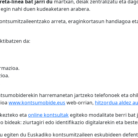
eta-linea bat jarri du
martxan, deiak zentralizatu eta dago
k egin nahi duen kudeaketaren arabera.
ntsumitzaileentzako arreta, eraginkortasun handiagoa eta
ktibatzen da:
rmazioa.
ioa.
.
ntsumobiderekin harremanetan jartzeko telefonoek eta ohik
zioa
www.kontsumobide.eus
web-orrian,
hitzordua aldez au
kezteko eta
online kontsultak
egiteko modalitate berri bat 
ko bideak: ziurtagiri edo identifikazio digitalarekin eta bes
u egiten du Euskadiko kontsumitzaileen eskubideen defen