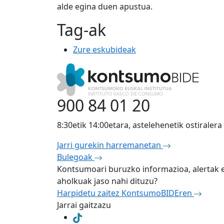
alde egina duen apustua.
Tag-ak
Zure eskubideak
900 84 01 20
8:30etik 14:00etara, astelehenetik ostiralera
Jarri gurekin harremanetan
Bulegoak
Kontsumoari buruzko informazioa, alertak 
aholkuak jaso nahi dituzu?
Harpidetu zaitez KontsumoBIDEren
Jarrai gaitzazu