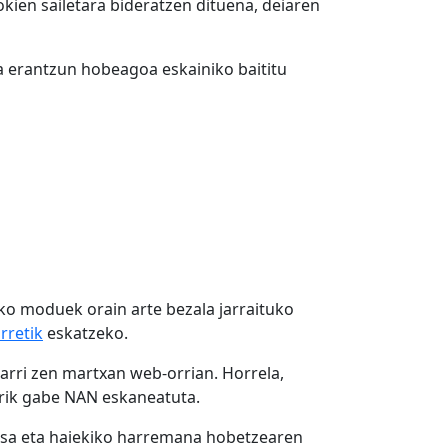
kien sailetara bideratzen dituena, deiaren
 erantzun hobeagoa eskainiko baititu
o moduek orain arte bezala jarraituko
rretik
eskatzeko.
jarri zen martxan web-orrian. Horrela,
terik gabe NAN eskaneatuta.
tsa eta haiekiko harremana hobetzearen