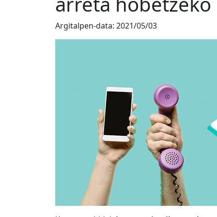
arreta hobetzeko
Argitalpen-data:
2021/05/03