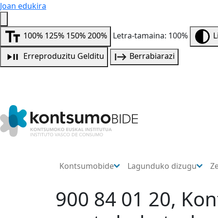
Joan edukira
100%
125%
150%
200%
Letra-tamaina: 100%
L
Erreproduzitu
Gelditu
Berrabiarazi
Kontsumobide
Lagunduko dizugu
Z
900 84 01 20, Ko