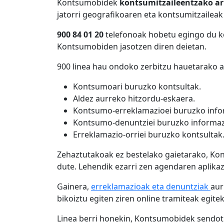
Kontsumobidek
kontsumitzaileentzako arr
jatorri geografikoaren eta kontsumitzailea
900 84 01 20
telefonoak hobetu egingo du ko
Kontsumobiden jasotzen diren deietan.
900 linea hau ondoko zerbitzu hauetarako a
Kontsumoari buruzko kontsultak.
Aldez aurreko hitzordu-eskaera.
Kontsumo-erreklamazioei buruzko info
Kontsumo-denuntziei buruzko informaz
Erreklamazio-orriei buruzko kontsultak
Zehaztutakoak ez bestelako gaietarako, Ko
dute. Lehendik ezarri zen agendaren aplika
Gainera,
erreklamazioak eta denuntziak
aur
bikoiztu egiten ziren online tramiteak egite
Linea berri honekin, Kontsumobidek sendot