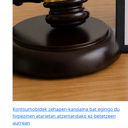
Kontsumobidek zehapen-kanpaina bat egingo du
higiezinen atarietan atzemandako ez-betetzeen
aurrean