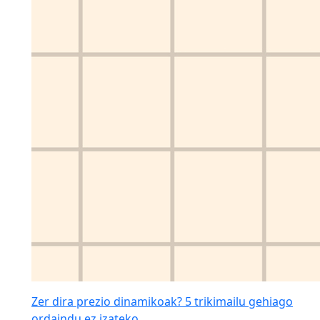
Zer dira prezio dinamikoak? 5 trikimailu gehiago
ordaindu ez izateko