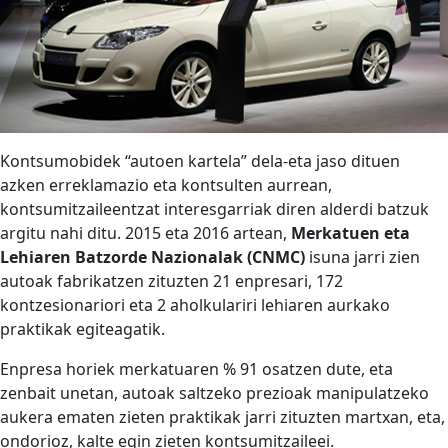
Kontsumobidek “autoen kartela” dela-eta jaso dituen
azken erreklamazio eta kontsulten aurrean,
kontsumitzaileentzat interesgarriak diren alderdi batzuk
argitu nahi ditu. 2015 eta 2016 artean,
Merkatuen eta
Lehiaren Batzorde Nazionalak (CNMC)
isuna jarri zien
autoak fabrikatzen zituzten 21 enpresari, 172
kontzesionariori eta 2 aholkulariri lehiaren aurkako
praktikak egiteagatik.
Enpresa horiek merkatuaren % 91 osatzen dute, eta
zenbait unetan, autoak saltzeko prezioak manipulatzeko
aukera ematen zieten praktikak jarri zituzten martxan, eta,
ondorioz, kalte egin zieten kontsumitzaileei.