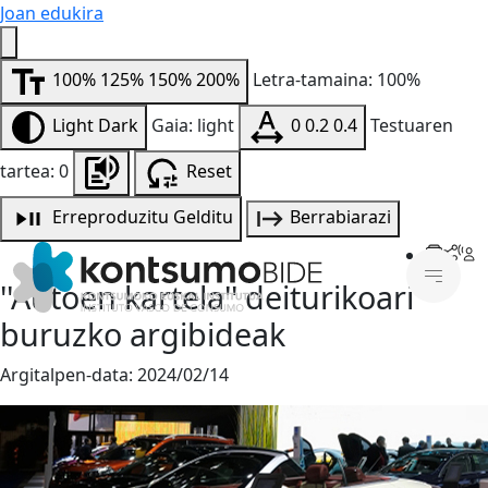
Joan edukira
100%
125%
150%
200%
Letra-tamaina: 100%
Light
Dark
Gaia: light
0
0.2
0.4
Testuaren
tartea: 0
Reset
Erreproduzitu
Gelditu
Berrabiarazi
''Autoen kartela'' deiturikoari
buruzko argibideak
Argitalpen-data:
2024/02/14