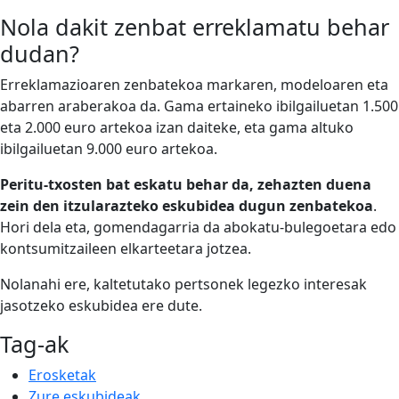
Nola dakit zenbat erreklamatu behar
dudan?
Erreklamazioaren zenbatekoa markaren, modeloaren eta
abarren araberakoa da. Gama ertaineko ibilgailuetan 1.500
eta 2.000 euro artekoa izan daiteke, eta gama altuko
ibilgailuetan 9.000 euro artekoa.
Peritu-txosten bat eskatu behar da, zehazten duena
zein den itzularazteko eskubidea dugun zenbatekoa
.
Hori dela eta, gomendagarria da abokatu-bulegoetara edo
kontsumitzaileen elkarteetara jotzea.
Nolanahi ere, kaltetutako pertsonek legezko interesak
jasotzeko eskubidea ere dute.
Tag-ak
Erosketak
Zure eskubideak