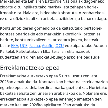
Merkatuen eta Lehiaren Batzorde Nazionalak dagoeneko
zigortu ditu inplikatutako markak, eta zehapen horiek
irmoak dira. Hala ere, bidegabe kobratutako zenbatekoak
ez dira ofizioz itzultzen ari, eta auzibidera jo beharra dago.
Kontsumobideren gomendioa da kaltetutako pertsonek,
kontzesionarioekin edo markekin akordiorik lortzen ez
badute, kontsumitzaileen elkarteetara jotzea, besteak
beste
EKA
,
UCE
,
Facua
,
Asufin
,
OCU
edo aipatutako
Autoen
Kartelak Kaltetutakoen Elkartera
. Erreklamazioak
kudeatzen ari diren abokatu-bulego asko ere badaude.
Erreklamatzeko epea
Erreklamazioa aurkezteko epea 5 urte luzatu zen, eta
2026an amaituko da. Kontuan izan behar da erreklamazioa
egiteko epea ez dela berdina marka guztientzat. Horietako
bakoitza zehatu zen unearen araberakoa da. Nolanahi ere,
erreklamazioa aurkezteko epea lehenago amaitzen den
marken kasuan 2026ko apirilaren 20an amaituko da.