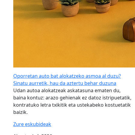
Oporretan auto bat alokatzeko asmoa al duzu?
Sinatu aurretik, hau da aztertu behar duzuna
Udan autoa alokatzeak askatasuna ematen du,
baina kontuz: arazo gehienak ez datoz istripuetatik,
kontratuko letra txikitik eta ustekabeko kostuetatik
baizik.
Zure eskubideak