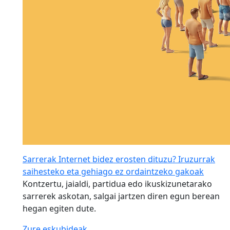
Sarrerak Internet bidez erosten dituzu? Iruzurrak
saihesteko eta gehiago ez ordaintzeko gakoak
Kontzertu, jaialdi, partidua edo ikuskizunetarako
sarrerek askotan, salgai jartzen diren egun berean
hegan egiten dute.
Zure eskubideak