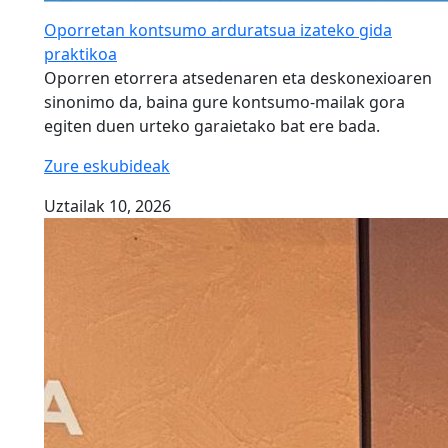
Oporretan kontsumo arduratsua izateko gida
praktikoa
Oporren etorrera atsedenaren eta deskonexioaren
sinonimo da, baina gure kontsumo-mailak gora
egiten duen urteko garaietako bat ere bada.
Zure eskubideak
Uztailak 10, 2026