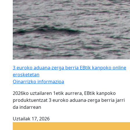
3 euroko aduana-zerga berria EBtik kanpoko online
erosketetan
Oinarrizko informazioa
2026ko uztailaren 1etik aurrera, EBtik kanpoko
produktuentzat 3 euroko aduana-zerga berria jarri
da indarrean
Uztailak 17, 2026