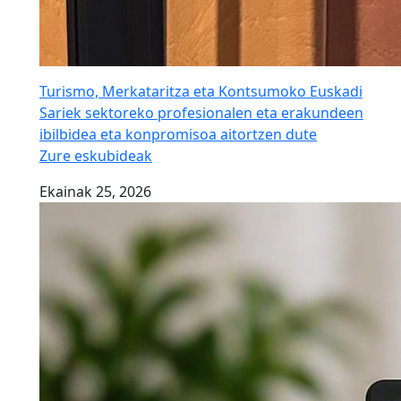
Turismo, Merkataritza eta Kontsumoko Euskadi
Sariek sektoreko profesionalen eta erakundeen
ibilbidea eta konpromisoa aitortzen dute
Zure eskubideak
Ekainak 25, 2026