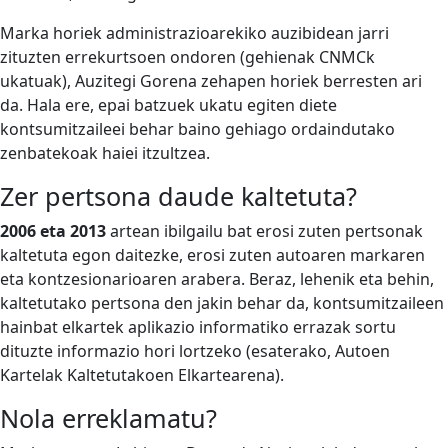
Marka horiek administrazioarekiko auzibidean jarri
zituzten errekurtsoen ondoren (gehienak CNMCk
ukatuak), Auzitegi Gorena zehapen horiek berresten ari
da. Hala ere, epai batzuek ukatu egiten diete
kontsumitzaileei behar baino gehiago ordaindutako
zenbatekoak haiei itzultzea.
Zer pertsona daude kaltetuta?
2006 eta 2013
artean ibilgailu bat erosi zuten pertsonak
kaltetuta egon daitezke, erosi zuten autoaren markaren
eta kontzesionarioaren arabera. Beraz, lehenik eta behin,
kaltetutako pertsona den jakin behar da, kontsumitzaileen
hainbat elkartek aplikazio informatiko errazak sortu
dituzte informazio hori lortzeko (esaterako,
Autoen
Kartelak Kaltetutakoen Elkartearena
).
Nola erreklamatu?