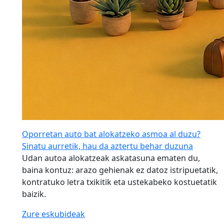
Oporretan auto bat alokatzeko asmoa al duzu?
Sinatu aurretik, hau da aztertu behar duzuna
Udan autoa alokatzeak askatasuna ematen du,
baina kontuz: arazo gehienak ez datoz istripuetatik,
kontratuko letra txikitik eta ustekabeko kostuetatik
baizik.
Zure eskubideak