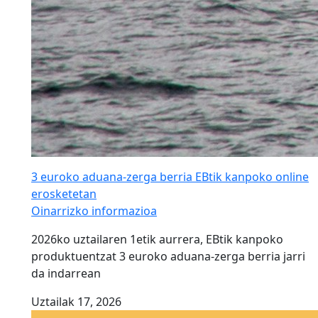
3 euroko aduana-zerga berria EBtik kanpoko online
erosketetan
Oinarrizko informazioa
2026ko uztailaren 1etik aurrera, EBtik kanpoko
produktuentzat 3 euroko aduana-zerga berria jarri
da indarrean
Uztailak 17, 2026