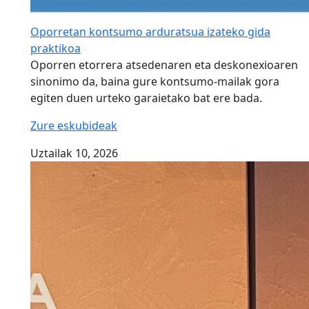
Oporretan kontsumo arduratsua izateko gida
praktikoa
Oporren etorrera atsedenaren eta deskonexioaren
sinonimo da, baina gure kontsumo-mailak gora
egiten duen urteko garaietako bat ere bada.
Zure eskubideak
Uztailak 10, 2026