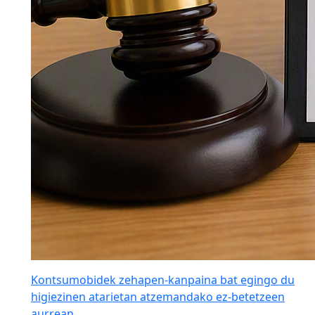
Kontsumobidek zehapen-kanpaina bat egingo du
higiezinen atarietan atzemandako ez-betetzeen
aurrean