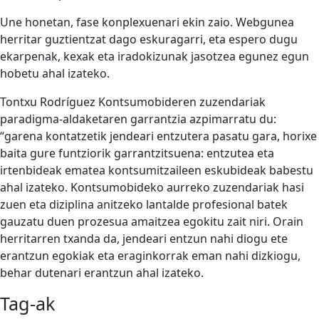
Une honetan, fase konplexuenari ekin zaio. Webgunea
herritar guztientzat dago eskuragarri, eta espero dugu
ekarpenak, kexak eta iradokizunak jasotzea egunez egun
hobetu ahal izateko.
Tontxu Rodríguez Kontsumobideren zuzendariak
paradigma-aldaketaren garrantzia azpimarratu du:
“garena kontatzetik jendeari entzutera pasatu gara, horixe
baita gure funtziorik garrantzitsuena: entzutea eta
irtenbideak ematea kontsumitzaileen eskubideak babestu
ahal izateko. Kontsumobideko aurreko zuzendariak hasi
zuen eta diziplina anitzeko lantalde profesional batek
gauzatu duen prozesua amaitzea egokitu zait niri. Orain
herritarren txanda da, jendeari entzun nahi diogu ete
erantzun egokiak eta eraginkorrak eman nahi dizkiogu,
behar dutenari erantzun ahal izateko.
Tag-ak