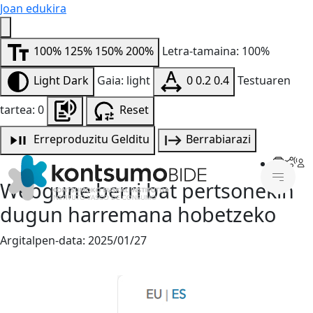
Joan edukira
100%
125%
150%
200%
Letra-tamaina: 100%
Light
Dark
Gaia: light
0
0.2
0.4
Testuaren
tartea: 0
Reset
Erreproduzitu
Gelditu
Berrabiarazi
Webgune berri bat pertsonekin
dugun harremana hobetzeko
Argitalpen-data:
2025/01/27