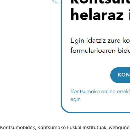
Kontsumobidek, Kontsumoko Euskal Institutuak, webgune