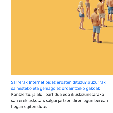
Sarrerak Internet bidez erosten dituzu? Iruzurrak
saihesteko eta gehiago ez ordaintzeko gakoak
Kontzertu, jaialdi, partidua edo ikuskizunetarako
sarrerek askotan, salgai jartzen diren egun berean
hegan egiten dute.