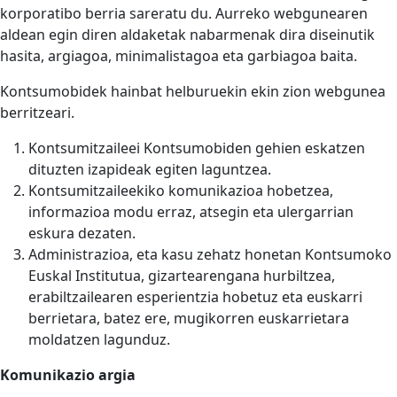
korporatibo berria sareratu du. Aurreko webgunearen
aldean egin diren aldaketak nabarmenak dira diseinutik
hasita, argiagoa, minimalistagoa eta garbiagoa baita.
Kontsumobidek hainbat helburuekin ekin zion webgunea
berritzeari.
Kontsumitzaileei Kontsumobiden gehien eskatzen
dituzten izapideak egiten laguntzea.
Kontsumitzaileekiko komunikazioa hobetzea,
informazioa modu erraz, atsegin eta ulergarrian
eskura dezaten.
Administrazioa, eta kasu zehatz honetan Kontsumoko
Euskal Institutua, gizartearengana hurbiltzea,
erabiltzailearen esperientzia hobetuz eta euskarri
berrietara, batez ere, mugikorren euskarrietara
moldatzen lagunduz.
Komunikazio argia