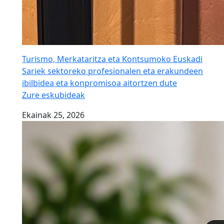
Turismo, Merkataritza eta Kontsumoko Euskadi
Sariek sektoreko profesionalen eta erakundeen
ibilbidea eta konpromisoa aitortzen dute
Zure eskubideak
Ekainak 25, 2026