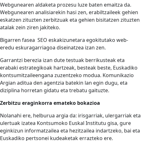
Webgunearen aldaketa prozesu luze baten emaitza da.
Webgunearen analisiarekin hasi zen, erabiltzaileek gehien
eskatzen zituzten zerbitzuak eta gehien bisitatzen zituzten
atalak zein ziren jakiteko.
Bigarren fasea SEO eskakizunetara egokitutako web-
eredu eskuragarriagoa diseinatzea izan zen.
Garrantzi berezia izan dute testuak berrikusteak eta
erabaki estrategikoak hartzeak, besteak beste, Euskadiko
kontsumitzaileengana zuzentzeko modua. Komunikazio
Argian aditua den agentzia batekin lan egin dugu, eta
diziplina horretan gidatu eta trebatu gaituzte.
Zerbitzu eraginkorra emateko bokazioa
Nolanahi ere, helburua argia da: irisgarriak, ulergarriak eta
ulertuak izatea Kontsumoko Euskal Institutu gisa, gure
eginkizun informatzailea eta hezitzailea indartzeko, bai eta
Euskadiko pertsonei kudeaketak errazteko ere.