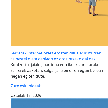
Sarrerak Internet bidez erosten dituzu? Iruzurrak
saihesteko eta gehiago ez ordaintzeko gakoak
Kontzertu, jaialdi, partidua edo ikuskizunetarako
sarrerek askotan, salgai jartzen diren egun berean
hegan egiten dute.
Zure eskubideak
Uztailak 15, 2026