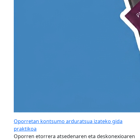
Oporretan kontsumo arduratsua izateko gida
praktikoa
Oporren etorrera atsedenaren eta deskonexioaren