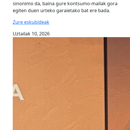
sinonimo da, baina gure kontsumo-mailak gora
egiten duen urteko garaietako bat ere bada.
Zure eskubideak
Uztailak 10, 2026