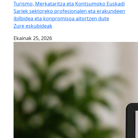
Turismo, Merkataritza eta Kontsumoko Euskadi
Sariek sektoreko profesionalen eta erakundeen
ibilbidea eta konpromisoa aitortzen dute
Zure eskubideak
Ekainak 25, 2026