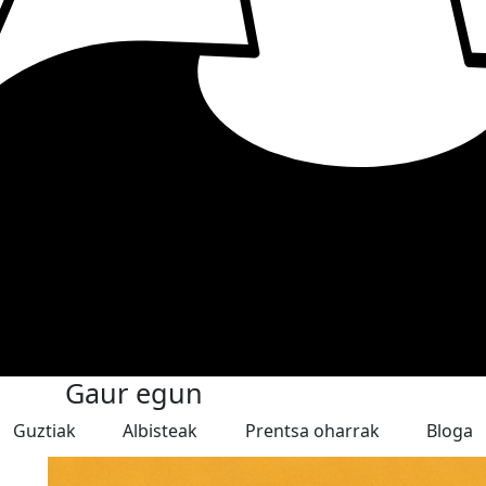
Gaur egun
Guztiak
Albisteak
Prentsa oharrak
Bloga