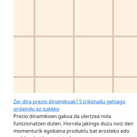
Zer dira prezio dinamikoak? 5 trikimailu gehiago
ordaindu ez izateko
Prezio dinamikoen gakoa da ulertzea nola
funtzionatzen duten. Horrela jakingo duzu noiz den
momenturik egokiena produktu bat erosteko edo