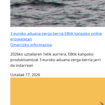
3 euroko aduana-zerga berria EBtik kanpoko online
erosketetan
Oinarrizko informazioa
2026ko uztailaren 1etik aurrera, EBtik kanpoko
produktuentzat 3 euroko aduana-zerga berria jarri
da indarrean
Uztailak 17, 2026