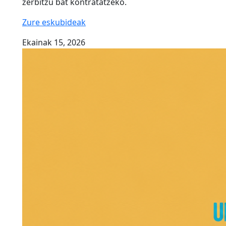
zerbitzu bat kontratatzeko.
Zure eskubideak
Ekainak 15, 2026