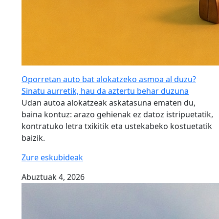
Oporretan auto bat alokatzeko asmoa al duzu?
Sinatu aurretik, hau da aztertu behar duzuna
Udan autoa alokatzeak askatasuna ematen du,
baina kontuz: arazo gehienak ez datoz istripuetatik,
kontratuko letra txikitik eta ustekabeko kostuetatik
baizik.
Zure eskubideak
Abuztuak 4, 2026