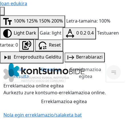
Joan edukira
100%
125%
150%
200%
Letra-tamaina: 100%
Light
Dark
Gaia: light
0
0.2
0.4
Testuaren
tartea: 0
Reset
Erreproduzitu
Gelditu
Berrabiarazi
Online
Hitzordua
Erreklamazioa
kontsulta
egitea
Erreklamazioa online egitea
Aurkeztu zure kontsumo-erreklamazioa online.
Erreklamazioa egitea
Nola egin erreklamazio/salaketa bat