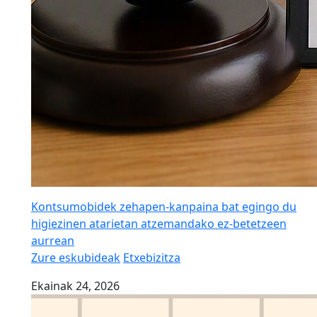
Kontsumobidek zehapen-kanpaina bat egingo du
higiezinen atarietan atzemandako ez-betetzeen
aurrean
Zure eskubideak
Etxebizitza
Ekainak 24, 2026