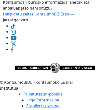
Kontsumoari buruzko informazioa, alertak eta
aholkuak jaso nahi dituzu?
Harpidetu zaitez KontsumoBIDEren
Jarrai gaitzazu
©
KontsumoBIDE - Kontsumoko Euskal
Institutua
Pribatutasun-politika
Lege Informazioa
Erabilerraztasuna