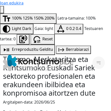
Joan edukira
100%
125%
150%
200%
Letra-tamaina: 100%
Light
Dark
Gaia: light
0
0.2
0.4
Testuaren
tartea: 0
Reset
Erreproduzitu
Gelditu
Berrabiarazi
Turismo, Merkataritza eta
Kontsumoko Euskadi Sariek
sektoreko profesionalen eta
erakundeen ibilbidea eta
konpromisoa aitortzen dute
Argitalpen-data:
2026/06/25