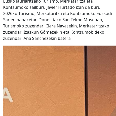
Eusko Jaurlaritzako Turismo, Merkataritza eta
Kontsumoko sailburu Javier Hurtado izan da buru
2026ko Turismo, Merkataritza eta Kontsumoko Euskadi
Sarien banaketan Donostiako San Telmo Museoan,
Turismoko zuzendari Clara Navasekin, Merkataritzako
zuzendari Izaskun Gómezekin eta Kontsumobideko
zuzendari Ana Sánchezekin batera