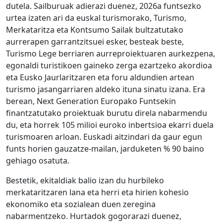
dutela. Sailburuak adierazi duenez, 2026a funtsezko
urtea izaten ari da euskal turismorako, Turismo,
Merkataritza eta Kontsumo Sailak bultzatutako
aurrerapen garrantzitsuei esker, besteak beste,
Turismo Lege berriaren aurreproiektuaren aurkezpena,
egonaldi turistikoen gaineko zerga ezartzeko akordioa
eta Eusko Jaurlaritzaren eta foru aldundien artean
turismo jasangarriaren aldeko ituna sinatu izana. Era
berean, Next Generation Europako Funtsekin
finantzatutako proiektuak burutu direla nabarmendu
du, eta horrek 105 milioi euroko inbertsioa ekarri duela
turismoaren arloan. Euskadi aitzindari da gaur egun
funts horien gauzatze-mailan, jarduketen % 90 baino
gehiago osatuta.
Bestetik, ekitaldiak balio izan du hurbileko
merkataritzaren lana eta herri eta hirien kohesio
ekonomiko eta sozialean duen zeregina
nabarmentzeko. Hurtadok gogorarazi duenez,