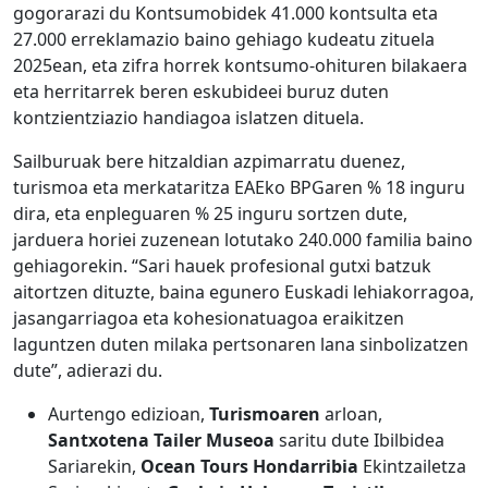
gogorarazi du Kontsumobidek 41.000 kontsulta eta
27.000 erreklamazio baino gehiago kudeatu zituela
2025ean, eta zifra horrek kontsumo-ohituren bilakaera
eta herritarrek beren eskubideei buruz duten
kontzientziazio handiagoa islatzen dituela.
Sailburuak bere hitzaldian azpimarratu duenez,
turismoa eta merkataritza EAEko BPGaren % 18 inguru
dira, eta enpleguaren % 25 inguru sortzen dute,
jarduera horiei zuzenean lotutako 240.000 familia baino
gehiagorekin. “Sari hauek profesional gutxi batzuk
aitortzen dituzte, baina egunero Euskadi lehiakorragoa,
jasangarriagoa eta kohesionatuagoa eraikitzen
laguntzen duten milaka pertsonaren lana sinbolizatzen
dute”, adierazi du.
Aurtengo edizioan,
Turismoaren
arloan,
Santxotena Tailer Museoa
saritu dute Ibilbidea
Sariarekin,
Ocean Tours Hondarribia
Ekintzailetza