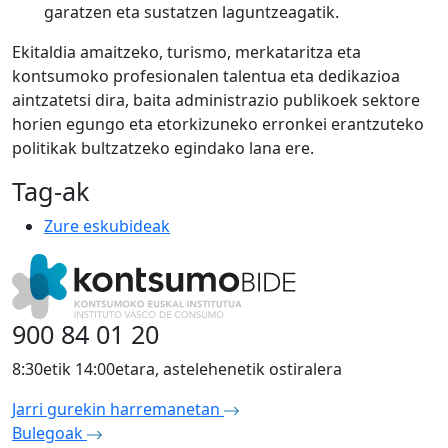
garatzen eta sustatzen laguntzeagatik.
Ekitaldia amaitzeko, turismo, merkataritza eta
kontsumoko profesionalen talentua eta dedikazioa
aintzatetsi dira, baita administrazio publikoek sektore
horien egungo eta etorkizuneko erronkei erantzuteko
politikak bultzatzeko egindako lana ere.
Tag-ak
Zure eskubideak
900 84 01 20
8:30etik 14:00etara, astelehenetik ostiralera
Jarri gurekin harremanetan
Bulegoak