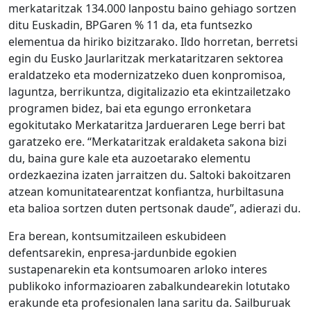
merkataritzak 134.000 lanpostu baino gehiago sortzen
ditu Euskadin, BPGaren % 11 da, eta funtsezko
elementua da hiriko bizitzarako. Ildo horretan, berretsi
egin du Eusko Jaurlaritzak merkataritzaren sektorea
eraldatzeko eta modernizatzeko duen konpromisoa,
laguntza, berrikuntza, digitalizazio eta ekintzailetzako
programen bidez, bai eta egungo erronketara
egokitutako Merkataritza Jardueraren Lege berri bat
garatzeko ere. “Merkataritzak eraldaketa sakona bizi
du, baina gure kale eta auzoetarako elementu
ordezkaezina izaten jarraitzen du. Saltoki bakoitzaren
atzean komunitatearentzat konfiantza, hurbiltasuna
eta balioa sortzen duten pertsonak daude”, adierazi du.
Era berean, kontsumitzaileen eskubideen
defentsarekin, enpresa-jardunbide egokien
sustapenarekin eta kontsumoaren arloko interes
publikoko informazioaren zabalkundearekin lotutako
erakunde eta profesionalen lana saritu da. Sailburuak