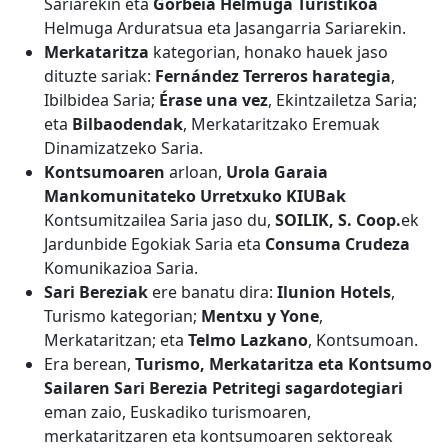
Sariarekin eta
Gorbeia Helmuga Turistikoa
Helmuga Arduratsua eta Jasangarria Sariarekin.
Merkataritza
kategorian, honako hauek jaso
dituzte sariak:
Fernández Terreros harategia
,
Ibilbidea Saria;
Érase una vez
, Ekintzailetza Saria;
eta
Bilbaodendak
, Merkataritzako Eremuak
Dinamizatzeko Saria.
Kontsumoaren
arloan,
Urola Garaia
Mankomunitateko Urretxuko KIUBak
Kontsumitzailea Saria jaso du,
SOILIK, S. Coop.
ek
Jardunbide Egokiak Saria eta
Consuma Crudeza
Komunikazioa Saria.
Sari Bereziak
ere banatu dira:
Ilunion Hotels
,
Turismo kategorian;
Mentxu y Yone
,
Merkataritzan; eta
Telmo Lazkano
, Kontsumoan.
Era berean,
Turismo, Merkataritza eta Kontsumo
Sailaren Sari Berezia
Petritegi sagardotegiari
eman zaio, Euskadiko turismoaren,
merkataritzaren eta kontsumoaren sektoreak