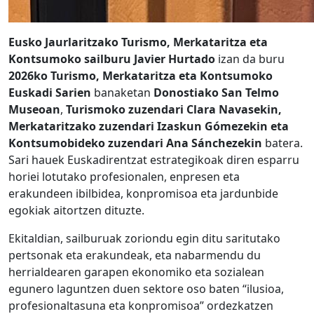
Eusko Jaurlaritzako Turismo, Merkataritza eta
Kontsumoko sailburu Javier Hurtado
izan da buru
2026ko Turismo, Merkataritza eta Kontsumoko
Euskadi Sarien
banaketan
Donostiako San Telmo
Museoan
,
Turismoko zuzendari Clara Navasekin,
Merkataritzako zuzendari Izaskun Gómezekin eta
Kontsumobideko zuzendari Ana Sánchezekin
batera.
Sari hauek Euskadirentzat estrategikoak diren esparru
horiei lotutako profesionalen, enpresen eta
erakundeen ibilbidea, konpromisoa eta jardunbide
egokiak aitortzen dituzte.
Ekitaldian, sailburuak zoriondu egin ditu saritutako
pertsonak eta erakundeak, eta nabarmendu du
herrialdearen garapen ekonomiko eta sozialean
egunero laguntzen duen sektore oso baten “ilusioa,
profesionaltasuna eta konpromisoa” ordezkatzen