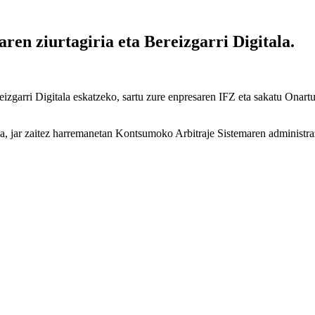
en ziurtagiria eta Bereizgarri Digitala.
izgarri Digitala eskatzeko, sartu zure enpresaren IFZ eta sakatu Onart
a, jar zaitez harremanetan Kontsumoko Arbitraje Sistemaren administraz