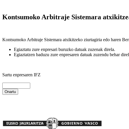
Kontsumoko Arbitraje Sistemara atxikitzear
Kontsumoko Arbitraje Sistemara atxikitzeko ziurtagiria edo haren Bere
Egiaztatu zure enpresari buruzko datuak zuzenak direla.
Egiaztatzen baduzu zure enpresaren datuak zuzendu behar direl
Sartu enpresaren IFZ