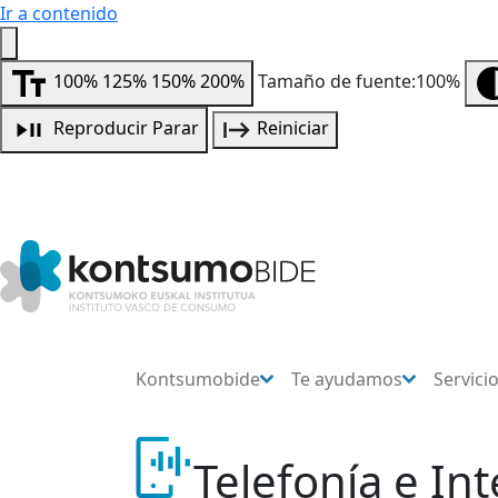
Ir a contenido
100%
125%
150%
200%
Tamaño de fuente:100%
Reproducir
Parar
Reiniciar
Kontsumobide
Te ayudamos
Servici
Telefonía e In