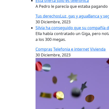
Esta oferta solo es telefónica
A Pedro le parecía que estaba pagando d
Tus derechos
Luz, gas y agua
Banca y se
30 Diciembre, 2023
Silvia ha conseguido que su compañía de
Ella había contratado un Giga, pero not
a los 300 megas.
Compras
Telefonia e internet
Vivienda
30 Diciembre, 2023