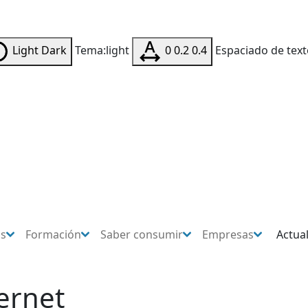
Light
Dark
Tema:light
0
0.2
0.4
Espaciado de text
os
Formación
Saber consumir
Empresas
Actua
ternet