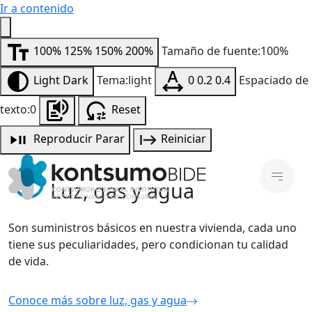
Ir a contenido
100%
125%
150%
200%
Tamaño de fuente:100%
Light
Dark
Tema:light
0
0.2
0.4
Espaciado de
texto:0
Reset
Reproducir
Parar
Reiniciar
Luz, gas y agua
Son suministros básicos en nuestra vivienda, cada uno
tiene sus peculiaridades, pero condicionan tu calidad
de vida.
Conoce más sobre luz, gas y agua