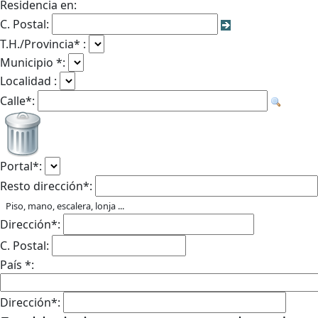
Residencia en:
C. Postal:
T.H./Provincia* :
Municipio *:
Localidad :
Calle*:
Portal*:
Resto dirección*:
Piso, mano, escalera, lonja ...
Dirección*:
C. Postal:
País *:
Dirección*: