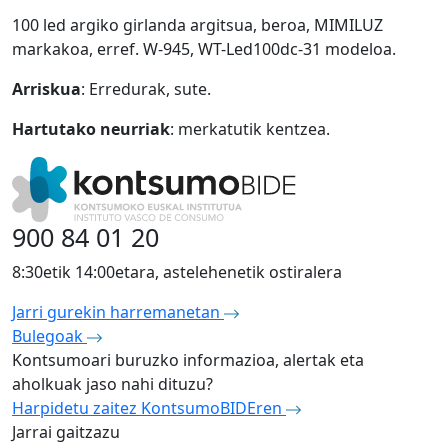
100 led argiko girlanda argitsua, beroa, MIMILUZ
markakoa, erref. W-945, WT-Led100dc-31 modeloa.
Arriskua
:
Erredurak, sute.
Hartutako neurriak
:
merkatutik kentzea.
900 84 01 20
8:30etik 14:00etara, astelehenetik ostiralera
Jarri gurekin harremanetan
Bulegoak
Kontsumoari buruzko informazioa, alertak eta
aholkuak jaso nahi dituzu?
Harpidetu zaitez KontsumoBIDEren
Jarrai gaitzazu