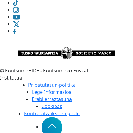
©
KontsumoBIDE - Kontsumoko Euskal
Institutua
Pribatutasun-politika
Lege Informazioa
Erabilerraztasuna
Cookieak
Kontratatzailearen profil