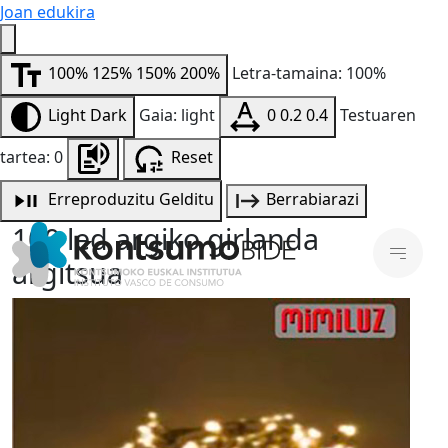
Joan edukira
100%
125%
150%
200%
Letra-tamaina: 100%
Light
Dark
Gaia: light
0
0.2
0.4
Testuaren
tartea: 0
Reset
Erreproduzitu
Gelditu
Berrabiarazi
100 led argiko girlanda
argitsua