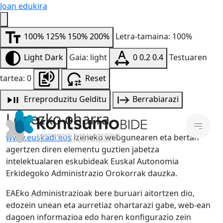
Joan edukira
100%
125%
150%
200%
Letra-tamaina: 100%
Light
Dark
Gaia: light
0
0.2
0.4
Testuaren
tartea: 0
Reset
Erreproduzitu
Gelditu
Berrabiarazi
Legezko oharra
www.euskadi.eus
izeneko webgunearen eta bertan
agertzen diren elementu guztien jabetza
intelektualaren eskubideak Euskal Autonomia
Erkidegoko Administrazio Orokorrak dauzka.
EAEko Administrazioak bere buruari aitortzen dio,
edozein unean eta aurretiaz ohartarazi gabe, web-ean
dagoen informazioa edo haren konfigurazio zein