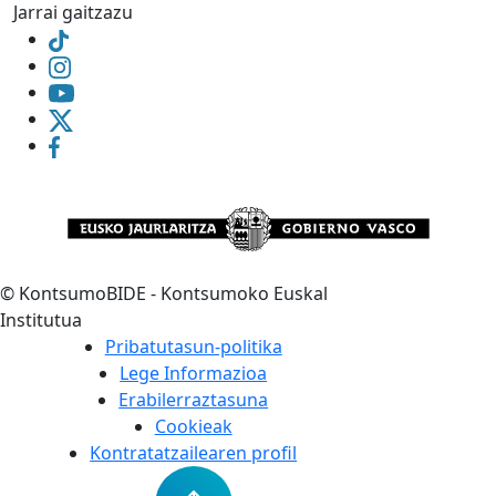
Jarrai gaitzazu
©
KontsumoBIDE - Kontsumoko Euskal
Institutua
Pribatutasun-politika
Lege Informazioa
Erabilerraztasuna
Cookieak
Kontratatzailearen profil