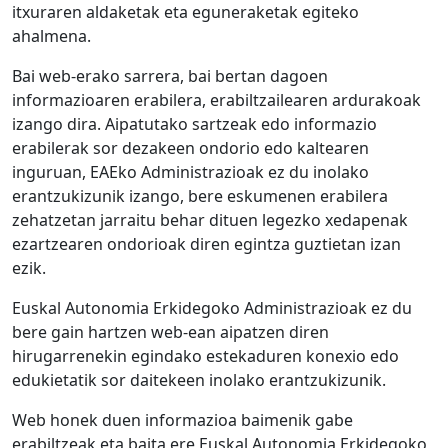
itxuraren aldaketak eta eguneraketak egiteko
ahalmena.
Bai web-erako sarrera, bai bertan dagoen
informazioaren erabilera, erabiltzailearen ardurakoak
izango dira. Aipatutako sartzeak edo informazio
erabilerak sor dezakeen ondorio edo kaltearen
inguruan, EAEko Administrazioak ez du inolako
erantzukizunik izango, bere eskumenen erabilera
zehatzetan jarraitu behar dituen legezko xedapenak
ezartzearen ondorioak diren egintza guztietan izan
ezik.
Euskal Autonomia Erkidegoko Administrazioak ez du
bere gain hartzen web-ean aipatzen diren
hirugarrenekin egindako estekaduren konexio edo
edukietatik sor daitekeen inolako erantzukizunik.
Web honek duen informazioa baimenik gabe
erabiltzeak eta baita ere Euskal Autonomia Erkidegoko