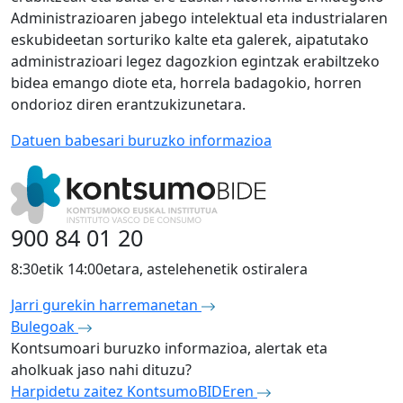
Administrazioaren jabego intelektual eta industrialaren
eskubideetan sorturiko kalte eta galerek, aipatutako
administrazioari legez dagozkion egintzak erabiltzeko
bidea emango diote eta, horrela badagokio, horren
ondorioz diren erantzukizunetara.
Datuen babesari buruzko informazioa
900 84 01 20
8:30etik 14:00etara, astelehenetik ostiralera
Jarri gurekin harremanetan
Bulegoak
Kontsumoari buruzko informazioa, alertak eta
aholkuak jaso nahi dituzu?
Harpidetu zaitez KontsumoBIDEren