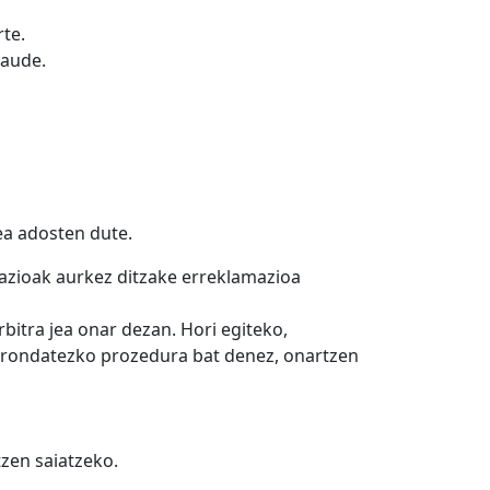
te.
aude.
ea adosten dute.
gazioak aurkez ditzake erreklamazioa
itra jea onar dezan. Hori egiteko,
Borondatezko prozedura bat denez, onartzen
tzen saiatzeko.