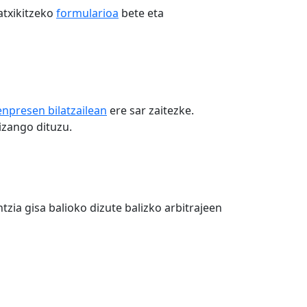
atxikitzeko
formularioa
bete eta
enpresen bilatzailean
ere sar zaitezke.
izango dituzu.
zia gisa balioko dizute balizko arbitrajeen