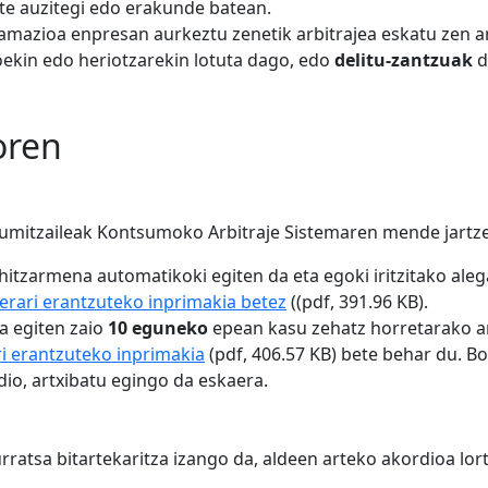
te auzitegi edo erakunde batean.
amazioa enpresan aurkeztu zenetik arbitrajea eskatu zen ar
oekin edo heriotzarekin lotuta dago, edo
delitu-zantzuak
d
oren
umitzaileak Kontsumoko Arbitraje Sistemaren mende jartz
hitzarmena automatikoki egiten da eta egoki iritzitako ale
aerari erantzuteko inprimakia betez
((pdf, 391.96 KB).
a egiten zaio
10 eguneko
epean kasu zehatz horretarako arb
ri erantzuteko inprimakia
(pdf, 406.57 KB) bete behar du. 
io, artxibatu egingo da eskaera.
urratsa bitartekaritza izango da, aldeen arteko akordioa lor