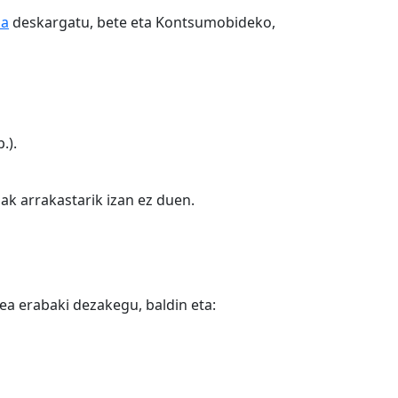
oa
deskargatu, bete eta Kontsumobideko,
.).
ak arrakastarik izan ez duen.
ea erabaki dezakegu, baldin eta: