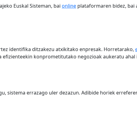
rajeko Euskal Sisteman, bai
online
plataformaren bidez, bai 
tez identifika ditzakezu atxikitako enpresak. Horretarako,
a efizienteekin konprometitutako negozioak aukeratu ahal 
, sistema errazago uler dezazun. Adibide horiek erreferent