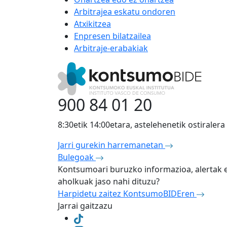
Arbitrajea eskatu ondoren
Atxikitzea
Enpresen bilatzailea
Arbitraje-erabakiak
900 84 01 20
8:30etik 14:00etara, astelehenetik ostiralera
Jarri gurekin harremanetan
Bulegoak
Kontsumoari buruzko informazioa, alertak 
aholkuak jaso nahi dituzu?
Harpidetu zaitez KontsumoBIDEren
Jarrai gaitzazu