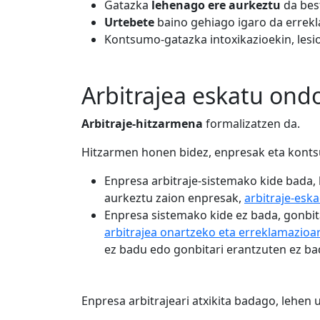
Gatazka
lehenago ere aurkeztu
da bes
Urtebete
baino gehiago igaro da errekl
Kontsumo-gatazka intoxikazioekin, lesi
Arbitrajea eskatu ond
Arbitraje-hitzarmena
formalizatzen da.
Hitzarmen honen bidez, enpresak eta konts
Enpresa arbitraje-sistemako kide bada, 
aurkeztu zaion enpresak,
arbitraje-esk
Enpresa sistemako kide ez bada, gonbit
arbitrajea onartzeko eta erreklamazioa
ez badu edo gonbitari erantzuten ez bad
Enpresa arbitrajeari atxikita badago, lehen 