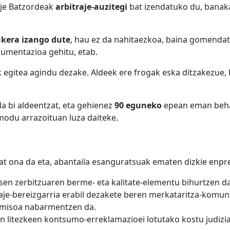
raje Batzordeak
arbitraje-auzitegi
bat izendatuko du, banaka
ukera izango dute
, hau ez da nahitaezkoa, baina gomendatu
umentazioa gehitu, etab.
 egitea agindu dezake. Aldeek ere frogak eska ditzakezue,
a bi aldeentzat, eta gehienez
90 eguneko
epean eman beha
modu arrazoituan luza daiteke.
zat ona da eta, abantaila esanguratsuak ematen dizkie enpre
esen zerbitzuaren berme- eta kalitate-elementu bihurtzen da
raje-bereizgarria erabil dezakete beren merkataritza-komuni
misoa nabarmentzen da.
egin litezkeen kontsumo-erreklamazioei lotutako kostu judizi