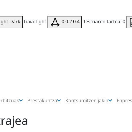
ight
Dark
Gaia: light
0
0.2
0.4
Testuaren tartea: 0
erbitzuak
Prestakuntza
Kontsumitzen jakin
Enpre
rajea