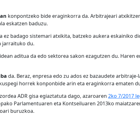
oan
konpontzeko bide eraginkorra da. Arbitrajeari atxikitz
ala eskatzen baduzu.
a ez badago sistemari atxikita, batzeko aukera eskainiko 
jarraituko du.
idean aditua da edo sektorea sakon ezagutzen du. Haren er
iba
da. Beraz, enpresa edo zu ados ez bazaudete arbitraje-
o, Ikuspegi horrek konponbide arin eta eraginkorra emate
ordea ADR gisa egiaztatuta dago, azaroaren
2ko 7/2017 l
opako Parlamentuaren eta Kontseiluaren 2013ko maiatzare
oari buruzkoa.