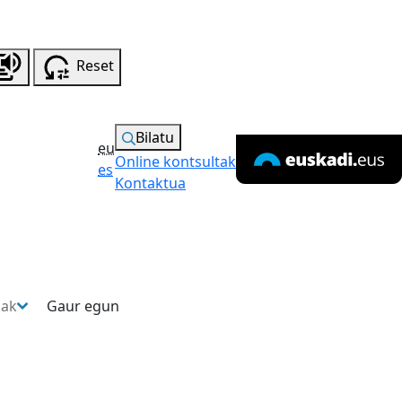
Reset
Bilatu
eu
Online kontsultak
es
Kontaktua
sak
Gaur egun