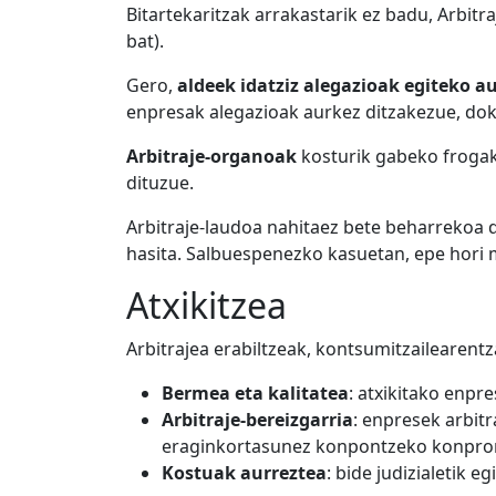
Bitartekaritzak arrakastarik ez badu, Arbit
bat).
Gero,
aldeek idatziz alegazioak egiteko a
enpresak alegazioak aurkez ditzakezue, dok
Arbitraje-organoak
kosturik gabeko frogak
dituzue.
Arbitraje-laudoa nahitaez bete beharrekoa d
hasita. Salbuespenezko kasuetan, epe hori 
Atxikitzea
Arbitrajea erabiltzeak, kontsumitzailearent
Bermea eta kalitatea
: atxikitako enpr
Arbitraje-bereizgarria
: enpresek arbit
eraginkortasunez konpontzeko konpro
Kostuak aurreztea
: bide judizialetik 