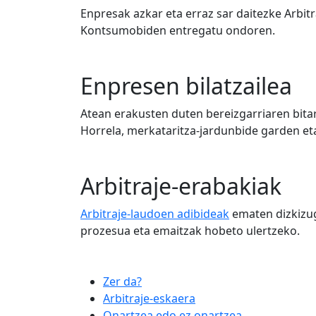
Enpresak azkar eta erraz sar daitezke Arbit
Kontsumobiden entregatu ondoren.
Enpresen bilatzailea
Atean erakusten duten bereizgarriaren bitar
Horrela, merkataritza-jardunbide garden et
Arbitraje-erabakiak
Arbitraje-laudoen adibideak
ematen dizkizugu
prozesua eta emaitzak hobeto ulertzeko.
Zer da?
Arbitraje-eskaera
Onartzea edo ez onartzea