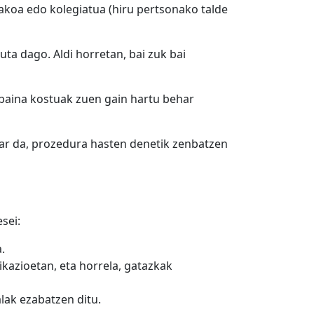
koa edo kolegiatua (hiru pertsonako talde
ta dago. Aldi horretan, bai zuk bai
 baina kostuak zuen gain hartu behar
r da, prozedura hasten denetik zenbatzen
sei:
.
kazioetan, eta horrela, gatazkak
alak ezabatzen ditu.