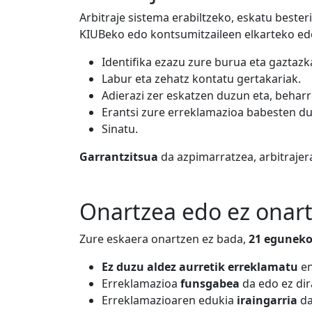
Arbitraje sistema erabiltzeko, eskatu bester
KIUBeko edo kontsumitzaileen elkarteko edo
Identifika ezazu zure burua eta gaztaz
Labur eta zehatz kontatu gertakariak.
Adierazi zer eskatzen duzun eta, behar
Erantsi zure erreklamazioa babesten du
Sinatu.
Garrantzitsua
da azpimarratzea, arbitrajer
Onartzea edo ez onar
Zure eskaera onartzen ez bada,
21 egunek
Ez duzu aldez aurretik erreklamatu
en
Erreklamazioa
funsgabea
da edo ez dir
Erreklamazioaren edukia
iraingarria
da