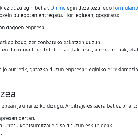
ik ez duzu egin behar.
Online
egin dezakezu, edo
formulari
zein bulegotan entregatu. Hori egitean, gogoratu:
kan dagoen enpresa.
rezkoa bada, zer zenbateko eskatzen duzun.
ten dokumentuen fotokopiak (fakturak, aurrekontuak, etab
a jo aurretik, gatazka duzun enpresari eginiko erreklamazio
tzea
o
epean jakinaraziko dizugu. Arbitraje-eskaera bat ez onartz
presan bertan.
a urratu kontsumitzaile gisa dituzun eskubideak.
.