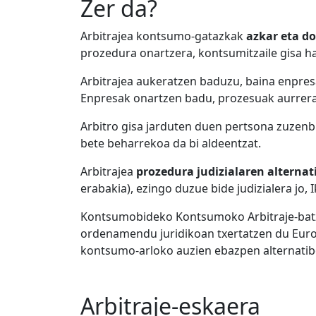
Zer da?
Arbitrajea kontsumo-gatazkak
azkar eta d
prozedura onartzera, kontsumitzaile gisa h
Arbitrajea aukeratzen baduzu, baina enpres
Enpresak onartzen badu, prozesuak aurrera 
Arbitro gisa jarduten duen pertsona zuzenb
bete beharrekoa da bi aldeentzat.
Arbitrajea
prozedura judizialaren alternat
erabakia), ezingo duzue bide judizialera j
Kontsumobideko Kontsumoko Arbitraje-batz
ordenamendu juridikoan txertatzen du Eur
kontsumo-arloko auzien ebazpen alternatib
Arbitraje-eskaera