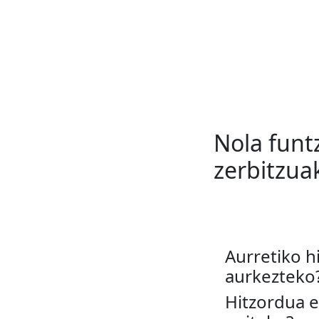
Nola funt
zerbitzua
Aurretiko h
aurkezteko
Hitzordua e