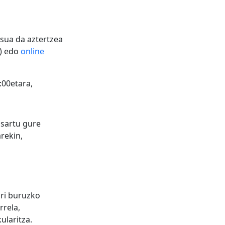
tsua da aztertzea
0) edo
online
:00etara,
 sartu gure
rekin,
ari buruzko
rela,
laritza.