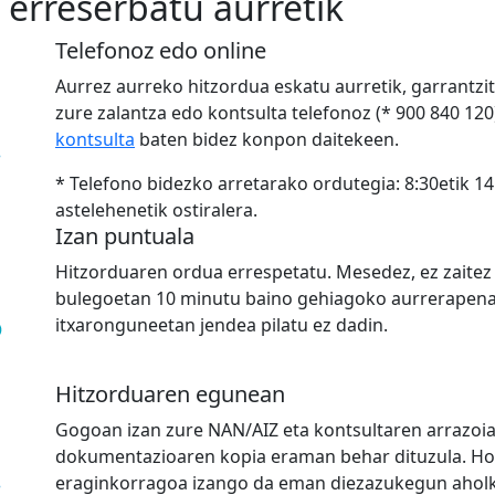
 erreserbatu aurretik
Telefonoz edo online
Aurrez aurreko hitzordua eskatu aurretik, garrantzi
zure zalantza edo kontsulta telefonoz (* 900 840 12
kontsulta
baten bidez konpon daitekeen.
* Telefono bidezko arretarako ordutegia: 8:30etik 14
astelehenetik ostiralera.
Izan puntuala
Hitzorduaren ordua errespetatu. Mesedez, ez zaitez
bulegoetan 10 minutu baino gehiagoko aurrerapena
itxaronguneetan jendea pilatu ez dadin.
Hitzorduaren egunean
Gogoan izan zure NAN/AIZ eta kontsultaren arrazoi
dokumentazioaren kopia eraman behar dituzula. Hor
eraginkorragoa izango da eman diezazukegun aholku