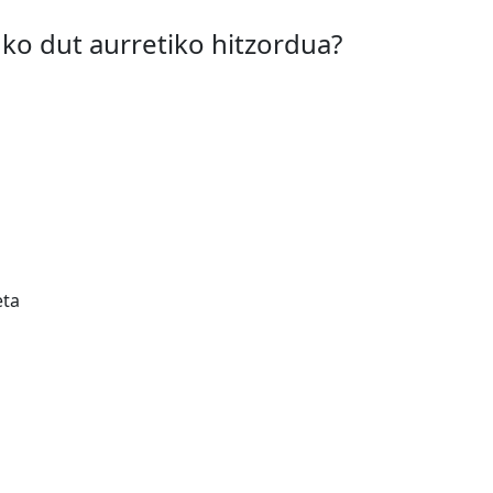
ko dut aurretiko hitzordua?
eta