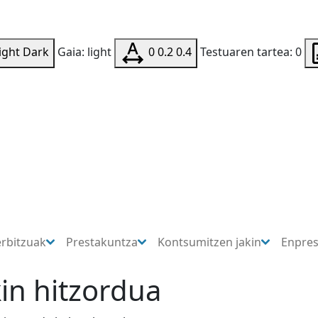
ight
Dark
Gaia: light
0
0.2
0.4
Testuaren tartea: 0
erbitzuak
Prestakuntza
Kontsumitzen jakin
Enpre
n hitzordua