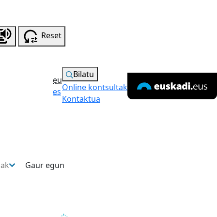
Reset
Bilatu
eu
Online kontsultak
es
Kontaktua
sak
Gaur egun