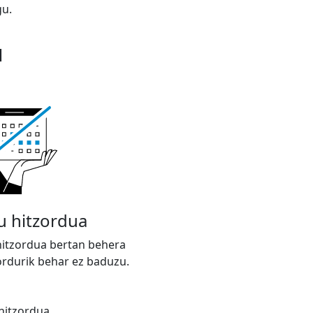
gu.
u
u hitzordua
itzordua bertan behera
zordurik behar ez baduzu.
 hitzordua