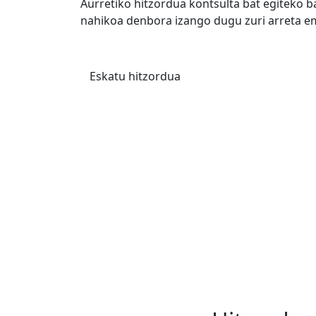
Aurretiko hitzordua kontsulta bat egiteko b
nahikoa denbora izango dugu zuri arreta e
Eskatu hitzordua