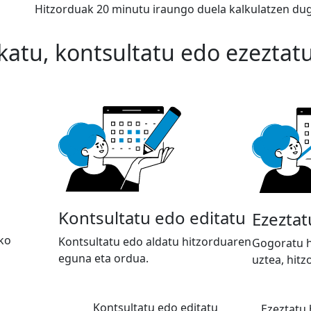
Hitzorduak 20 minutu iraungo duela kalkulatzen du
katu, kontsultatu edo ezeztat
Kontsultatu edo editatu
Ezeztat
ko
Kontsultatu edo aldatu hitzorduaren
Gogoratu h
eguna eta ordua.
uztea, hit
Kontsultatu edo editatu
Ezeztatu