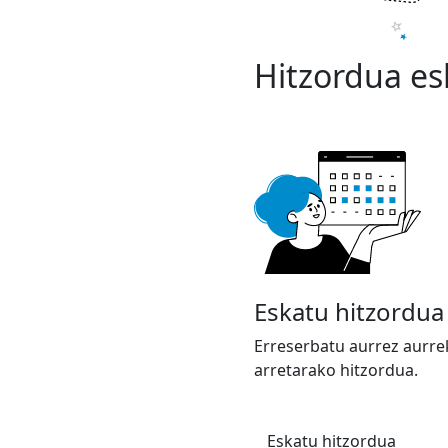
Hitzordua es
Eskatu hitzordua
Erreserbatu aurrez aurre
arretarako hitzordua.
Eskatu hitzordua