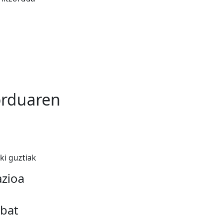
orduaren
eki guztiak
azioa
 bat