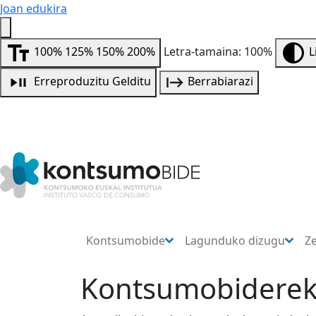
Joan edukira
100%
125%
150%
200%
Letra-tamaina: 100%
L
Erreproduzitu
Gelditu
Berrabiarazi
Kontsumobide
Lagunduko dizugu
Z
Kontsumobidereki