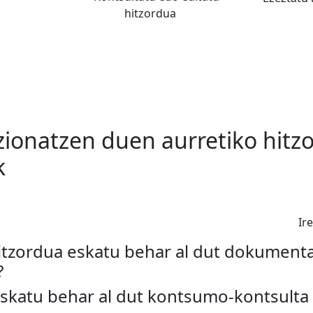
hitzordua
zionatzen duen aurretiko hitz
k
Ir
itzordua eskatu behar al dut dokument
?
skatu behar al dut kontsumo-kontsulta