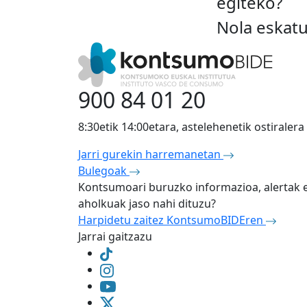
egiteko?
Nola eskatu
900 84 01 20
8:30etik 14:00etara, astelehenetik ostiralera
Jarri gurekin harremanetan
Bulegoak
Kontsumoari buruzko informazioa, alertak 
aholkuak jaso nahi dituzu?
Harpidetu zaitez KontsumoBIDEren
Jarrai gaitzazu