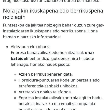
eraginkortasunez funtzionatzen dutela bermatzeko.
Nola jakin ikuskapena edo berrikuspena
noiz egin
Funtsezkoa da jakitea noiz egin behar duzun zure gas-
instalazioaren ikuskapena edo berrikuspena. Hona
hemen oinarrizko informazioa:
Aldez aurreko oharra
Enpresa banatzaileak edo hornitzaileak
ohar
batbidali
behar dizu, gutxienez hiru hilabete
lehenago, honako hauek jasota:
Azken berrikuspenaren data.
Hornidura-puntuaren kode unibertsala edo
erreferentzia-zenbaki unibokoa.
Arretarako doako telefonoa.
Enpresa instalatzaileak kontrola egiten badu,
berak jakinaraziko dio emaitza konpainia
hornitzaileari edo banatzaileari.