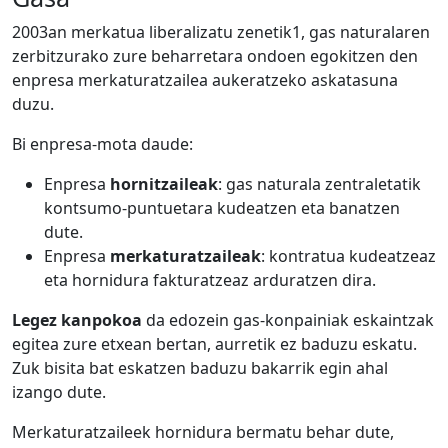
2003an merkatua liberalizatu zenetik1, gas naturalaren
zerbitzurako zure beharretara ondoen egokitzen den
enpresa merkaturatzailea aukeratzeko askatasuna
duzu.
Bi enpresa-mota daude:
Enpresa
hornitzaileak
: gas naturala zentraletatik
kontsumo-puntuetara kudeatzen eta banatzen
dute.
Enpresa
merkaturatzaileak
: kontratua kudeatzeaz
eta hornidura fakturatzeaz arduratzen dira.
Legez kanpokoa
da edozein gas-konpainiak eskaintzak
egitea zure etxean bertan, aurretik ez baduzu eskatu.
Zuk bisita bat eskatzen baduzu bakarrik egin ahal
izango dute.
Merkaturatzaileek hornidura bermatu behar dute,