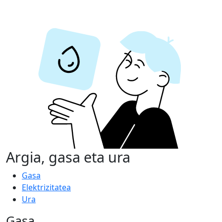
Argia, gasa eta ura
Gasa
Elektrizitatea
Ura
Gasa