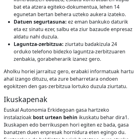
bat eta atzera egiteko-dokumentua, lehen 14
egunetan bertan behera uzteko aukera izateko.
Datuen segurtasuna:
ez eman bankuko daturik
eta ez sinatu ezer, salbu eta ziur bazaude enpresaz
aldatu nahi duzula.
Laguntza-zerbitzua:
ziurtatu badakizula 24
orduko telefono bidezko laguntza-zerbitzuaren
zenbakia, gorabeherarik izanez gero.
Aholku horiei jarraituz gero, erabaki informatuak hartu
ahal izango dituzu, eta zure beharretara ondoen
egokitzen den gas-zerbitzua lortuko duzula ziurtatu.
Ikuskapenak
Euskal Autonomia Erkidegoan gasa hartzeko
instalazioak
bost urtean behin
ikuskatu behar dira1.
Ikuskapen edo berrikuspen hori egiten ez bada, gasa
banatzen duen enpresak hornidura eten egingo du.