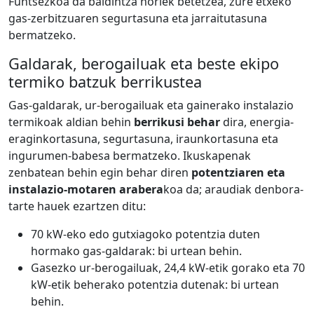
Funtsezkoa da baldintza horiek betetzea, zure etxeko
gas-zerbitzuaren segurtasuna eta jarraitutasuna
bermatzeko.
Galdarak, berogailuak eta beste ekipo
termiko batzuk berrikustea
Gas-galdarak, ur-berogailuak eta gainerako instalazio
termikoak aldian behin
berrikusi behar
dira, energia-
eraginkortasuna, segurtasuna, iraunkortasuna eta
ingurumen-babesa bermatzeko. Ikuskapenak
zenbatean behin egin behar diren
potentziaren eta
instalazio-motaren arabera
koa da; araudiak denbora-
tarte hauek ezartzen ditu:
70 kW-eko edo gutxiagoko potentzia duten
hormako gas-galdarak: bi urtean behin.
Gasezko ur-berogailuak, 24,4 kW-etik gorako eta 70
kW-etik beherako potentzia dutenak: bi urtean
behin.