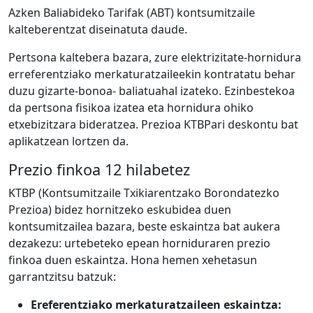
Azken Baliabideko Tarifak (ABT) kontsumitzaile
kalteberentzat diseinatuta daude.
Pertsona kaltebera bazara, zure elektrizitate-hornidura
erreferentziako merkaturatzaileekin kontratatu behar
duzu gizarte-bonoa- baliatuahal izateko. Ezinbestekoa
da pertsona fisikoa izatea eta hornidura ohiko
etxebizitzara bideratzea. Prezioa KTBPari deskontu bat
aplikatzean lortzen da.
Prezio finkoa 12 hilabetez
KTBP (Kontsumitzaile Txikiarentzako Borondatezko
Prezioa) bidez hornitzeko eskubidea duen
kontsumitzailea bazara, beste eskaintza bat aukera
dezakezu: urtebeteko epean horniduraren prezio
finkoa duen eskaintza. Hona hemen xehetasun
garrantzitsu batzuk:
Ereferentziako merkaturatzaileen eskaintza: