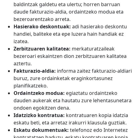
baldintzak galdetu eta ulertu; horren barruan
daude fakturazio-aldia, ordaintzeko modua eta
bezeroarentzako arreta.
Hasierako deskontuak:
adi hasierako deskontu
handiei, baliteke eta epe luzera hain handiak ez
izatea.
Zerbitzuaren kalitatea:
merkaturatzaileak
bezeroari eskaintzen dion zerbitzuaren kalitatea
aztertu.
Fakturazio-aldia:
informa zaitez fakturazio-aldiari
buruz, zure ordainketak eraginkortasunez
planifikatzeko.
Ordaintzeko modua:
egiaztatu ordaintzeko
dauden aukerak eta hautatu zure lehentasunetara
ondoen egokitzen dena.
Idatzizko kontratua:
kontratuaren kopia idatzia
eskatu beti, eta arretaz irakurri klausula guztiak.
Eskatu dokumentuak:
telefonoz edo Internetez
kontratatzen baduzu, eskatu kontratuaren kopia