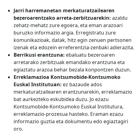
Jarri harremanetan merkaturatzailearen
bezeroarentzako arreta-zerbitzuarekin:
azaldu
zehatz-mehatz zure egoera, eta eman arazoari
buruzko informazio argia. Erregistratu zure
komunikazioak, datak, hitz egin zenuen pertsonen
izenak eta edozein erreferentzia-zenbaki adierazita.
Berrikusi erantzuna:
ebaluatu bezeroaren
arretarako zerbitzuak emandako erantzuna eta
egiaztatu arazoa behar bezala konpontzen duzun.
Erreklamazioa Kontsumobide-Kontsumoko
Euskal Institutuan:
ez bazaude ados
merkaturatzailearen erantzunarekin, erreklamazio
bat aurkezteko eskubidea duzu. Jo ezazu
Kontsumobide-Kontsumoko Euskal Institutura,
erreklamazio-prozesua hasteko. Eraman ezazu
informazio guztia eta dokumentu edo egiaztagiri
oro.