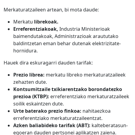
Merkaturatzaileen artean, bi mota daude:
Merkatu
librekoak.
Erreferentziakoak,
Industria Ministerioak
baimendutakoak, Administrazioak araututako
baldintzetan eman behar dutenak elektrizitate-
hornidura.
Hauek dira eskuragarri dauden tarifak:
Prezio librea:
merkatu libreko merkaturatzaileek
zehazten dute.
Kontsumitzaile txikiarentzako borondatezko
prezioa (KTBP):
erreferentziako merkaturatzaileek
soilik eskaintzen dute.
Urte baterako prezio finkoa:
nahitaezkoa
erreferentziako merkaturatzaileentzat.
Azken baliabideko tarifak (ABT):
kalteberatasun-
egoeran dauden pertsonei aplikatzen zaiena.