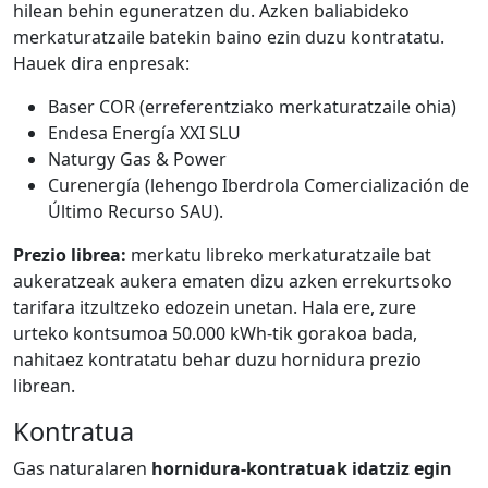
hilean behin eguneratzen du. Azken baliabideko
merkaturatzaile batekin baino ezin duzu kontratatu.
Hauek dira enpresak:
Baser COR (erreferentziako merkaturatzaile ohia)
Endesa Energía XXI SLU
Naturgy Gas & Power
Curenergía (lehengo Iberdrola Comercialización de
Último Recurso SAU).
Prezio librea:
merkatu libreko merkaturatzaile bat
aukeratzeak aukera ematen dizu azken errekurtsoko
tarifara itzultzeko edozein unetan. Hala ere, zure
urteko kontsumoa 50.000 kWh-tik gorakoa bada,
nahitaez kontratatu behar duzu hornidura prezio
librean.
Kontratua
Gas naturalaren
hornidura-kontratuak idatziz egin