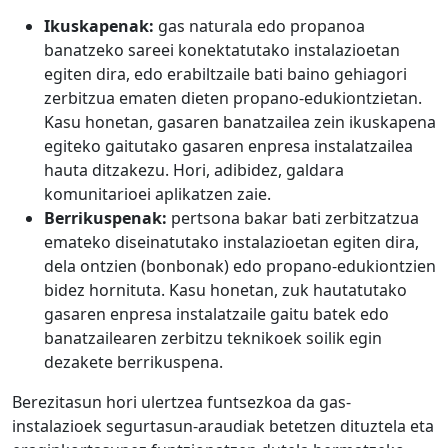
Ikuskapenak:
gas naturala edo propanoa
banatzeko sareei konektatutako instalazioetan
egiten dira, edo erabiltzaile bati baino gehiagori
zerbitzua ematen dieten propano-edukiontzietan.
Kasu honetan, gasaren banatzailea zein ikuskapena
egiteko gaitutako gasaren enpresa instalatzailea
hauta ditzakezu. Hori, adibidez, galdara
komunitarioei aplikatzen zaie.
Berrikuspenak:
pertsona bakar bati zerbitzatzua
emateko diseinatutako instalazioetan egiten dira,
dela ontzien (bonbonak) edo propano-edukiontzien
bidez hornituta. Kasu honetan, zuk hautatutako
gasaren enpresa instalatzaile gaitu batek edo
banatzailearen zerbitzu teknikoek soilik egin
dezakete berrikuspena.
Berezitasun hori ulertzea funtsezkoa da gas-
instalazioek segurtasun-araudiak betetzen dituztela eta