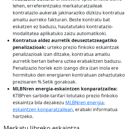
lehen, erreferentziako merkaturatzaileak
kontratazio-aukerak jakinaraziko dizkizu kontratua
amaitu aurreko fakturan. Beste kontratu bat
eskatzen ez baduzu, hautatutako kontratazio-
modalitatea aplikatuko zaizu automatikoki.
Kontratua aldez aurretik deuseztatzeagatiko
penalizazioak:
urteko prezio finkoko eskaintzak
penalizazioak izan ditzake, kontratua amaitu
aurretik bertan behera uztea erabakitzen baduzu.
Penalizazio horiek ezin izango dira izan inola ere
hormituko den energiaren kontratuan zehaztutako
prezioaren % 5etik gorakoak.
MLBNren energia-eskaintzen konparatzailea:
KTBPren sarbide-tarifari lotutako prezio finkoko
eskaintza bila dezakezu
MLBNren energia-
eskaintzen konparatzailean
, erabaki informatua
hartzeko.
Merkatu libreko eskaintza