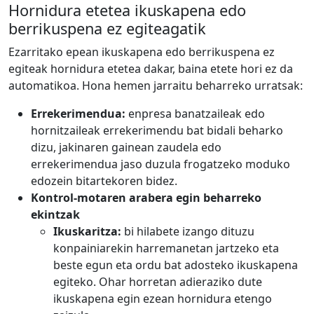
Hornidura etetea ikuskapena edo
berrikuspena ez egiteagatik
Ezarritako epean ikuskapena edo berrikuspena ez
egiteak hornidura etetea dakar, baina etete hori ez da
automatikoa. Hona hemen jarraitu beharreko urratsak:
Errekerimendua:
enpresa banatzaileak edo
hornitzaileak errekerimendu bat bidali beharko
dizu, jakinaren gainean zaudela edo
errekerimendua jaso duzula frogatzeko moduko
edozein bitartekoren bidez.
Kontrol-motaren arabera egin beharreko
ekintzak
Ikuskaritza:
bi hilabete izango dituzu
konpainiarekin harremanetan jartzeko eta
beste egun eta ordu bat adosteko ikuskapena
egiteko. Ohar horretan adieraziko dute
ikuskapena egin ezean hornidura etengo