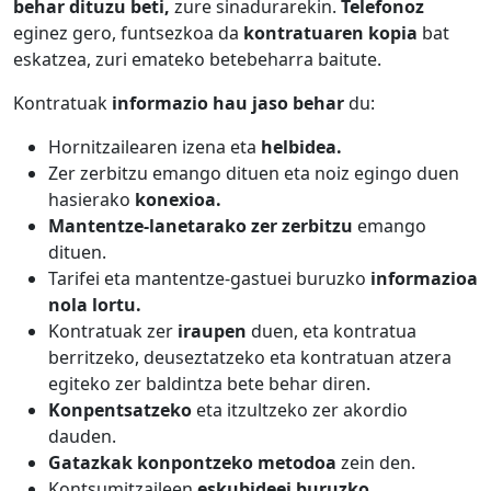
behar dituzu beti,
zure sinadurarekin.
Telefonoz
eginez gero, funtsezkoa da
kontratuaren kopia
bat
eskatzea, zuri emateko betebeharra baitute.
Kontratuak
informazio hau jaso behar
du:
Hornitzailearen izena eta
helbidea.
Zer zerbitzu emango dituen eta noiz egingo duen
hasierako
konexioa.
Mantentze-lanetarako zer zerbitzu
emango
dituen.
Tarifei eta mantentze-gastuei buruzko
informazioa
nola lortu.
Kontratuak zer
iraupen
duen, eta kontratua
berritzeko, deuseztatzeko eta kontratuan atzera
egiteko zer baldintza bete behar diren.
Konpentsatzeko
eta itzultzeko zer akordio
dauden.
Gatazkak konpontzeko metodoa
zein den.
Kontsumitzaileen
eskubideei buruzko