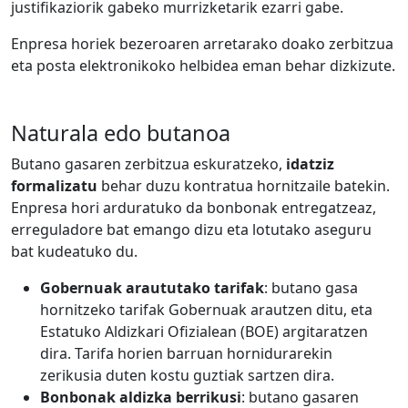
justifikaziorik gabeko murrizketarik ezarri gabe.
Enpresa horiek bezeroaren arretarako doako zerbitzua
eta posta elektronikoko helbidea eman behar dizkizute.
Naturala edo butanoa
Butano gasaren zerbitzua eskuratzeko,
idatziz
formalizatu
behar duzu kontratua hornitzaile batekin.
Enpresa hori arduratuko da bonbonak entregatzeaz,
erreguladore bat emango dizu eta lotutako aseguru
bat kudeatuko du.
Gobernuak araututako tarifak
: butano gasa
hornitzeko tarifak Gobernuak arautzen ditu, eta
Estatuko Aldizkari Ofizialean (BOE) argitaratzen
dira. Tarifa horien barruan hornidurarekin
zerikusia duten kostu guztiak sartzen dira.
Bonbonak aldizka berrikusi
: butano gasaren