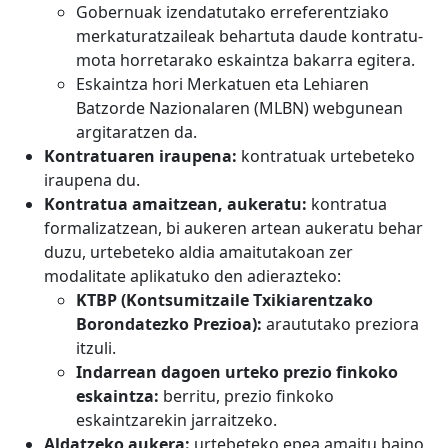
Gobernuak izendatutako erreferentziako
merkaturatzaileak behartuta daude kontratu-
mota horretarako eskaintza bakarra egitera.
Eskaintza hori Merkatuen eta Lehiaren
Batzorde Nazionalaren (MLBN) webgunean
argitaratzen da.
Kontratuaren iraupena:
kontratuak urtebeteko
iraupena du.
Kontratua amaitzean, aukeratu:
kontratua
formalizatzean, bi aukeren artean aukeratu behar
duzu, urtebeteko aldia amaitutakoan zer
modalitate aplikatuko den adierazteko:
KTBP (Kontsumitzaile Txikiarentzako
Borondatezko Prezioa):
araututako preziora
itzuli.
Indarrean dagoen urteko prezio finkoko
eskaintza:
berritu, prezio finkoko
eskaintzarekin jarraitzeko.
Aldatzeko aukera:
urtebeteko epea amaitu baino