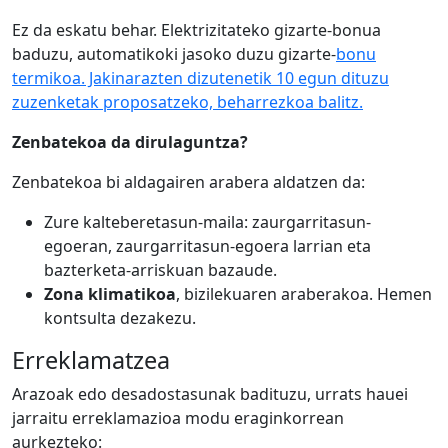
Ez da eskatu behar. Elektrizitateko gizarte-bonua
baduzu, automatikoki jasoko duzu gizarte-
bonu
termikoa. Jakinarazten dizutenetik 10 egun dituzu
zuzenketak proposatzeko, beharrezkoa balitz.
Zenbatekoa da dirulaguntza?
Zenbatekoa bi aldagairen arabera aldatzen da:
Zure kalteberetasun-maila: zaurgarritasun-
egoeran, zaurgarritasun-egoera larrian eta
bazterketa-arriskuan bazaude.
Zona klimatikoa
, bizilekuaren araberakoa. Hemen
kontsulta dezakezu.
Erreklamatzea
Arazoak edo desadostasunak badituzu, urrats hauei
jarraitu erreklamazioa modu eraginkorrean
aurkezteko: