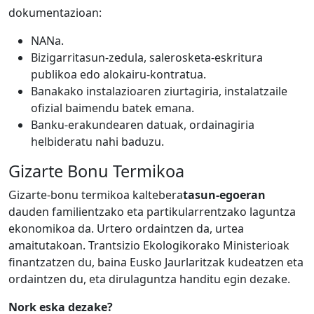
dokumentazioan:
NANa.
Bizigarritasun-zedula, salerosketa-eskritura
publikoa edo alokairu-kontratua.
Banakako instalazioaren ziurtagiria, instalatzaile
ofizial baimendu batek emana.
Banku-erakundearen datuak, ordainagiria
helbideratu nahi baduzu.
Gizarte Bonu Termikoa
Gizarte-bonu termikoa kaltebera
tasun-egoeran
dauden familientzako eta partikularrentzako laguntza
ekonomikoa da. Urtero ordaintzen da, urtea
amaitutakoan. Trantsizio Ekologikorako Ministerioak
finantzatzen du, baina Eusko Jaurlaritzak kudeatzen eta
ordaintzen du, eta dirulaguntza handitu egin dezake.
Nork eska dezake?