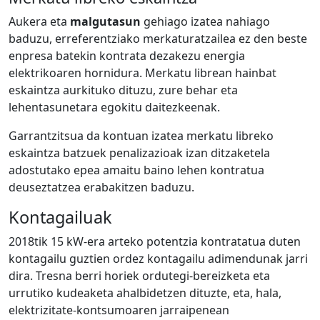
Aukera eta
malgutasun
gehiago izatea nahiago
baduzu, erreferentziako merkaturatzailea ez den beste
enpresa batekin kontrata dezakezu energia
elektrikoaren hornidura. Merkatu librean hainbat
eskaintza aurkituko dituzu, zure behar eta
lehentasunetara egokitu daitezkeenak.
Garrantzitsua da kontuan izatea merkatu libreko
eskaintza batzuek penalizazioak izan ditzaketela
adostutako epea amaitu baino lehen kontratua
deuseztatzea erabakitzen baduzu.
Kontagailuak
2018tik 15 kW-era arteko potentzia kontratatua duten
kontagailu guztien ordez kontagailu adimendunak jarri
dira. Tresna berri horiek ordutegi-bereizketa eta
urrutiko kudeaketa ahalbidetzen dituzte, eta, hala,
elektrizitate-kontsumoaren jarraipenean