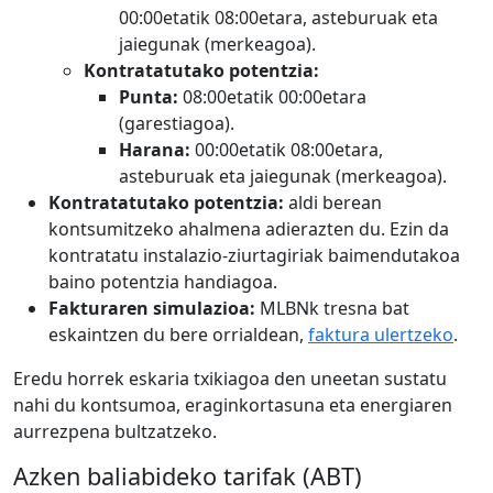
00:00etatik 08:00etara, asteburuak eta
jaiegunak (merkeagoa).
Kontratatutako potentzia:
Punta:
08:00etatik 00:00etara
(garestiagoa).
Harana:
00:00etatik 08:00etara,
asteburuak eta jaiegunak (merkeagoa).
Kontratatutako potentzia:
aldi berean
kontsumitzeko ahalmena adierazten du. Ezin da
kontratatu instalazio-ziurtagiriak baimendutakoa
baino potentzia handiagoa.
Fakturaren simulazioa:
MLBNk tresna bat
eskaintzen du bere orrialdean,
faktura ulertzeko
.
Eredu horrek eskaria txikiagoa den uneetan sustatu
nahi du kontsumoa, eraginkortasuna eta energiaren
aurrezpena bultzatzeko.
Azken baliabideko tarifak (ABT)