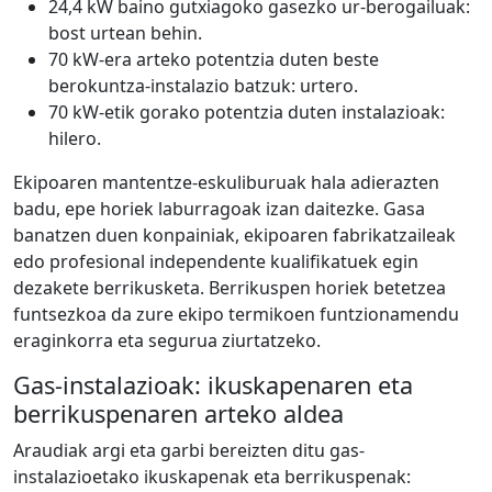
24,4 kW baino gutxiagoko gasezko ur-berogailuak:
bost urtean behin.
70 kW-era arteko potentzia duten beste
berokuntza-instalazio batzuk: urtero.
70 kW-etik gorako potentzia duten instalazioak:
hilero.
Ekipoaren mantentze-eskuliburuak hala adierazten
badu, epe horiek laburragoak izan daitezke. Gasa
banatzen duen konpainiak, ekipoaren fabrikatzaileak
edo profesional independente kualifikatuek egin
dezakete berrikusketa. Berrikuspen horiek betetzea
funtsezkoa da zure ekipo termikoen funtzionamendu
eraginkorra eta segurua ziurtatzeko.
Gas-instalazioak: ikuskapenaren eta
berrikuspenaren arteko aldea
Araudiak argi eta garbi bereizten ditu gas-
instalazioetako ikuskapenak eta berrikuspenak: