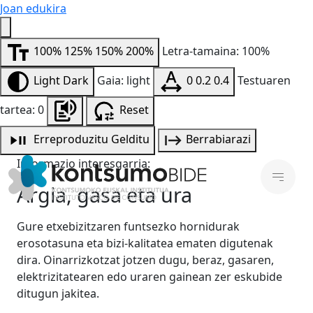
Joan edukira
100%
125%
150%
200%
Letra-tamaina: 100%
Light
Dark
Gaia: light
0
0.2
0.4
Testuaren
tartea: 0
Reset
Erreproduzitu
Gelditu
Berrabiarazi
Informazio interesgarria:
Argia, gasa eta ura
Gure etxebizitzaren funtsezko hornidurak
erosotasuna eta bizi-kalitatea ematen digutenak
dira. Oinarrizkotzat jotzen dugu, beraz, gasaren,
elektrizitatearen edo uraren gainean zer eskubide
ditugun jakitea.