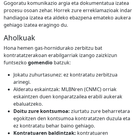
Gogoratu komunikazio argia eta dokumentatua izatea
prozesu osoan zehar. Horrek zure erreklamazioak indar
handiagoa izatea eta aldeko ebazpena emateko aukera
gehiago izatea eragingo du.
Aholkuak
Hona hemen gas-hornidurako zerbitzu bat
kontratatzerakoan erabilgarriak izango zaizkizun
funtsezko
gomendio
batzuk:
Jokatu zuhurtasunez: ez kontratatu zerbitzua
arinegi.
Alderatu eskaintzak: MLBNren (CNMC) orriak
eskaintzen duen konparatzailea erabili aukerak
ebaluatzeko.
Doitu zure kontsumoa:
ziurtatu zure beharretara
egokitzen den kontsumoa kontratatzen duzula eta
ez kontratatu behar baino gehiago.
Kontratuaren baldintzak:
kontratuaren