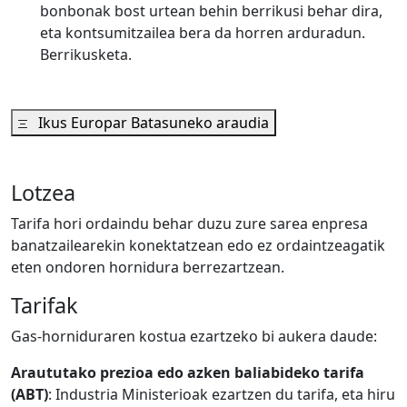
bonbonak bost urtean behin berrikusi behar dira,
eta kontsumitzailea bera da horren arduradun.
Berrikusketa.
Ikus Europar Batasuneko araudia
Lotzea
Tarifa hori ordaindu behar duzu zure sarea enpresa
banatzailearekin konektatzean edo ez ordaintzeagatik
eten ondoren hornidura berrezartzean.
Tarifak
Gas-horniduraren kostua ezartzeko bi aukera daude:
Araututako prezioa edo azken baliabideko tarifa
(ABT)
: Industria Ministerioak ezartzen du tarifa, eta hiru