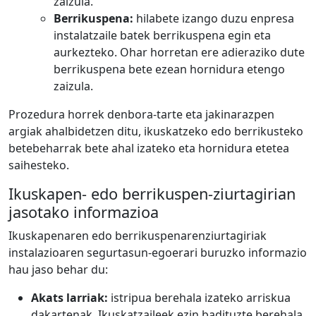
zaizula.
Berrikuspena:
hilabete izango duzu enpresa
instalatzaile batek berrikuspena egin eta
aurkezteko. Ohar horretan ere adieraziko dute
berrikuspena bete ezean hornidura etengo
zaizula.
Prozedura horrek denbora-tarte eta jakinarazpen
argiak ahalbidetzen ditu, ikuskatzeko edo berrikusteko
betebeharrak bete ahal izateko eta hornidura etetea
saihesteko.
Ikuskapen- edo berrikuspen-ziurtagirian
jasotako informazioa
Ikuskapenaren edo berrikuspenarenziurtagiriak
instalazioaren segurtasun-egoerari buruzko informazio
hau jaso behar du:
Akats larriak:
istripua berehala izateko arriskua
dakartenak. Ikuskatzaileek ezin badituzte berehala