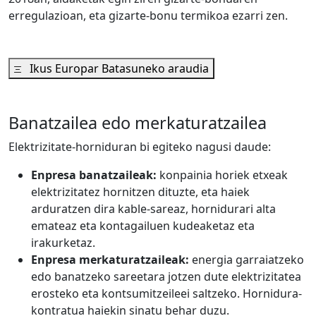
erregulazioan, eta gizarte-bonu termikoa ezarri zen.
Ikus Europar Batasuneko araudia
Banatzailea edo merkaturatzailea
Elektrizitate-horniduran bi egiteko nagusi daude:
Enpresa banatzaileak:
konpainia horiek etxeak
elektrizitatez hornitzen dituzte, eta haiek
arduratzen dira kable-sareaz, hornidurari alta
emateaz eta kontagailuen kudeaketaz eta
irakurketaz.
Enpresa merkaturatzaileak:
energia garraiatzeko
edo banatzeko sareetara jotzen dute elektrizitatea
erosteko eta kontsumitzeileei saltzeko. Hornidura-
kontratua haiekin sinatu behar duzu.