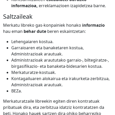
informazioa,
erreklamazioen izapidetzea barne.
Saltzaileak
Merkatu libreko gas-konpainiek honako
informazio
hau eman
behar dute
beren eskaintzetan:
Lehengaiaren kostua.
Garraioaren eta banaketaren kostua,
Administrazioak arautuak.
Administrazioak araututako garraio-, biltegiratze-,
birgasifikazio- eta banaketa-bidesarien kostua.
Merkaturatze-kostuak.
Kontagailuaren alokairua eta irakurketa-zerbitzua,
Administrazioak arautuak.
BEZa.
Merkaturatzaile libreekin egiten diren kontratuak
pribatuak dira, eta zerbitzua idatziz kontratatzen da
beti. Honako hauek sartzen dira ohiko beharrezko