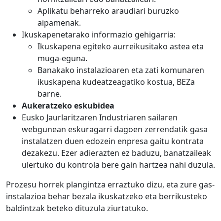
Aplikatu beharreko araudiari buruzko
aipamenak.
Ikuskapenetarako informazio gehigarria:
Ikuskapena egiteko aurreikusitako astea eta
muga-eguna.
Banakako instalazioaren eta zati komunaren
ikuskapena kudeatzeagatiko kostua, BEZa
barne.
Aukeratzeko eskubidea
Eusko Jaurlaritzaren Industriaren sailaren
webgunean eskuragarri dagoen zerrendatik gasa
instalatzen duen edozein enpresa gaitu kontrata
dezakezu. Ezer adierazten ez baduzu, banatzaileak
ulertuko du kontrola bere gain hartzea nahi duzula.
Prozesu horrek plangintza erraztuko dizu, eta zure gas-
instalazioa behar bezala ikuskatzeko eta berrikusteko
baldintzak beteko dituzula ziurtatuko.