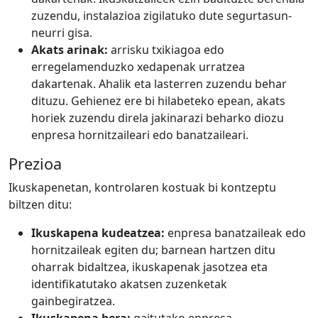
zuzendu, instalazioa zigilatuko dute segurtasun-
neurri gisa.
Akats arinak:
arrisku txikiagoa edo
erregelamenduzko xedapenak urratzea
dakartenak. Ahalik eta lasterren zuzendu behar
dituzu. Gehienez ere bi hilabeteko epean, akats
horiek zuzendu direla jakinarazi beharko diozu
enpresa hornitzaileari edo banatzaileari.
Prezioa
Ikuskapenetan, kontrolaren kostuak bi kontzeptu
biltzen ditu:
Ikuskapena kudeatzea:
enpresa banatzaileak edo
hornitzaileak egiten du; barnean hartzen ditu
oharrak bidaltzea, ikuskapenak jasotzea eta
identifikatutako akatsen zuzenketak
gainbegiratzea.