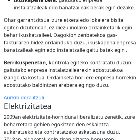
Ikuskapena bera:
gaitutako enpresa
instalatzaileak edo banatzaileak berak egin dezake.
Ohar garrantzitsua: zure etxera edo lokalera bisita
egiten dizutenean, ez diezu inolako ordainketarik egin
behar ikuskatzaileei. Dagokion zenbatekoa gas-
fakturaren bidez ordainduko duzu, ikuskapena enpresa
banatzaileak egin edo instalatzaile gaitu batek egin .
Berrikuspenetan,
kontrola egiteko kontratatu duzun
gaitutako enpresa instalatzailearekin adostutakoa
izango da kostua. Ordainketa hori ere enpresa horrekin
adostutako baldintzen arabera egingo duzu.
Aurkibidera itzuli
Elektrizitatea
2009an elektrizitate-hornidura liberalizatu zenetik, zure
beharretara gehien egokitzen den eskaintza
aukeratzeko eta kontratatzeko askatasuna duzu.
2018an, aldaketak egin ziren gizarte-bonuaren