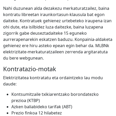
Nahi duzunean alda dezakezu merkaturatzailez, baina
kontratu libreetan iraunkortasun-klausula bat egon
daiteke. Kontratuek gehienez urtebeteko iraupena izan
ohi dute, eta isilbidez luza daitezke, baina luzapena
zigorrik gabe deuseztadaiteke 15 eguneko
aurrerapenarekin eskatzen baduzu. Konpainia-aldaketa
gehienez ere hiru asteko epean egin behar da. MLBNk
elektrizitate-merkaturatzaileen zerrenda argitaratuta
du bere webgunean.
Kontratazio-motak
Elektrizitatea kontratatu eta ordaintzeko lau modu
daude:
Kontsumitzaile txikiarentzako borondatezko
prezioa (KTBP)
Azken baliabideko tarifak (ABT)
Prezio finkoa 12 hilabetez