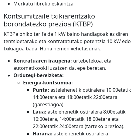
Merkatu libreko eskaintza
Kontsumitzaile txikiarentzako
borondatezko prezioa (KTBP)
KTBPa ohiko tarifa da 1 kW baino handiagoak ez diren
tentsioetarako eta kontratatutako potentzia 10 kW edo
txikiagoa bada. Hona hemen xehetasunak:
Kontratuaren iraupena:
urtebetekoa, eta
automatikooki luzatzen da, epe beretan.
Ordutegi-bereizketa:
Energia-kontsumoa:
Punta:
astelehenetik ostiralera 10:00etatik
14:00etara eta 18:00etatik 22:00etara
(garestiagoa).
Laua:
astelehenetik ostiralera 8:00etatik
10:00etara, 14:00etatik 18:00etara eta
22:00etatik 24:00etara (tarteko prezioa).
Harana:
astelehenetik ostiralera