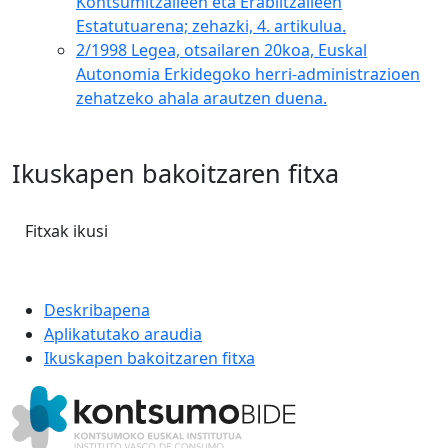
Kontsumitzaileen eta Erabiltzaileen
Estatutuarena; zehazki, 4. artikulua.
2/1998 Legea, otsailaren 20koa, Euskal
Autonomia Erkidegoko herri-administrazioen
zehatzeko ahala arautzen duena.
Ikuskapen bakoitzaren fitxa
Fitxak ikusi
Deskribapena
Aplikatutako araudia
Ikuskapen bakoitzaren fitxa