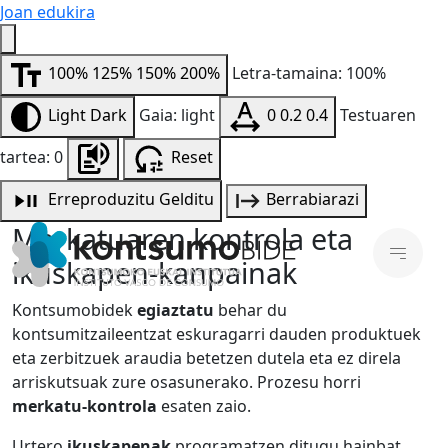
Joan edukira
100%
125%
150%
200%
Letra-tamaina: 100%
Light
Dark
Gaia: light
0
0.2
0.4
Testuaren
tartea: 0
Reset
Erreproduzitu
Gelditu
Berrabiarazi
Merkatuaren kontrola eta
ikuskapen-kanpainak
Kontsumobidek
egiaztatu
behar du
kontsumitzaileentzat eskuragarri dauden produktuek
eta zerbitzuek araudia betetzen dutela eta ez direla
arriskutsuak zure osasunerako. Prozesu horri
merkatu-kontrola
esaten zaio.
Urtero
ikuskapenak
programatzen ditugu hainbat