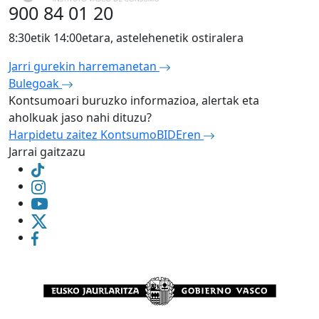
900 84 01 20
8:30etik 14:00etara, astelehenetik ostiralera
Jarri gurekin harremanetan
Bulegoak
Kontsumoari buruzko informazioa, alertak eta
aholkuak jaso nahi dituzu?
Harpidetu zaitez KontsumoBIDEren
Jarrai gaitzazu