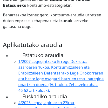
Batasuneko
kontsumo-estrategiekin.
Beharrezkoa izanez gero, kontsumo-araudia urratzen
duten enpresei zehapenak eta
isunak
jartzeko
gaitasuna dugu.
Aplikatutako araudia
Estatuko araudia
1/2007 Legegintzako Errege Dekretua,
azaroaren 16koa, Kontsumitzaileen eta
Erabiltzaileen Defentsarako Lege Orokorraren
eta beste lege osagarri batzuen testu bategina
onartzen duena (IV. titulua: Zehatzeko ahala,
46-52 artikuluak).
Euskadiko araudia
4/2023 Legea, apirilaren 27koa,