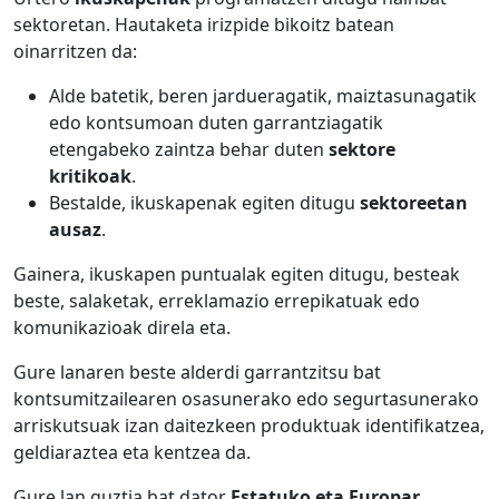
sektoretan. Hautaketa irizpide bikoitz batean
oinarritzen da:
Alde batetik, beren jardueragatik, maiztasunagatik
edo kontsumoan duten garrantziagatik
etengabeko zaintza behar duten
sektore
kritikoak
.
Bestalde, ikuskapenak egiten ditugu
sektoreetan
ausaz
.
Gainera, ikuskapen puntualak egiten ditugu, besteak
beste, salaketak, erreklamazio errepikatuak edo
komunikazioak direla eta.
Gure lanaren beste alderdi garrantzitsu bat
kontsumitzailearen osasunerako edo segurtasunerako
arriskutsuak izan daitezkeen produktuak identifikatzea,
geldiaraztea eta kentzea da.
Gure lan guztia bat dator
Estatuko eta Europar