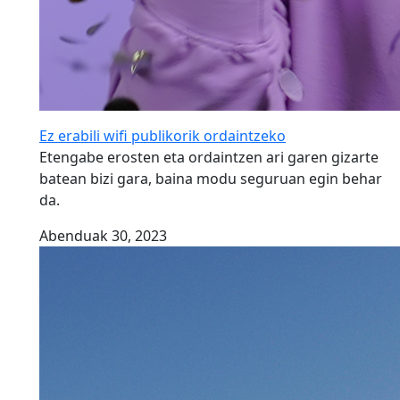
Ez erabili wifi publikorik ordaintzeko
Etengabe erosten eta ordaintzen ari garen gizarte
batean bizi gara, baina modu seguruan egin behar
da.
Abenduak 30, 2023