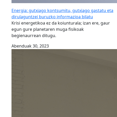
Energia: gutxiago kontsumitu, gutxiago gastatu eta
dirulaguntzei buruzko informazioa bilatu
Krisi energetikoa ez da koiunturala; izan ere, gaur
egun gure planetaren muga fisikoak
begienaurrean ditugu.
Abenduak 30, 2023