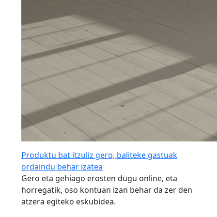
Produktu bat itzuliz gero, baliteke gastuak
ordaindu behar izatea
Gero eta gehiago erosten dugu online, eta
horregatik, oso kontuan izan behar da zer den
atzera egiteko eskubidea.