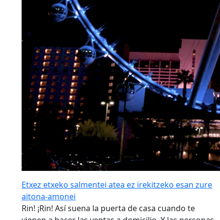
Etxez etxeko salmentei atea ez irekitzeko esan zure
aitona-amonei
Rin! ¡Rin! Así suena la puerta de casa cuando te