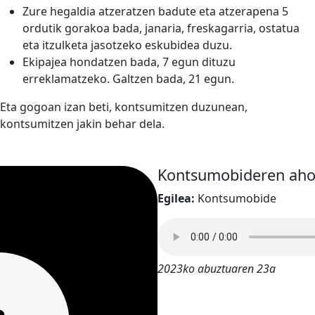
Zure hegaldia atzeratzen badute eta atzerapena 5
ordutik gorakoa bada, janaria, freskagarria, ostatua
eta itzulketa jasotzeko eskubidea duzu.
Ekipajea hondatzen bada, 7 egun dituzu
erreklamatzeko. Galtzen bada, 21 egun.
Eta gogoan izan beti, kontsumitzen duzunean,
kontsumitzen jakin behar dela.
Kontsumobideren ahol
Egilea:
Kontsumobide
2023ko abuztuaren 23a