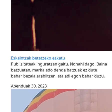
Eskaintzak betetzeko eskatu
Publizitateak inguratzen gaitu. Nonahi dago. Baina
batzuetan, marka edo denda batzuek ez dute
behar bezala erabiltzen, eta adi egon behar duzu.
Abenduak 30, 2023