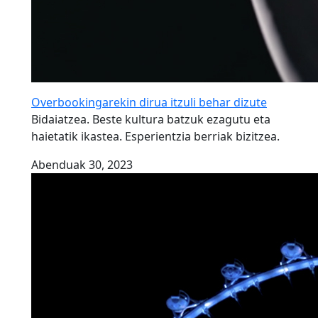
Overbookingarekin dirua itzuli behar dizute
Bidaiatzea. Beste kultura batzuk ezagutu eta
haietatik ikastea. Esperientzia berriak bizitzea.
Abenduak 30, 2023