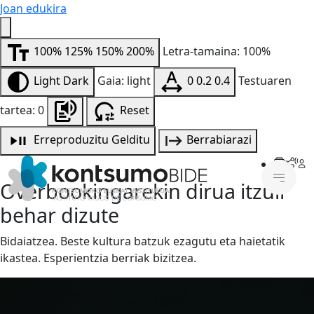
Joan edukira
100%
125%
150%
200%
Letra-tamaina: 100%
Light
Dark
Gaia: light
0
0.2
0.4
Testuaren
tartea: 0
Reset
Erreproduzitu
Gelditu
Berrabiarazi
Overbookingarekin dirua itzuli
behar dizute
Bidaiatzea. Beste kultura batzuk ezagutu eta haietatik
ikastea. Esperientzia berriak bizitzea.