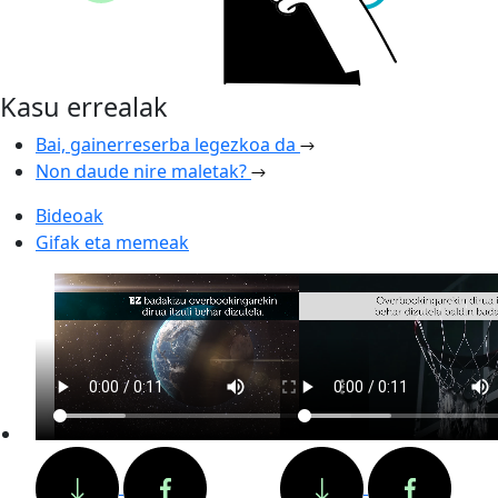
Kasu errealak
Bai, gainerreserba legezkoa da
Non daude nire maletak?
Bideoak
Gifak eta memeak