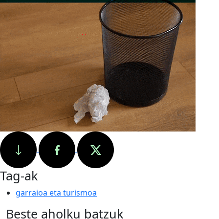
Tag-ak
garraioa eta turismoa
Beste aholku batzuk