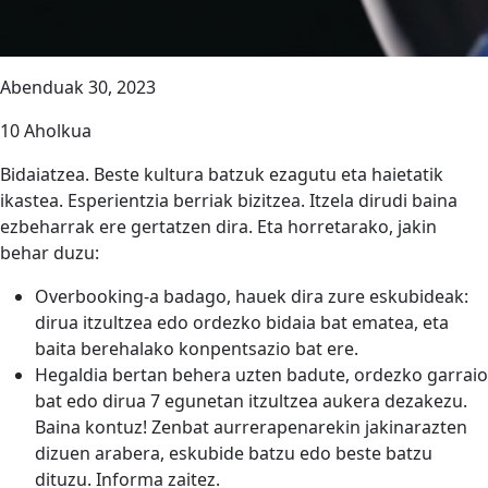
Abenduak 30, 2023
10 Aholkua
Bidaiatzea. Beste kultura batzuk ezagutu eta haietatik
ikastea. Esperientzia berriak bizitzea. Itzela dirudi baina
ezbeharrak ere gertatzen dira. Eta horretarako, jakin
behar duzu:
Overbooking-a badago, hauek dira zure eskubideak:
dirua itzultzea edo ordezko bidaia bat ematea, eta
baita berehalako konpentsazio bat ere.
Hegaldia bertan behera uzten badute, ordezko garraio
bat edo dirua 7 egunetan itzultzea aukera dezakezu.
Baina kontuz! Zenbat aurrerapenarekin jakinarazten
dizuen arabera, eskubide batzu edo beste batzu
dituzu. Informa zaitez.