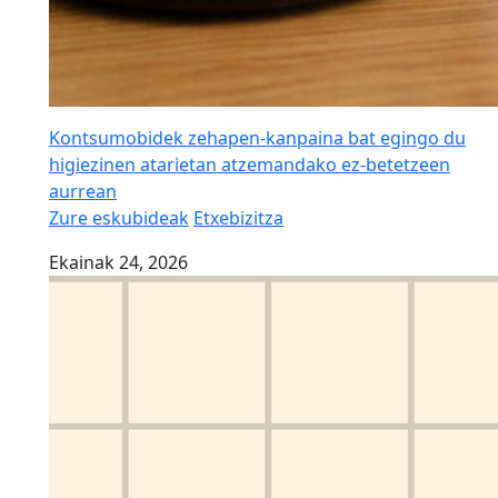
Kontsumobidek zehapen-kanpaina bat egingo du
higiezinen atarietan atzemandako ez-betetzeen
aurrean
Zure eskubideak
Etxebizitza
Ekainak 24, 2026