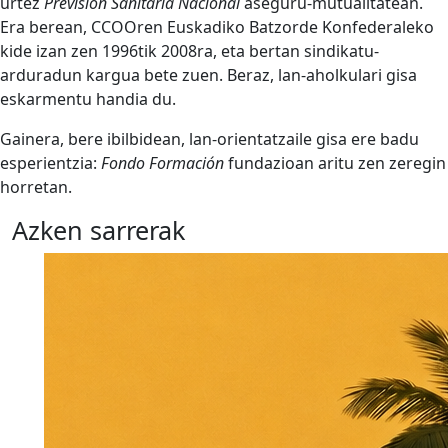
urtez
Previsión Sanitaria Nacional
aseguru-mutualitatean.
Era berean, CCOOren Euskadiko Batzorde Konfederaleko
kide izan zen 1996tik 2008ra, eta bertan sindikatu-
arduradun kargua bete zuen. Beraz, lan-aholkulari gisa
eskarmentu handia du.
Gainera, bere ibilbidean, lan-orientatzaile gisa ere badu
esperientzia:
Fondo Formación
fundazioan aritu zen zeregin
horretan.
Azken sarrerak