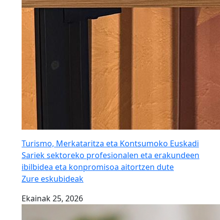
Turismo, Merkataritza eta Kontsumoko Euskadi
Sariek sektoreko profesionalen eta erakundeen
ibilbidea eta konpromisoa aitortzen dute
Zure eskubideak
Ekainak 25, 2026