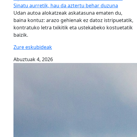
Sinatu aurretik, hau da aztertu behar duzuna
Udan autoa alokatzeak askatasuna ematen du,
baina kontuz: arazo gehienak ez datoz istripuetatik,
kontratuko letra txikitik eta ustekabeko kostuetatik
baizik.
Zure eskubideak
Abuztuak 4, 2026