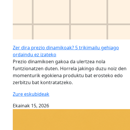
Zer dira prezio dinamikoak? 5 trikimailu gehiago
ordaindu ez izateko
Prezio dinamikoen gakoa da ulertzea nola
funtzionatzen duten. Horrela jakingo duzu noiz den
momenturik egokiena produktu bat erosteko edo
zerbitzu bat kontratatzeko.
Zure eskubideak
Ekainak 15, 2026