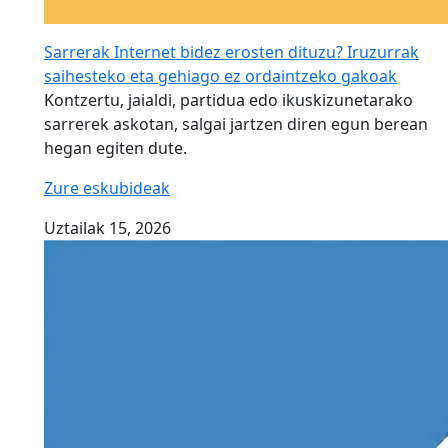
Sarrerak Internet bidez erosten dituzu? Iruzurrak
saihesteko eta gehiago ez ordaintzeko gakoak
Kontzertu, jaialdi, partidua edo ikuskizunetarako
sarrerek askotan, salgai jartzen diren egun berean
hegan egiten dute.
Zure eskubideak
Uztailak 15, 2026