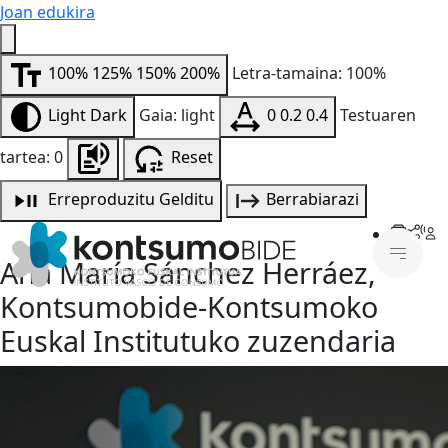
Joan edukira
100%
125%
150%
200%
Letra-tamaina: 100%
Light
Dark
Gaia: light
0
0.2
0.4
Testuaren
tartea: 0
Reset
Erreproduzitu
Gelditu
Berrabiarazi
Ana María Sánchez Herráez,
Kontsumobide-Kontsumoko
Euskal Institutuko zuzendaria