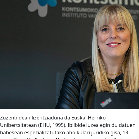
Zuzenbidean lizentziaduna da Euskal Herriko
Unibertsitatean (EHU, 1995). Ibilbide luzea egin du datuen
babesean espezializatutako aholkulari juridiko gisa, 13