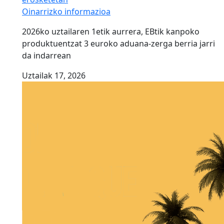
Oinarrizko informazioa
2026ko uztailaren 1etik aurrera, EBtik kanpoko
produktuentzat 3 euroko aduana-zerga berria jarri
da indarrean
Uztailak 17, 2026