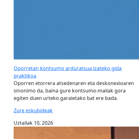
Oporretan kontsumo arduratsua izateko gida
praktikoa
Oporren etorrera atsedenaren eta deskonexioaren
sinonimo da, baina gure kontsumo-mailak gora
egiten duen urteko garaietako bat ere bada.
Zure eskubideak
Uztailak 10, 2026