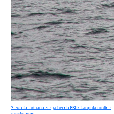
3 euroko aduana-zerga berria EBtik kanpoko online
erosketetan