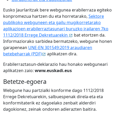
Eusko Jaurlaritzak bere webgunea erabilerraza egiteko
konpromezua hartzen du eta horretarako,
Sektore
publikoko webguneen eta gailu mugikorretarako
aplikazioen erabilerraztasunari buruzko irailaren 7ko
1112/2018 Errege Dekretuarekin
bat etortzen da.
Informaziorako sarbidea bermatzeko, webgune honen
garapenean
UNE-EN 301549:2019 araudiaren
betebeharrak (PDF)
aplikatzen dira.
Erabilerraztasun-deklarazio hau honako webguneari
aplikatzen zaio:
www.euskadi.eus
Betetze-egoera
Webgune hau partzialki konforme dago 1112/2018
Errege Dekretuarekin, salbuespenak direla-eta eta
konformitaterik ez dagoelako zenbait alderdiri
dagokionez, zeinak ondoren adierazten baitira.