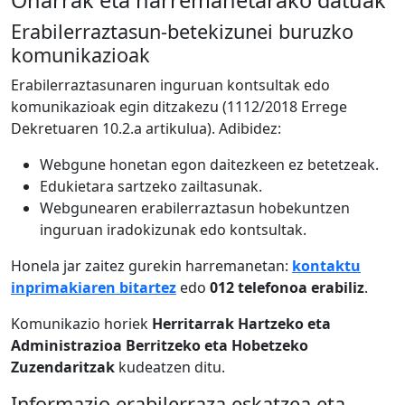
Oharrak eta harremanetarako datuak
Erabilerraztasun-betekizunei buruzko
komunikazioak
Erabilerraztasunaren inguruan kontsultak edo
komunikazioak egin ditzakezu (1112/2018 Errege
Dekretuaren 10.2.a artikulua). Adibidez:
Webgune honetan egon daitezkeen ez betetzeak.
Edukietara sartzeko zailtasunak.
Webgunearen erabilerraztasun hobekuntzen
inguruan iradokizunak edo kontsultak.
Honela jar zaitez gurekin harremanetan:
kontaktu
inprimakiaren bitartez
edo
012 telefonoa erabiliz
.
Komunikazio horiek
Herritarrak Hartzeko eta
Administrazioa Berritzeko eta Hobetzeko
Zuzendaritzak
kudeatzen ditu.
Informazio erabilerraza eskatzea eta