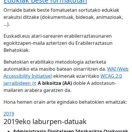
Edukiak beste formatutan
Orrialde batek beste fomatuetan sortutako edukiak
erakutsi ditzake (dokumentuak, bideoak, animazioak,
...).
Euskadi.eus atari-sarearen erabilerraztasunaren
egokitzapen-maila aztertzen du Erabilerraztasun
Behatokiak.
Behatokian erabilitako metodologia azterketa
automatiko eta masibo batean oinarritzen da.
WAI (
Web
Accessibility Initiative)
ekimenak ezarritako
WCAG 2.0
jarraibideen
A bikoitza (AA)
doble A
adostasun-
mailaren arabera garatzen da.
Hona hemen orain arte egindako behatokien emaitzak:
2019
2019eko laburpen-datuak
Administrazio Digitalaren Idazkaritza Orokorrak