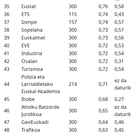
35
Eustat
300
0,76
0,58
36
ETS
115
0,74
0,43
37
Izenpe
157
0,74
0,57
38
Sopelana
300
0,73
0,57
39
Euskalmet
300
0,73
0,56
40
EVE
300
0,72
0,53
41
Industria
300
0,72
0,54
42
Osalan
300
0,72
0,31
43
Turismoa
300
0,72
0,54
Polizia eta
ez da
44
Larrialdietako
214
0,71
daturik
Euskal Akademia
45
Ihobe
300
0,68
0,27
Aholku Batzorde
ez da
46
300
0,65
Juridikoa
daturik
47
GeoEuskadi
300
0,64
0,46
48
Trafikoa
300
0,63
0,45