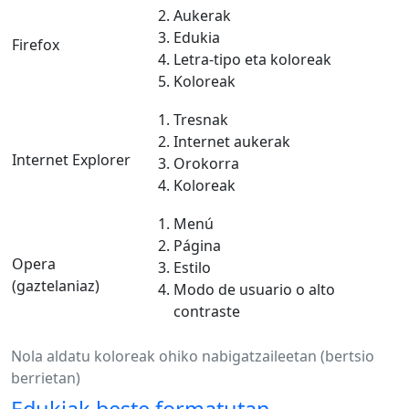
Aukerak
Edukia
Firefox
Letra-tipo eta koloreak
Koloreak
Tresnak
Internet aukerak
Internet Explorer
Orokorra
Koloreak
Menú
Página
Opera
Estilo
(gaztelaniaz)
Modo de usuario o alto
contraste
Nola aldatu koloreak ohiko nabigatzaileetan (bertsio
berrietan)