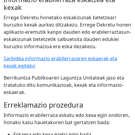
kexak
Errege Dekretu honetako eskakizunak betetzeari
buruzko kexak aurkez ditzakezu. Errege Dekretu honen
aplikazio-eremutik kanpo dauden edo erabilerraztasun-
eskakizunak betetzetik salbuetsita dauden edukiei
buruzko informazioa ere eska dezakezu.
Sarbidea informazio erabilerrazaren eskaerak eta
kexak egiteko
Berrikuntza Publikoaren Laguntza Unitateak jaso eta
tratatuko ditu komunikazioak, kexak eta informazio-
eskaerak.
Erreklamazio prozedura
Informazio erabilerraza eskatu edo kexa egin ondoren,
honako kasu hauetakoren bat gertatzen bada:
Eskaera edo kexa ezetsi egin bada.