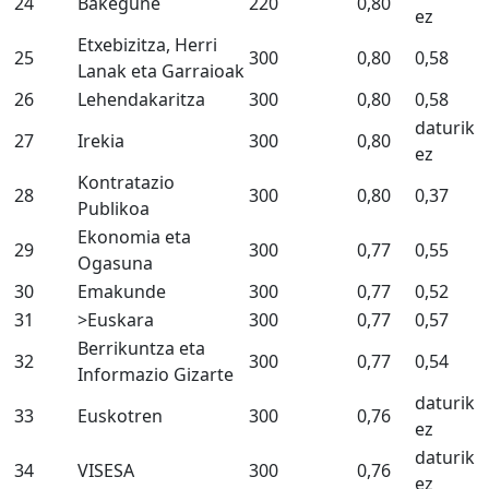
24
Bakegune
220
0,80
ez
Etxebizitza, Herri
25
300
0,80
0,58
Lanak eta Garraioak
26
Lehendakaritza
300
0,80
0,58
daturik
27
Irekia
300
0,80
ez
Kontratazio
28
300
0,80
0,37
Publikoa
Ekonomia eta
29
300
0,77
0,55
Ogasuna
30
Emakunde
300
0,77
0,52
31
>Euskara
300
0,77
0,57
Berrikuntza eta
32
300
0,77
0,54
Informazio Gizarte
daturik
33
Euskotren
300
0,76
ez
daturik
34
VISESA
300
0,76
ez