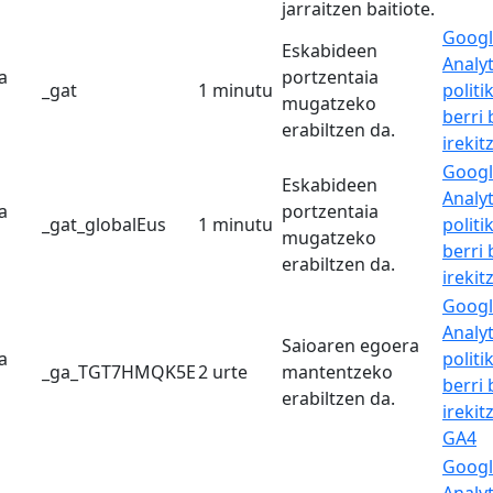
jarraitzen baitiote.
Googl
Eskabideen
Analyt
a
portzentaia
_gat
1 minutu
politi
mugatzeko
berri
erabiltzen da.
irekit
Googl
Eskabideen
Analyt
a
portzentaia
_gat_globalEus
1 minutu
politi
mugatzeko
berri
erabiltzen da.
irekit
Googl
Analyt
Saioaren egoera
a
politi
_ga_TGT7HMQK5E
2 urte
mantentzeko
berri
erabiltzen da.
irekit
GA4
Googl