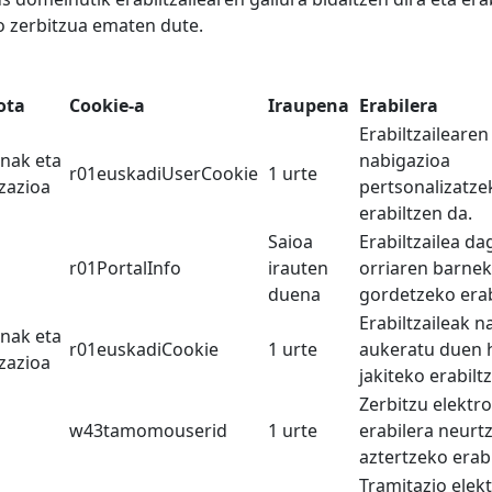
o zerbitzua ematen dute.
ota
Cookie-a
Iraupena
Erabilera
Erabiltzailearen
nak eta
nabigazioa
r01euskadiUserCookie
1 urte
zazioa
pertsonalizatze
erabiltzen da.
Saioa
Erabiltzailea d
r01PortalInfo
irauten
orriaren barnek
duena
gordetzeko erab
Erabiltzaileak 
nak eta
r01euskadiCookie
1 urte
aukeratu duen 
zazioa
jakiteko erabilt
Zerbitzu elektr
w43tamomouserid
1 urte
erabilera neurt
aztertzeko erabi
Tramitazio elek