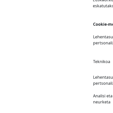
eskatutak
Cookie-m
Lehentasu
pertsonali
Teknikoa
Lehentasu
pertsonali
Analisi eta
neurketa