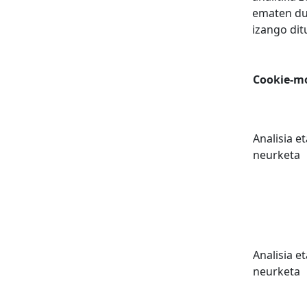
ematen due
izango dit
Cookie-m
Analisia et
neurketa
Analisia et
neurketa