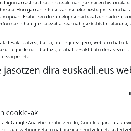
 dugun arrastoa dira cookie-ak, nabigazioaren historiala e
ezala. Hori garrantzitsua izan daiteke beste pertsona batz
e ekipoan. Erabiltzen duzun ekipoa partekatzen baduzu, k
nformazio hau guztia ezabatzea: nabigazio-historialarena
ak desaktibatzea,
baina, hori eginez gero, web orri batzuk 
tutasuna gorde nahi baduzu, erabat desaktibatu dezakezu co
en ezarpenetan.
e jasotzen dira euskadi.eus 
I
n cookie-ak
s-ek Google Analytics erabiltzen du, Googlek garatutako 
zerbitzua, webguneetako nabigazioa neurtzeko eta aztertz