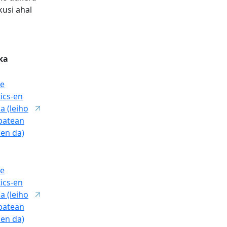
usi ahal
ika
e
ics-en
ka (leiho
 batean
zen da)
e
ics-en
ka (leiho
 batean
zen da)