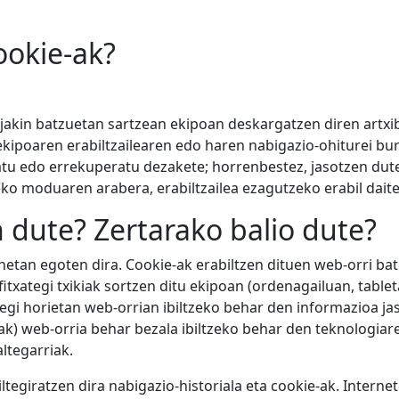
ookie-ak?
jakin batzuetan sartzean ekipoan deskargatzen diren artxi
kipoaren erabiltzailearen edo haren nabigazio-ohiturei bu
ratu edo errekuperatu dezakete; horrenbestez, jasotzen du
eko moduaren arabera, erabiltzailea ezagutzeko erabil dait
n dute? Zertarako balio dute?
netan egoten dira.
Cookie-ak erabiltzen dituen web-orri bat
fitxategi txikiak sortzen ditu ekipoan (ordenagailuan, tablet
ategi horietan web-orrian ibiltzeko behar den informazioa ja
ak) web-orria behar bezala ibiltzeko behar den teknologiare
altegarriak.
ltegiratzen dira nabigazio-historiala eta cookie-ak.
Internet