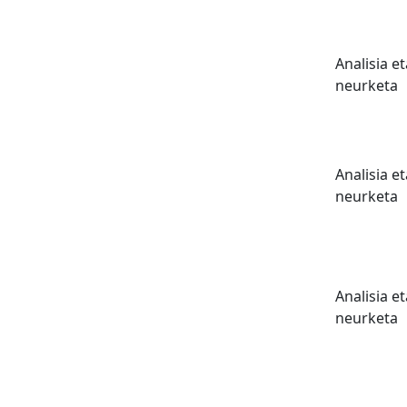
Analisia et
neurketa
Analisia et
neurketa
Analisia et
neurketa