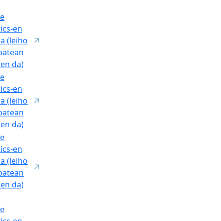
e
ics-en
ka (leiho
 batean
zen da)
e
ics-en
ka (leiho
 batean
zen da)
e
ics-en
ka (leiho
 batean
zen da)
e