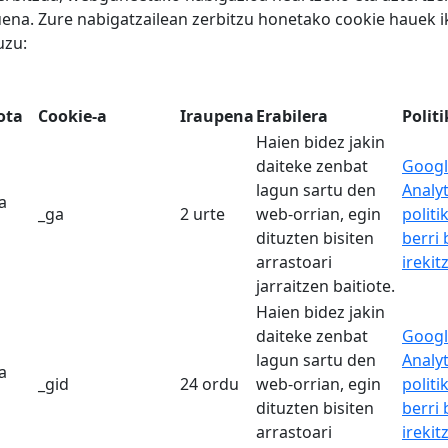
na. Zure nabigatzailean zerbitzu honetako cookie hauek ik
uzu:
ota
Cookie-a
Iraupena
Erabilera
Polit
Haien bidez jakin
daiteke zenbat
Googl
lagun sartu den
Analyt
a
_ga
2 urte
web-orrian, egin
politi
dituzten bisiten
berri
arrastoari
irekit
jarraitzen baitiote.
Haien bidez jakin
daiteke zenbat
Googl
lagun sartu den
Analyt
a
_gid
24 ordu
web-orrian, egin
politi
dituzten bisiten
berri
arrastoari
irekit