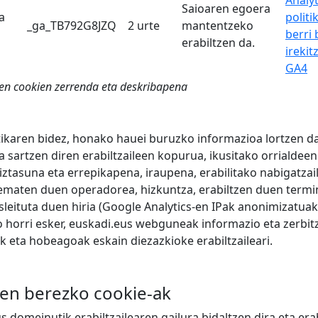
Analyt
Saioaren egoera
a
politi
_ga_TB792G8JZQ
2 urte
mantentzeko
berri
erabiltzen da.
irekit
GA4
en cookien zerrenda eta deskribapena
ikaren bidez, honako hauei buruzko informazioa lortzen da
sartzen diren erabiltzaileen kopurua, ikusitako orrialdee
iztasuna eta errepikapena, iraupena, erabilitako nabigatzai
ematen duen operadorea, hizkuntza, erabiltzen duen termi
sleituta duen hiria (Google Analytics-en IPak anonimizatuak
 horri esker, euskadi.eus webguneak informazio eta zerbit
 eta hobeagoak eskain diezazkioke erabiltzaileari.
ren berezko cookie-ak
s domeinutik erabiltzailearen gailura bidaltzen dira eta erab