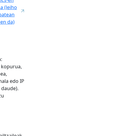
ics-en
ka (leiho
 batean
zen da)
:
n kopurua,
lea,
nala edo IP
 daude).
zu
iltzaileak