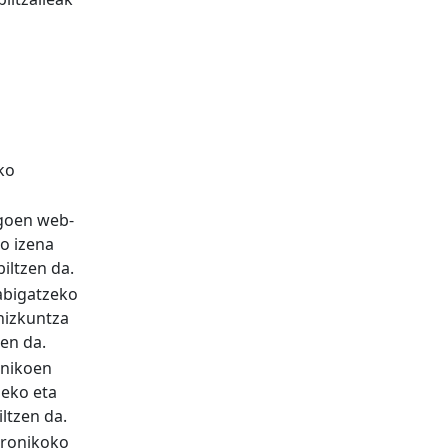
ko
agoen web-
o izena
iltzen da.
nabigatzeko
hizkuntza
zen da.
onikoen
zeko eta
ltzen da.
tronikoko