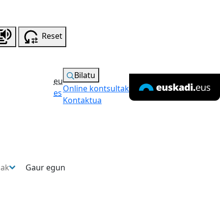
Reset
Bilatu
eu
Online kontsultak
es
Kontaktua
sak
Gaur egun