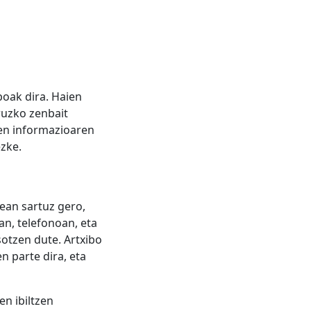
boak dira. Haien
ruzko zenbait
ten informazioaren
ezke.
ean sartuz gero,
an, telefonoan, eta
sotzen dute. Artxibo
n parte dira, eta
en ibiltzen