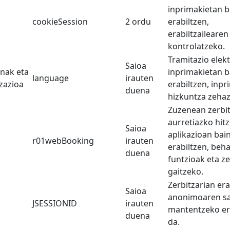
inprimakietan b
cookieSession
2 ordu
erabiltzen,
erabiltzailearen
kontrolatzeko.
Tramitazio elek
Saioa
nak eta
inprimakietan b
language
irauten
zazioa
erabiltzen, inp
duena
hizkuntza zehaz
Zuzenean zerbi
aurretiazko hit
Saioa
aplikazioan bai
r01webBooking
irauten
erabiltzen, beh
duena
funtzioak eta z
gaitzeko.
Zerbitzarian era
Saioa
anonimoaren sa
JSESSIONID
irauten
mantentzeko er
duena
da.