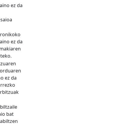
aino ez da
 saioa
tronikoko
aino ez da
rimakiaren
teko.
tzuaren
zorduaren
no ez da
arrezko
erbitzuak
biltzaile
io bat
abiltzen