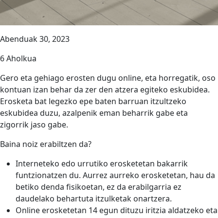
Abenduak 30, 2023
6 Aholkua
Gero eta gehiago erosten dugu online, eta horregatik, oso
kontuan izan behar da zer den atzera egiteko eskubidea.
Erosketa bat legezko epe baten barruan itzultzeko
eskubidea duzu, azalpenik eman beharrik gabe eta
zigorrik jaso gabe.
Baina noiz erabiltzen da?
Interneteko edo urrutiko erosketetan bakarrik
funtzionatzen du. Aurrez aurreko erosketetan, hau da
betiko denda fisikoetan, ez da erabilgarria ez
daudelako behartuta itzulketak onartzera.
Online erosketetan 14 egun dituzu iritzia aldatzeko eta