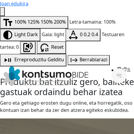
Joan edukira
100%
125%
150%
200%
Letra-tamaina: 100%
Light
Dark
Gaia: light
0
0.2
0.4
Testuaren
tartea: 0
Reset
Erreproduzitu
Gelditu
Berrabiarazi
Produktu bat itzuliz gero, baliteke
gastuak ordaindu behar izatea
Gero eta gehiago erosten dugu online, eta horregatik, oso
kontuan izan behar da zer den atzera egiteko eskubidea.