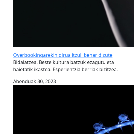
Overbookingarekin dirua itzuli behar dizute
Bidaiatzea. Beste kultura batzuk ezagutu eta
haietatik ikastea. Esperientzia berriak bizitzea.
Abenduak 30, 2023