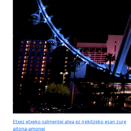
Etxez etxeko salmentei atea ez irekitzeko esan zure
aitona-amonei