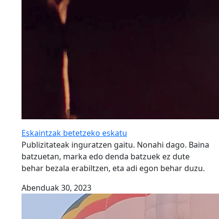
Eskaintzak betetzeko eskatu
Publizitateak inguratzen gaitu. Nonahi dago. Baina
batzuetan, marka edo denda batzuek ez dute
behar bezala erabiltzen, eta adi egon behar duzu.
Abenduak 30, 2023