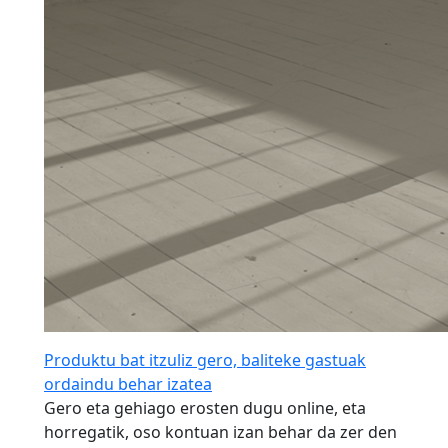
Produktu bat itzuliz gero, baliteke gastuak
ordaindu behar izatea
Gero eta gehiago erosten dugu online, eta
horregatik, oso kontuan izan behar da zer den