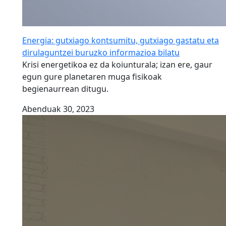
Energia: gutxiago kontsumitu, gutxiago gastatu eta
dirulaguntzei buruzko informazioa bilatu
Krisi energetikoa ez da koiunturala; izan ere, gaur
egun gure planetaren muga fisikoak
begienaurrean ditugu.
Abenduak 30, 2023