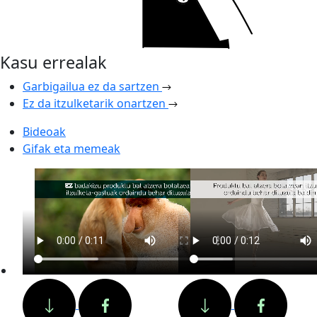
Kasu errealak
Garbigailua ez da sartzen
Ez da itzulketarik onartzen
Bideoak
Gifak eta memeak