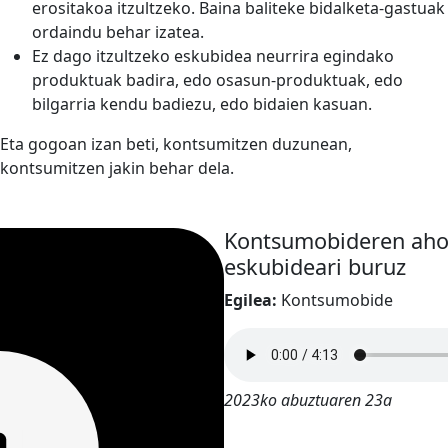
erositakoa itzultzeko. Baina baliteke bidalketa-gastuak
ordaindu behar izatea.
Ez dago itzultzeko eskubidea neurrira egindako
produktuak badira, edo osasun-produktuak, edo
bilgarria kendu badiezu, edo bidaien kasuan.
Eta gogoan izan beti, kontsumitzen duzunean,
kontsumitzen jakin behar dela.
Kontsumobideren ahol
eskubideari buruz
Egilea:
Kontsumobide
2023ko abuztuaren 23a