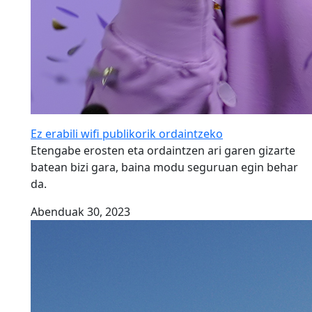
Ez erabili wifi publikorik ordaintzeko
Etengabe erosten eta ordaintzen ari garen gizarte
batean bizi gara, baina modu seguruan egin behar
da.
Abenduak 30, 2023