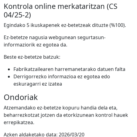
Kontrola online merkataritzan (CS
04/25-2)
Egindako 5 ikuskapenek ez-betetzeak dituzte (%100).
Ez-betetze nagusia webgunean segurtasun-
informaziorik ez egotea da.
Beste ez-betetze batzuk:
Fabrikatzailearen harremanetarako datuen falta
Derrigorrezko informazioa ez egotea edo
eskuragarri ez izatea
Ondoriak
Atzemandako ez-betetze kopuru handia dela eta,
beharrezkotzat jotzen da etorkizunean kontrol hauek
errepikatzea.
Azken aldaketako data:
2026/03/20