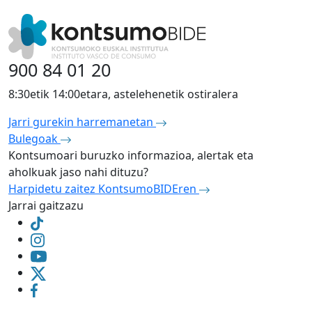
900 84 01 20
8:30etik 14:00etara, astelehenetik ostiralera
Jarri gurekin harremanetan
Bulegoak
Kontsumoari buruzko informazioa, alertak eta
aholkuak jaso nahi dituzu?
Harpidetu zaitez KontsumoBIDEren
Jarrai gaitzazu