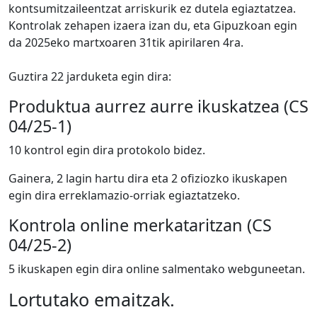
kontsumitzaileentzat arriskurik ez dutela egiaztatzea.
Kontrolak zehapen izaera izan du, eta Gipuzkoan egin
da 2025eko martxoaren 31tik apirilaren 4ra.
Guztira 22 jarduketa egin dira:
Produktua aurrez aurre ikuskatzea (CS
04/25-1)
10 kontrol egin dira protokolo bidez.
Gainera, 2 lagin hartu dira eta 2 ofiziozko ikuskapen
egin dira erreklamazio-orriak egiaztatzeko.
Kontrola online merkataritzan (CS
04/25-2)
5 ikuskapen egin dira online salmentako webguneetan.
Lortutako emaitzak.