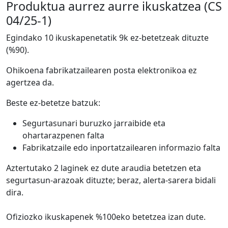
Produktua aurrez aurre ikuskatzea (CS
04/25-1)
Egindako 10 ikuskapenetatik 9k ez-betetzeak dituzte
(%90).
Ohikoena fabrikatzailearen posta elektronikoa ez
agertzea da.
Beste ez-betetze batzuk:
Segurtasunari buruzko jarraibide eta
ohartarazpenen falta
Fabrikatzaile edo inportatzailearen informazio falta
Aztertutako 2 laginek ez dute araudia betetzen eta
segurtasun-arazoak dituzte; beraz, alerta-sarera bidali
dira.
Ofiziozko ikuskapenek %100eko betetzea izan dute.