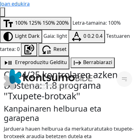
Joan edukira
100%
125%
150%
200%
Letra-tamaina: 100%
Light
Dark
Gaia: light
0
0.2
0.4
Testuaren
tartea: 0
Reset
Erreproduzitu
Gelditu
Berrabiarazi
CS 04/25 kontrolaren azken
txostena: 1.8 programa
''Txupete-brotxak''
Kanpainaren helburua eta
garapena
Jarduera hauen helburua da merkaturatutako txupete-
brotxeek araudia betetzen dutela eta