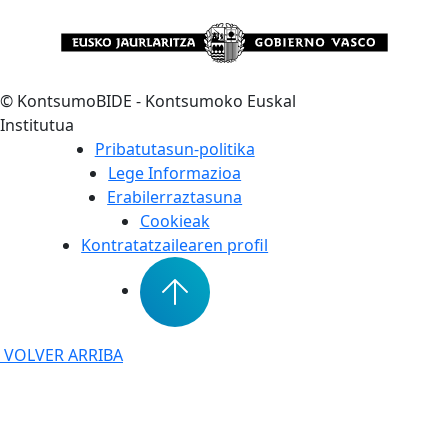
©
KontsumoBIDE - Kontsumoko Euskal
Institutua
Pribatutasun-politika
Lege Informazioa
Erabilerraztasuna
Cookieak
Kontratatzailearen profil
VOLVER ARRIBA