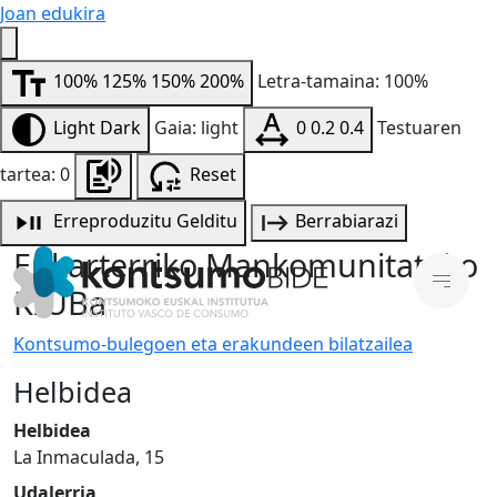
Joan edukira
100%
125%
150%
200%
Letra-tamaina: 100%
Light
Dark
Gaia: light
0
0.2
0.4
Testuaren
tartea: 0
Reset
Erreproduzitu
Gelditu
Berrabiarazi
Enkarterriko Mankomunitateko
KIUBa
Kontsumo-bulegoen eta erakundeen bilatzailea
Helbidea
Helbidea
La Inmaculada, 15
Udalerria