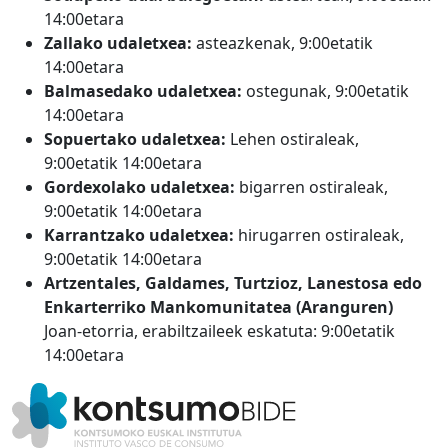
14:00etara
Zallako udaletxea:
asteazkenak, 9:00etatik
14:00etara
Balmasedako udaletxea:
ostegunak, 9:00etatik
14:00etara
Sopuertako udaletxea:
Lehen ostiraleak,
9:00etatik 14:00etara
Gordexolako udaletxea:
bigarren ostiraleak,
9:00etatik 14:00etara
Karrantzako udaletxea:
hirugarren ostiraleak,
9:00etatik 14:00etara
Artzentales, Galdames, Turtzioz, Lanestosa edo
Enkarterriko Mankomunitatea (Aranguren)
Joan-etorria, erabiltzaileek eskatuta: 9:00etatik
14:00etara