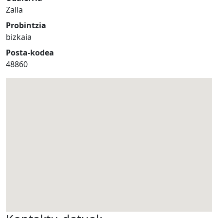
Zalla
Probintzia
bizkaia
Posta-kodea
48860