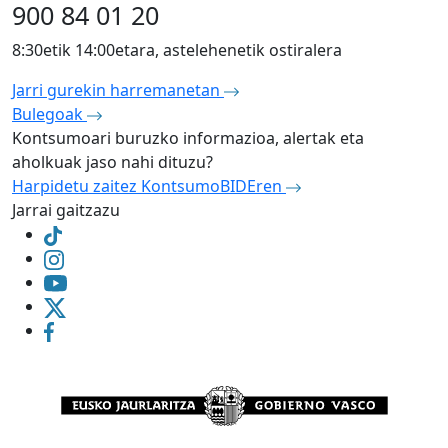
900 84 01 20
8:30etik 14:00etara, astelehenetik ostiralera
Jarri gurekin harremanetan
Bulegoak
Kontsumoari buruzko informazioa, alertak eta
aholkuak jaso nahi dituzu?
Harpidetu zaitez KontsumoBIDEren
Jarrai gaitzazu