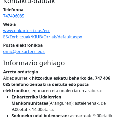
Kontaktu-datuak
Telefonoa
747406085
Web-a
www.enkarterri.eus/eu-
ES/Zerbitzuak/KIUB/Orriak/default.aspx
Posta elektronikoa
omic@enkarterri.eus
Informazio gehiago
Arreta ordutegia
Aldez aurretik
hitzordua eskatu beharko da, 747 406
085 telefono-zenbakira deituta edo posta
elektronikoz
, egunaren eta udalerriaren arabera:
Enkarterriko Udalerrien
Mankomunitatea
(Aranguren): astelehenak, de
9:00etatik 14:00etara.
Sodupeko udal bulegoetan:
astearteak, 9:00etatik