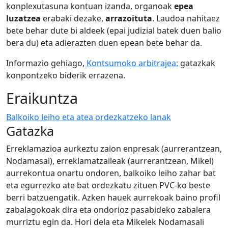
konplexutasuna kontuan izanda, organoak
epea
luzatzea
erabaki dezake,
arrazoituta
. Laudoa nahitaez
bete behar dute bi aldeek (epai judizial batek duen balio
bera du) eta adierazten duen epean bete behar da.
Informazio gehiago,
Kontsumoko arbitrajea:
gatazkak
konpontzeko biderik errazena.
Eraikuntza
Balkoiko leiho eta atea ordezkatzeko lanak
Gatazka
Erreklamazioa aurkeztu zaion enpresak (aurrerantzean,
Nodamasal), erreklamatzaileak (aurrerantzean, Mikel)
aurrekontua onartu ondoren, balkoiko leiho zahar bat
eta egurrezko ate bat ordezkatu zituen PVC-ko beste
berri batzuengatik. Azken hauek aurrekoak baino profil
zabalagokoak dira eta ondorioz pasabideko zabalera
murriztu egin da. Hori dela eta Mikelek Nodamasali