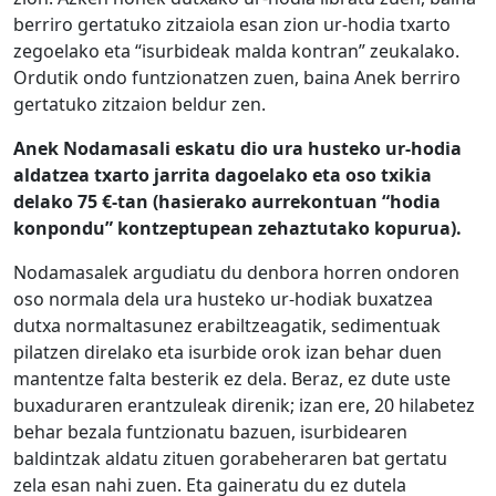
berriro gertatuko zitzaiola esan zion ur-hodia txarto
zegoelako eta “isurbideak malda kontran” zeukalako.
Ordutik ondo funtzionatzen zuen, baina Anek berriro
gertatuko zitzaion beldur zen.
Anek Nodamasali eskatu dio ura husteko ur-hodia
aldatzea txarto jarrita dagoelako eta oso txikia
delako 75 €-tan (hasierako aurrekontuan “hodia
konpondu” kontzeptupean zehaztutako kopurua).
Nodamasalek argudiatu du denbora horren ondoren
oso normala dela ura husteko ur-hodiak buxatzea
dutxa normaltasunez erabiltzeagatik, sedimentuak
pilatzen direlako eta isurbide orok izan behar duen
mantentze falta besterik ez dela. Beraz, ez dute uste
buxaduraren erantzuleak direnik; izan ere, 20 hilabetez
behar bezala funtzionatu bazuen, isurbidearen
baldintzak aldatu zituen gorabeheraren bat gertatu
zela esan nahi zuen. Eta gaineratu du ez dutela