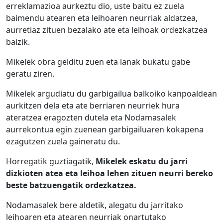
erreklamazioa aurkeztu dio, uste baitu ez zuela
baimendu atearen eta leihoaren neurriak aldatzea,
aurretiaz zituen bezalako ate eta leihoak ordezkatzea
baizik.
Mikelek obra gelditu zuen eta lanak bukatu gabe
geratu ziren.
Mikelek argudiatu du garbigailua balkoiko kanpoaldean
aurkitzen dela eta ate berriaren neurriek hura
ateratzea eragozten dutela eta Nodamasalek
aurrekontua egin zuenean garbigailuaren kokapena
ezagutzen zuela gaineratu du.
Horregatik guztiagatik,
Mikelek eskatu du jarri
dizkioten atea eta leihoa lehen zituen neurri bereko
beste batzuengatik ordezkatzea.
Nodamasalek bere aldetik, alegatu du jarritako
leihoaren eta atearen neurriak onartutako