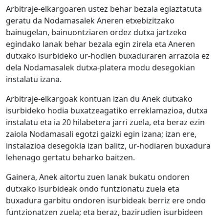
Arbitraje-elkargoaren ustez behar bezala egiaztatuta
geratu da Nodamasalek Aneren etxebizitzako
bainugelan, bainuontziaren ordez dutxa jartzeko
egindako lanak behar bezala egin zirela eta Aneren
dutxako isurbideko ur-hodien buxaduraren arrazoia ez
dela Nodamasalek dutxa-platera modu desegokian
instalatu izana.
Arbitraje-elkargoak kontuan izan du Anek dutxako
isurbideko hodia buxatzeagatiko erreklamazioa, dutxa
instalatu eta ia 20 hilabetera jarri zuela, eta beraz ezin
zaiola Nodamasali egotzi gaizki egin izana; izan ere,
instalazioa desegokia izan balitz, ur-hodiaren buxadura
lehenago gertatu beharko baitzen.
Gainera, Anek aitortu zuen lanak bukatu ondoren
dutxako isurbideak ondo funtzionatu zuela eta
buxadura garbitu ondoren isurbideak berriz ere ondo
funtzionatzen zuela; eta beraz, bazirudien isurbideen