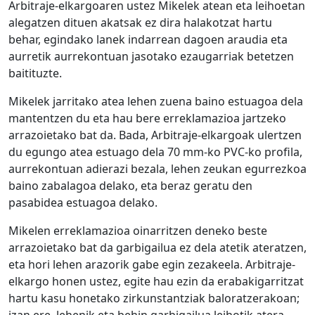
Arbitraje-elkargoaren ustez Mikelek atean eta leihoetan
alegatzen dituen akatsak ez dira halakotzat hartu
behar, egindako lanek indarrean dagoen araudia eta
aurretik aurrekontuan jasotako ezaugarriak betetzen
baitituzte.
Mikelek jarritako atea lehen zuena baino estuagoa dela
mantentzen du eta hau bere erreklamazioa jartzeko
arrazoietako bat da. Bada, Arbitraje-elkargoak ulertzen
du egungo atea estuago dela 70 mm-ko PVC-ko profila,
aurrekontuan adierazi bezala, lehen zeukan egurrezkoa
baino zabalagoa delako, eta beraz geratu den
pasabidea estuagoa delako.
Mikelen erreklamazioa oinarritzen deneko beste
arrazoietako bat da garbigailua ez dela atetik ateratzen,
eta hori lehen arazorik gabe egin zezakeela. Arbitraje-
elkargo honen ustez, egite hau ezin da erabakigarritzat
hartu kasu honetako zirkunstantziak baloratzerakoan;