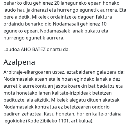
beharko ditu gehienez 20 laneguneko epean honako
laudo hau jakinarazi eta hurrengo egunetik aurrera. Eta
bere aldetik, Mikelek ordaintzeke dagoen faktura
ordaindu beharko dio Nodamasali gehienez 10
eguneko epean, Nodamasalek lanak bukatu eta
hurrengo egunetik aurrera.
Laudoa AHO BATEZ onartu da.
Azalpena
Arbitraje-elkargoaren ustez, eztabaidaren gaia zera da:
Nodamasalek atean eta leihoan egindako lanak aldez
aurretik aurrekontuan jasotakoarekin bat badatoz eta
mota honetako lanen kalitate-irizpideak betetzen
badituzte; ala aitzitik, Mikelek alegatu dituen akatsak
Nodamasalek kontratua ez betetzearen ondorio
badiren zehaztea. Kasu honetan, horien kalte-ordaina
legokioke (Kode Zibileko 1101. artikulua).