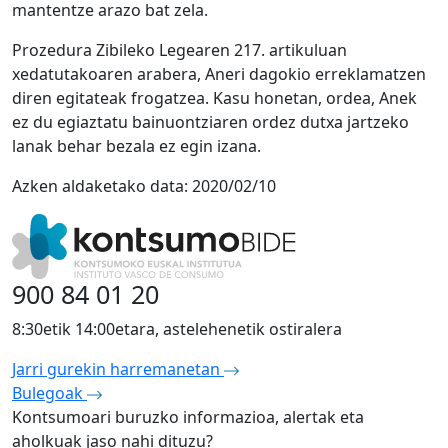
mantentze arazo bat zela.
Prozedura Zibileko Legearen 217. artikuluan
xedatutakoaren arabera, Aneri dagokio erreklamatzen
diren egitateak frogatzea. Kasu honetan, ordea, Anek
ez du egiaztatu bainuontziaren ordez dutxa jartzeko
lanak behar bezala ez egin izana.
Azken aldaketako data:
2020/02/10
900 84 01 20
8:30etik 14:00etara, astelehenetik ostiralera
Jarri gurekin harremanetan
Bulegoak
Kontsumoari buruzko informazioa, alertak eta
aholkuak jaso nahi dituzu?