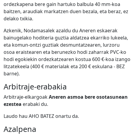
ordezkapena bere gain hartuko balbula 40 mm-koa
baitzen, araudiak markatzen duen bezala, eta beraz, ez
delako txikia.
Azkenik, Nodamasalek azaldu du Aneren eskaerak
bainugelako hoditeria guztia aldatzea ekarriko lukeela,
eta komun-ontzi guztiak desmuntatzearen, lurzoru
osoa eraistearen eta berunezko hodi zaharrak PVC-ko
hodi egokiekin ordezkatzearen kostua 600 €-koa izango
litzatekeela (400 € materialak eta 200 € eskulana - BEZ
barne).
Arbitraje-erabakia
Arbitraje-elkargoak
Aneren asmoa bere osotasunean
ezestea
erabaki du.
Laudo hau AHO BATEZ onartu da.
Azalpena