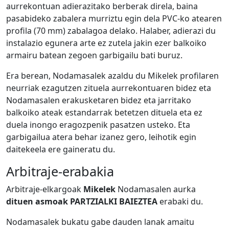
aurrekontuan adierazitako berberak direla, baina
pasabideko zabalera murriztu egin dela PVC-ko atearen
profila (70 mm) zabalagoa delako. Halaber, adierazi du
instalazio egunera arte ez zutela jakin ezer balkoiko
armairu batean zegoen garbigailu bati buruz.
Era berean, Nodamasalek azaldu du Mikelek profilaren
neurriak ezagutzen zituela aurrekontuaren bidez eta
Nodamasalen erakusketaren bidez eta jarritako
balkoiko ateak estandarrak betetzen dituela eta ez
duela inongo eragozpenik pasatzen usteko. Eta
garbigailua atera behar izanez gero, leihotik egin
daitekeela ere gaineratu du.
Arbitraje-erabakia
Arbitraje-elkargoak
Mikelek
Nodamasalen aurka
dituen
asmoak PARTZIALKI BAIEZTEA
erabaki du.
Nodamasalek bukatu gabe dauden lanak amaitu