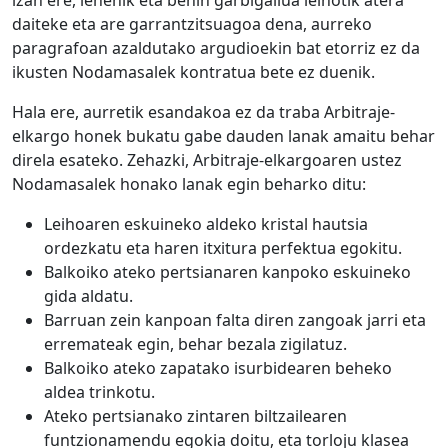
izan ere, lehenik eta behin garbigailua leihotik atera
daiteke eta are garrantzitsuagoa dena, aurreko
paragrafoan azaldutako argudioekin bat etorriz ez da
ikusten Nodamasalek kontratua bete ez duenik.
Hala ere, aurretik esandakoa ez da traba Arbitraje-
elkargo honek bukatu gabe dauden lanak amaitu behar
direla esateko. Zehazki, Arbitraje-elkargoaren ustez
Nodamasalek honako lanak egin beharko ditu:
Leihoaren eskuineko aldeko kristal hautsia
ordezkatu eta haren itxitura perfektua egokitu.
Balkoiko ateko pertsianaren kanpoko eskuineko
gida aldatu.
Barruan zein kanpoan falta diren zangoak jarri eta
erremateak egin, behar bezala zigilatuz.
Balkoiko ateko zapatako isurbidearen beheko
aldea trinkotu.
Ateko pertsianako zintaren biltzailearen
funtzionamendu egokia doitu, eta torloju klasea