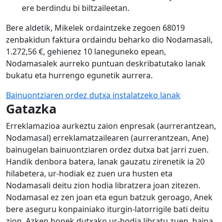
ere berdindu bi biltzaileetan.
Bere aldetik, Mikelek ordaintzeke zegoen 68019
zenbakidun faktura ordaindu beharko dio Nodamasali,
1.272,56 €, gehienez 10 laneguneko epean,
Nodamasalek aurreko puntuan deskribatutako lanak
bukatu eta hurrengo egunetik aurrera.
Bainuontziaren ordez dutxa instalatzeko lanak
Gatazka
Erreklamazioa aurkeztu zaion enpresak (aurrerantzean,
Nodamasal) erreklamatzailearen (aurrerantzean, Ane)
bainugelan bainuontziaren ordez dutxa bat jarri zuen.
Handik denbora batera, lanak gauzatu zirenetik ia 20
hilabetera, ur-hodiak ez zuen ura husten eta
Nodamasali deitu zion hodia libratzera joan zitezen.
Nodamasal ez zen joan eta egun batzuk geroago, Anek
bere aseguru konpainiako iturgin-latorrigile bati deitu
zion. Azken honek dutxako ur-hodia libratu zuen, baina