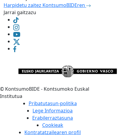
Harpidetu zaitez KontsumoBIDEren
Jarrai gaitzazu
©
KontsumoBIDE - Kontsumoko Euskal
Institutua
Pribatutasun-politika
Lege Informazioa
Erabilerraztasuna
Cookieak
Kontratatzailearen profil