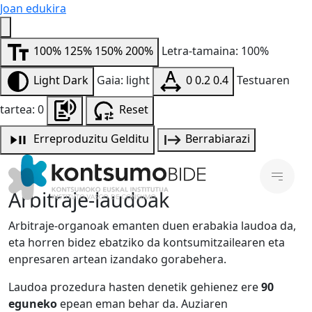
Joan edukira
100%
125%
150%
200%
Letra-tamaina: 100%
Light
Dark
Gaia: light
0
0.2
0.4
Testuaren
tartea: 0
Reset
Erreproduzitu
Gelditu
Berrabiarazi
Arbitraje-laudoak
Arbitraje-organoak emanten duen erabakia laudoa da,
eta horren bidez ebatziko da kontsumitzailearen eta
enpresaren artean izandako gorabehera.
Laudoa prozedura hasten denetik gehienez ere
90
eguneko
epean eman behar da. Auziaren