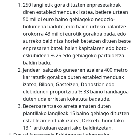
250 langiletik gora dituzten enpresetakoak
diren establezimenduak izatea, betiere urtean
50 milioi euro baino gehiagoko negozio-
bolumena badute, edo haien urteko balantze
orokorra 43 milioi eurotik gorakoa bada, edo
aurreko baldintza horiek betetzen dituen beste
enpresaren batek haien kapitalaren edo boto-
eskubideen % 25 edo gehiagoko partaidetza
baldin badu.
Jendeari saltzeko gunearen azalera 400 metro
karratutik gorakoa duten establezimenduak
izatea, Bilbon, Gasteizen, Donostian edo
elebidunen proportzioa % 33 baino handiagoa
duten udalerrietan kokatuta badaude.
Bezeroarentzako arreta ematen duten
plantillako langileak 15 baino gehiago dituzten
establezimenduak izatea, Dekretu honetako
13.1 artikuluan ezarritako baldintzetan.