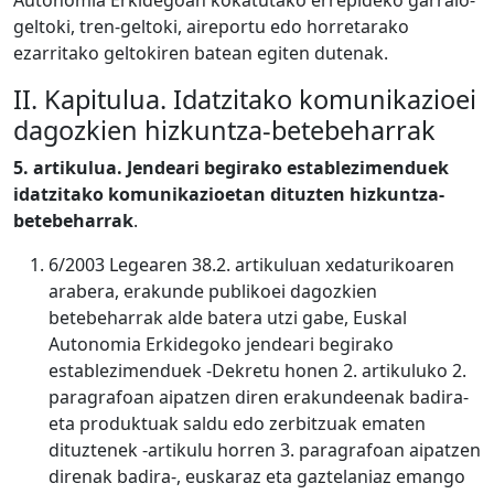
Autonomia Erkidegoan kokatutako errepideko garraio-
geltoki, tren-geltoki, aireportu edo horretarako
ezarritako geltokiren batean egiten dutenak.
II. Kapitulua. Idatzitako komunikazioei
dagozkien hizkuntza-betebeharrak
5. artikulua.
Jendeari begirako establezimenduek
idatzitako komunikazioetan dituzten hizkuntza-
betebeharrak
.
6/2003 Legearen 38.2. artikuluan xedaturikoaren
arabera, erakunde publikoei dagozkien
betebeharrak alde batera utzi gabe, Euskal
Autonomia Erkidegoko jendeari begirako
establezimenduek -Dekretu honen 2. artikuluko 2.
paragrafoan aipatzen diren erakundeenak badira-
eta produktuak saldu edo zerbitzuak ematen
dituztenek -artikulu horren 3. paragrafoan aipatzen
direnak badira-, euskaraz eta gaztelaniaz emango