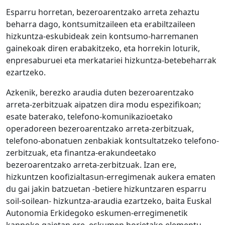
Esparru horretan, bezeroarentzako arreta zehaztu
beharra dago, kontsumitzaileen eta erabiltzaileen
hizkuntza-eskubideak zein kontsumo-harremanen
gainekoak diren erabakitzeko, eta horrekin loturik,
enpresaburuei eta merkatariei hizkuntza-betebeharrak
ezartzeko.
Azkenik, berezko araudia duten bezeroarentzako
arreta-zerbitzuak aipatzen dira modu espezifikoan;
esate baterako, telefono-komunikazioetako
operadoreen bezeroarentzako arreta-zerbitzuak,
telefono-abonatuen zenbakiak kontsultatzeko telefono-
zerbitzuak, eta finantza-erakundeetako
bezeroarentzako arreta-zerbitzuak. Izan ere,
hizkuntzen koofizialtasun-erregimenak aukera ematen
du gai jakin batzuetan -betiere hizkuntzaren esparru
soil-soilean- hizkuntza-araudia ezartzeko, baita Euskal
Autonomia Erkidegoko eskumen-erregimenetik