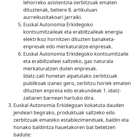
lehorreko asistentzia-zerbitzuak ematen
dituztenak, betiere 8. artikuluan
aurreikusitakoari jarraiki.
Euskal Autonomia Erkidegoko
kontsumitzaileak eta erabiltzaileak energia
elektrikoz hornitzen dituzten banaketa-
enpresak edo merkaturatze-enpresak.
Euskal Autonomia Erkidegoko kontsumitzaile
eta erabiltzaileei saltzeko, gas naturala
merkaturatzen duten enpresak.
Idatz-zati honetan aipatutako zerbitzuak
publikoak izanez gero, zerbitzu horiek ematen
dituzten enpresa edo erakundeak 1. idatz-
zatiaren barnean hartuko dira.
Euskal Autonomia Erkidegoan kokatuta dauden
jendeari begirako, produktuak saltzeko edo
zerbitzuak emateko establezimenduek, baldin eta
honako baldintza hauetakoren bat betetzen
badute: