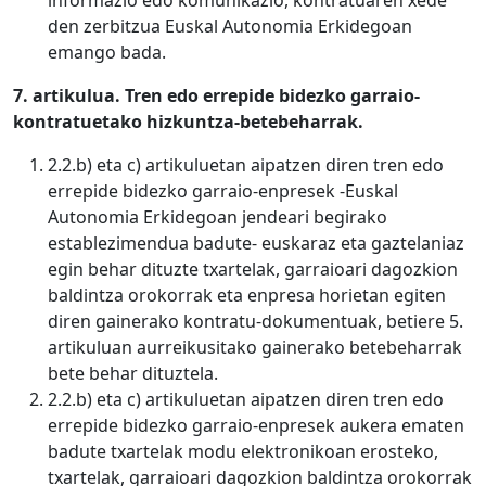
informazio edo komunikazio, kontratuaren xede
den zerbitzua Euskal Autonomia Erkidegoan
emango bada.
7. artikulua.
Tren edo errepide bidezko garraio-
kontratuetako hizkuntza-betebeharrak.
2.2.b) eta c) artikuluetan aipatzen diren tren edo
errepide bidezko garraio-enpresek -Euskal
Autonomia Erkidegoan jendeari begirako
establezimendua badute- euskaraz eta gaztelaniaz
egin behar dituzte txartelak, garraioari dagozkion
baldintza orokorrak eta enpresa horietan egiten
diren gainerako kontratu-dokumentuak, betiere 5.
artikuluan aurreikusitako gainerako betebeharrak
bete behar dituztela.
2.2.b) eta c) artikuluetan aipatzen diren tren edo
errepide bidezko garraio-enpresek aukera ematen
badute txartelak modu elektronikoan erosteko,
txartelak, garraioari dagozkion baldintza orokorrak