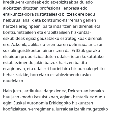
kreditu-erakundeak edo etxebizitzak saldu edo
alokatzen dituzten profesional, enpresa edo
eraikuntza-obra sustatzaileak) biltzeak ere badu
helburua: ahalik eta kontsumo-harreman gehien
hartzea eraginpean, baita indartzen ari direnak eta
kontsumitzaileen eta erabiltzaileen hizkuntza-
eskubideak egiaz gauzatzeko estrategikoak direnak
ere. Azkenik, aplikazio-eremuaren definizioa arrazoi
soziolinguistikoetan oinarritzen da, % 33tik gorako
elebidun proportzioa duten udalerrietan kokatutako
establezimendu jakin batzuk hartzen baititu
eraginpean, eta udalerri horiei hiru hiriburuak gehitu
behar zaizkie, horrelako establezimendu asko
daudelako.
Hain justu, artikuluei dagokienez, Dekretuan honako
hau jaso -modu kasuistikoan, agian- besterik ez dugu
egin: Euskal Autonomia Erkidegoko hizkuntzen
koofizialtasun-erregimena, lurraldea izanik mugatzeko