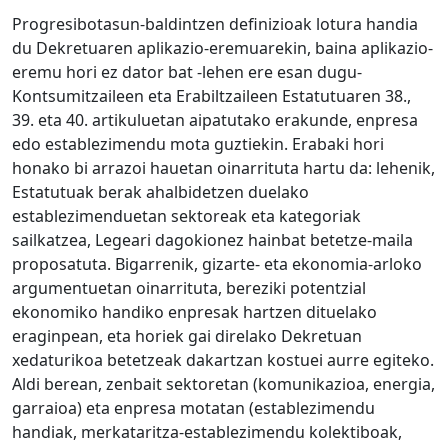
Progresibotasun-baldintzen definizioak lotura handia
du Dekretuaren aplikazio-eremuarekin, baina aplikazio-
eremu hori ez dator bat -lehen ere esan dugu-
Kontsumitzaileen eta Erabiltzaileen Estatutuaren 38.,
39. eta 40. artikuluetan aipatutako erakunde, enpresa
edo establezimendu mota guztiekin. Erabaki hori
honako bi arrazoi hauetan oinarrituta hartu da: lehenik,
Estatutuak berak ahalbidetzen duelako
establezimenduetan sektoreak eta kategoriak
sailkatzea, Legeari dagokionez hainbat betetze-maila
proposatuta. Bigarrenik, gizarte- eta ekonomia-arloko
argumentuetan oinarrituta, bereziki potentzial
ekonomiko handiko enpresak hartzen dituelako
eraginpean, eta horiek gai direlako Dekretuan
xedaturikoa betetzeak dakartzan kostuei aurre egiteko.
Aldi berean, zenbait sektoretan (komunikazioa, energia,
garraioa) eta enpresa motatan (establezimendu
handiak, merkataritza-establezimendu kolektiboak,