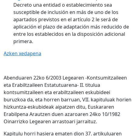
Decreto una entidad o establecimiento sea
susceptible de inclusión en más de uno de los
apartados previstos en el artículo 2 le será de
aplicación el plazo de adaptación más reducido de
entre los establecidos en la disposición adicional
primera.
Azken xedapena
Abenduaren 22ko 6/2003 Legearen -Kontsumitzaileen
eta Erabiltzaileen Estatutuarena- II. titulua
kontsumitzaileen eta erabiltzaileen eskubideei
buruzkoa da, eta horren barruan, VII. kapituluak horien
hizkuntza-eskubideak aipatzen ditu, Euskararen
Erabilpena Arautzen duen azaroaren 24ko 10/1982
Oinarrizko Legearen arrastoari jarraituz.
Kapitulu horri hasiera ematen dion 37. artikuluaren