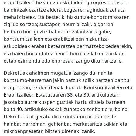
erabiltzaileen hizkuntza-eskubideen progresibotasun-
baldintzak ezartze aldera, Legearen aginduak zehatz-
mehatz betez. Eta bestetik, hizkuntza-konpromisoaren
zigilua sortzea; sustapen-neurria izaki, bigarren
helburu hori guztiz bat dator, zalantzarik gabe,
kontsumitzaileen eta erabiltzaileen hizkuntza-
eskubideak erabat betearaztea bermatzeko xedearekin,
eta haien borondatez neurri horri atxikitzen zaizkion
establezimendu edo enpresak izango ditu hartzaile.
Dekretuak ahalmen mugatua izango du, nahita,
kontsumo-harreman jakin batzuk soilik hartzen baititu
eraginpean, ez den-denak. Egia da Kontsumitzaileen eta
Erabiltzaileen Estatutuaren 38. eta 39. artikuluetan
jasotako aurreikuspen guztiak hartu dituela barnean,
baita 40. artikuluko eskakizunetako zenbait ere, baina
Dekretutik at geratu dira kontsumo-arloko beste
hainbat harreman, gehienbat merkataritza txikian eta
mikroenpresetan biltzen direnak izanik.