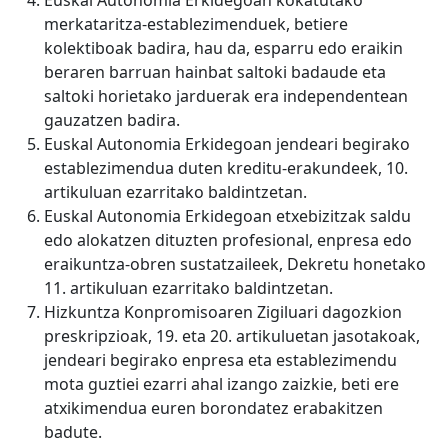
Euskal Autonomia Erkidegoan kokatutako
merkataritza-establezimenduek, betiere
kolektiboak badira, hau da, esparru edo eraikin
beraren barruan hainbat saltoki badaude eta
saltoki horietako jarduerak era independentean
gauzatzen badira.
Euskal Autonomia Erkidegoan jendeari begirako
establezimendua duten kreditu-erakundeek, 10.
artikuluan ezarritako baldintzetan.
Euskal Autonomia Erkidegoan etxebizitzak saldu
edo alokatzen dituzten profesional, enpresa edo
eraikuntza-obren sustatzaileek, Dekretu honetako
11. artikuluan ezarritako baldintzetan.
Hizkuntza Konpromisoaren Zigiluari dagozkion
preskripzioak, 19. eta 20. artikuluetan jasotakoak,
jendeari begirako enpresa eta establezimendu
mota guztiei ezarri ahal izango zaizkie, beti ere
atxikimendua euren borondatez erabakitzen
badute.