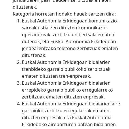
juridikoaren pean dauden zerbitzuak ematen
dituztenek.
Kategoria horretan honako hauek sartzen dira:
Euskal Autonomia Erkidegoan komunikazio-
sareak ustiatzen dituzten komunikazio-
operadoreak, zerbitzu unibertsala ematen
dutenak, eta Euskal Autonomia Erkidegoan
jendearentzako telefono-zerbitzuak ematen
dituztenak.
Euskal Autonomia Erkidegoan bidaiarien
trenbideko garraio publikoko zerbitzuak
ematen dituzten tren-enpresak.
Euskal Autonomia Erkidegoan bidaiarien
errepideko garraio publiko erregularreko
zerbitzuak ematen dituzten enpresak.
Euskal Autonomia Erkidegoan bidaiarien aire-
garraioko zerbitzu erregularrak ematen
dituzten enpresak, eta Euskal Autonomia
Erkidegoko aireporturen batean bidaiarien