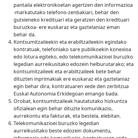
pantaila elektronikoetan agertzen den informazioa
-markatutako telefono-zenbakiari, behar den
gutxieneko kredituari eta geratzen den kredituari
buruzkoa- ere euskaraz eta gaztelaniaz eman
behar da.
Kontsumitzaileekin eta erabiltzaileekin egindako
kontratuak, telefoniako sare publikoekin konexioa
edo lotura egiteko, edo telekomunikazioei buruzko
legedian aurreikusitako edozein helburutarako; eta
kontsumitzaileek eta erabiltzaileek bete behar
dituzten inprimakiak ere euskaraz eta gaztelaniaz
egin behar dira, kontratuaren xede den zerbitzua
Euskal Autonomia Erkidegoan emango bada.
Orobat, kontsumitzaileak hautatutako hizkuntza
ofizialean egin behar dituzte komunikazio,
aurrekontu eta fakturak, eta bestela, elebitan.
Telekomunikazioei buruzko legedian
aurreikusitako beste edozein dokumentu,