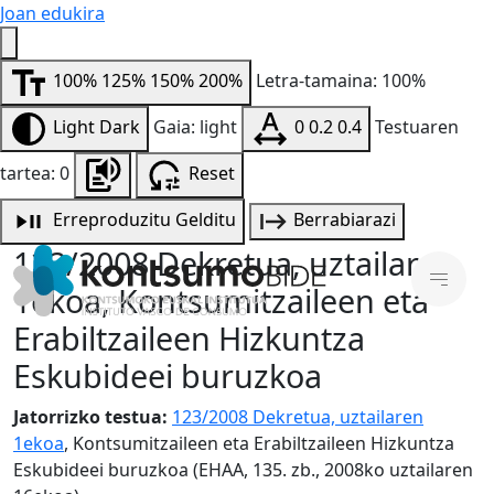
Joan edukira
100%
125%
150%
200%
Letra-tamaina: 100%
Light
Dark
Gaia: light
0
0.2
0.4
Testuaren
tartea: 0
Reset
Erreproduzitu
Gelditu
Berrabiarazi
123/2008 Dekretua, uztailaren
1ekoa, Kontsumitzaileen eta
Erabiltzaileen Hizkuntza
Eskubideei buruzkoa
Jatorrizko testua:
123/2008 Dekretua, uztailaren
1ekoa
, Kontsumitzaileen eta Erabiltzaileen Hizkuntza
Eskubideei buruzkoa (EHAA, 135. zb., 2008ko uztailaren