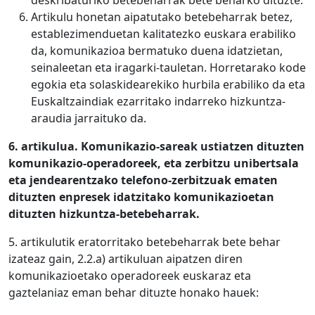
deskribaturiko betebeharrak bete beharko dituzte.
Artikulu honetan aipatutako betebeharrak betez,
establezimenduetan kalitatezko euskara erabiliko
da, komunikazioa bermatuko duena idatzietan,
seinaleetan eta iragarki-tauletan. Horretarako kode
egokia eta solaskidearekiko hurbila erabiliko da eta
Euskaltzaindiak ezarritako indarreko hizkuntza-
araudia jarraituko da.
6. artikulua.
Komunikazio-sareak ustiatzen dituzten
komunikazio-operadoreek, eta zerbitzu unibertsala
eta jendearentzako telefono-zerbitzuak ematen
dituzten enpresek idatzitako komunikazioetan
dituzten hizkuntza-betebeharrak.
5. artikulutik eratorritako betebeharrak bete behar
izateaz gain, 2.2.a) artikuluan aipatzen diren
komunikazioetako operadoreek euskaraz eta
gaztelaniaz eman behar dituzte honako hauek: