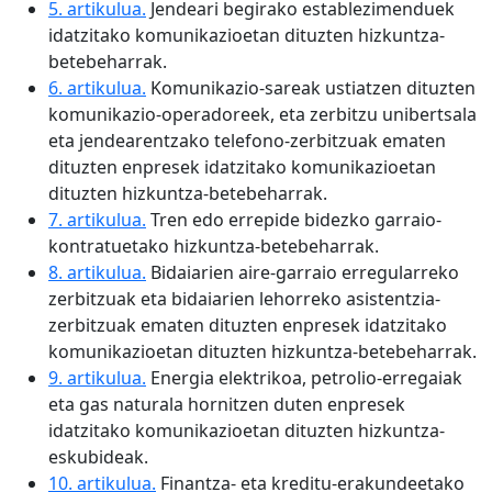
5. artikulua.
Jendeari begirako establezimenduek
idatzitako komunikazioetan dituzten hizkuntza-
betebeharrak.
6. artikulua.
Komunikazio-sareak ustiatzen dituzten
komunikazio-operadoreek, eta zerbitzu unibertsala
eta jendearentzako telefono-zerbitzuak ematen
dituzten enpresek idatzitako komunikazioetan
dituzten hizkuntza-betebeharrak.
7. artikulua.
Tren edo errepide bidezko garraio-
kontratuetako hizkuntza-betebeharrak.
8. artikulua.
Bidaiarien aire-garraio erregularreko
zerbitzuak eta bidaiarien lehorreko asistentzia-
zerbitzuak ematen dituzten enpresek idatzitako
komunikazioetan dituzten hizkuntza-betebeharrak.
9. artikulua.
Energia elektrikoa, petrolio-erregaiak
eta gas naturala hornitzen duten enpresek
idatzitako komunikazioetan dituzten hizkuntza-
eskubideak.
10. artikulua.
Finantza- eta kreditu-erakundeetako