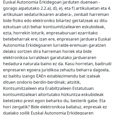
Euskal Autonomia Erkidegoan jarduten duenean -
gorago aipatutako 2.2.a), d), e), eta f) artikuluetan eta 4.
artikuluan xedaturikoaren arabera-, zenbait harreman
bide fisiko edo elektroniko bitartez gertatzeak ez ditu
ezkutuan utzi behar kontsumitzailearen eskubideak,
ezta, horrekin loturik, enpresaburuari ezarritako
betebeharrak ere; izan ere, enpresaren jarduera Euskal
Autonomia Erkidegoaren lurralde-eremuan garatzen
delako sortzen dira harreman horiek eta bide
elektronikoa lurraldean garatutako jardueraren
hedadura naturala baino ez da. Kasu horretan, badirudi
enpresaren egoera juridikoa zehaztu beharra dagoela,
ez baititu izango EAEn establezimendu bat izateak
dituen ondorio berdin-berdinak; aitzitik,
Kontsumitzaileen eta Erabiltzaileen Estatutuan
kontsumitzaileari aitortutako hizkuntza-eskubideak
betetzeko prest egon beharko du, besterik gabe. Eta
hori zergatik? Bide elektronikoa baliatuz, enpresak ez
duelako soilik Euskal Autonomia Erkidegoaren