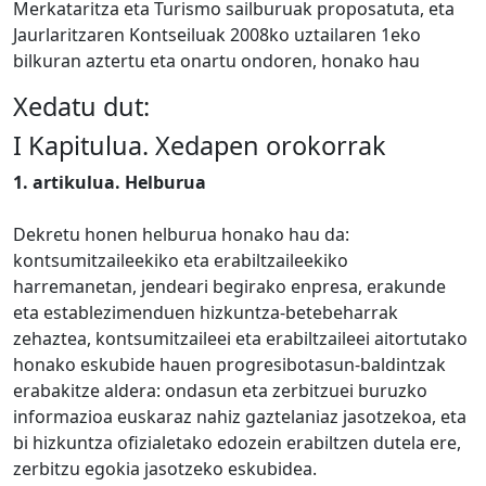
Merkataritza eta Turismo sailburuak proposatuta, eta
Jaurlaritzaren Kontseiluak 2008ko uztailaren 1eko
bilkuran aztertu eta onartu ondoren, honako hau
Xedatu dut:
I Kapitulua. Xedapen orokorrak
1. artikulua.
Helburua
Dekretu honen helburua honako hau da:
kontsumitzaileekiko eta erabiltzaileekiko
harremanetan, jendeari begirako enpresa, erakunde
eta establezimenduen hizkuntza-betebeharrak
zehaztea, kontsumitzaileei eta erabiltzaileei aitortutako
honako eskubide hauen progresibotasun-baldintzak
erabakitze aldera: ondasun eta zerbitzuei buruzko
informazioa euskaraz nahiz gaztelaniaz jasotzekoa, eta
bi hizkuntza ofizialetako edozein erabiltzen dutela ere,
zerbitzu egokia jasotzeko eskubidea.