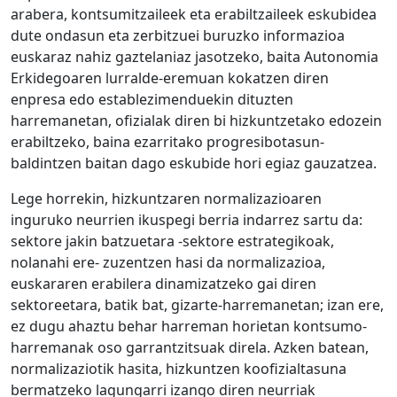
arabera, kontsumitzaileek eta erabiltzaileek eskubidea
dute ondasun eta zerbitzuei buruzko informazioa
euskaraz nahiz gaztelaniaz jasotzeko, baita Autonomia
Erkidegoaren lurralde-eremuan kokatzen diren
enpresa edo establezimenduekin dituzten
harremanetan, ofizialak diren bi hizkuntzetako edozein
erabiltzeko, baina ezarritako progresibotasun-
baldintzen baitan dago eskubide hori egiaz gauzatzea.
Lege horrekin, hizkuntzaren normalizazioaren
inguruko neurrien ikuspegi berria indarrez sartu da:
sektore jakin batzuetara -sektore estrategikoak,
nolanahi ere- zuzentzen hasi da normalizazioa,
euskararen erabilera dinamizatzeko gai diren
sektoreetara, batik bat, gizarte-harremanetan; izan ere,
ez dugu ahaztu behar harreman horietan kontsumo-
harremanak oso garrantzitsuak direla. Azken batean,
normalizaziotik hasita, hizkuntzen koofizialtasuna
bermatzeko lagungarri izango diren neurriak