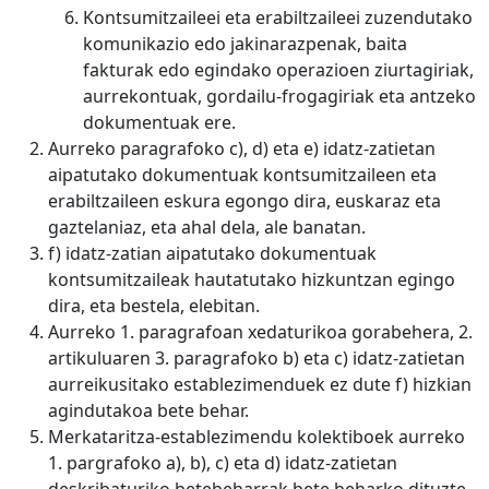
Kontsumitzaileei eta erabiltzaileei zuzendutako
komunikazio edo jakinarazpenak, baita
fakturak edo egindako operazioen ziurtagiriak,
aurrekontuak, gordailu-frogagiriak eta antzeko
dokumentuak ere.
Aurreko paragrafoko c), d) eta e) idatz-zatietan
aipatutako dokumentuak kontsumitzaileen eta
erabiltzaileen eskura egongo dira, euskaraz eta
gaztelaniaz, eta ahal dela, ale banatan.
f) idatz-zatian aipatutako dokumentuak
kontsumitzaileak hautatutako hizkuntzan egingo
dira, eta bestela, elebitan.
Aurreko 1. paragrafoan xedaturikoa gorabehera, 2.
artikuluaren 3. paragrafoko b) eta c) idatz-zatietan
aurreikusitako establezimenduek ez dute f) hizkian
agindutakoa bete behar.
Merkataritza-establezimendu kolektiboek aurreko
1. pargrafoko a), b), c) eta d) idatz-zatietan