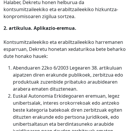
Halaber, Dekretu honen helburua da
kontsumitzaileekiko eta erabiltzaileekiko hizkuntza-
konpromisoaren zigilua sortzea.
2. artikulua.
Aplikazio-eremua.
Kontsumitzaileekiko eta erabiltzaileekiko harremanen
esparruan, Dekretu honetan xedaturikoa bete beharko
dute honako hauek:
Abenduaren 22ko 6/2003 Legearen 38. artikuluan
aipatzen diren erakunde publikoek, zerbitzua edo
produktuak zuzenbide pribatuko araubidearen
arabera ematen dituztenean.
Euskal Autonomia Erkidegoaren eremuan, legez
unibertsalak, interes orokorrekoak edo antzeko
beste kategoria batekoak diren zerbitzuak egiten
dituzten erakunde edo pertsona juridikoek, edo
unibertsaltasun eta berdintasuneko araubide