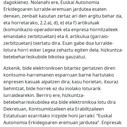
dagokienez. Nolanahi ere, Euskal Autonomia
Erkidegoaren lurralde-eremuan jardutea esaten
denean, zenbait kasutan zertaz ari den argitu behar da,
eta horretarako, 2.2.a), d), e) eta f) artikuluak
(komunikazio-operadoreek eta enpresa hornitzaileek
emandako zerbitzuetan) eta 4. artikulua (garraio-
zerbitzuetan) txertatu dira. Esan gabe doa lurralde-
lotura horri esker Legea zehaztu egiten dela, hizkuntza-
betebehar/eskubide bikotea gauzatuz.
Azkenik, bide elektronikoen bitartez gertatzen diren
kontsumo-harremanen esparruan barne hartutako
enpresen kasuak aipatzen dira; kasu horietan, itxuraz
behintzat, bide horrek ez du inolako loturarik
lurraldearekin. Berriro ere, hizkuntza-
betebehar/eskubidea eta bide elektronikoa lotu dira
Dekretuan, Kontsumitzaileen eta Erabiltzaileen
Estatutuan ezarritako irizpide honi jarraiki: “Euskal
Autonomia Erkidegoaren eremuan jardutea”. Enpresak