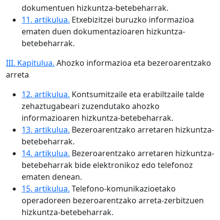
dokumentuen hizkuntza-betebeharrak.
11. artikulua.
Etxebizitzei buruzko informazioa
ematen duen dokumentazioaren hizkuntza-
betebeharrak.
III. Kapitulua.
Ahozko informazioa eta bezeroarentzako
arreta
12. artikulua.
Kontsumitzaile eta erabiltzaile talde
zehaztugabeari zuzendutako ahozko
informazioaren hizkuntza-betebeharrak.
13. artikulua.
Bezeroarentzako arretaren hizkuntza-
betebeharrak.
14. artikulua.
Bezeroarentzako arretaren hizkuntza-
betebeharrak bide elektronikoz edo telefonoz
ematen denean.
15. artikulua.
Telefono-komunikazioetako
operadoreen bezeroarentzako arreta-zerbitzuen
hizkuntza-betebeharrak.