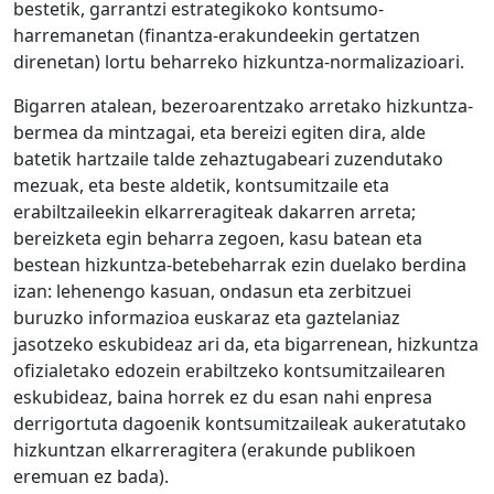
bestetik, garrantzi estrategikoko kontsumo-
harremanetan (finantza-erakundeekin gertatzen
direnetan) lortu beharreko hizkuntza-normalizazioari.
Bigarren atalean, bezeroarentzako arretako hizkuntza-
bermea da mintzagai, eta bereizi egiten dira, alde
batetik hartzaile talde zehaztugabeari zuzendutako
mezuak, eta beste aldetik, kontsumitzaile eta
erabiltzaileekin elkarreragiteak dakarren arreta;
bereizketa egin beharra zegoen, kasu batean eta
bestean hizkuntza-betebeharrak ezin duelako berdina
izan: lehenengo kasuan, ondasun eta zerbitzuei
buruzko informazioa euskaraz eta gaztelaniaz
jasotzeko eskubideaz ari da, eta bigarrenean, hizkuntza
ofizialetako edozein erabiltzeko kontsumitzailearen
eskubideaz, baina horrek ez du esan nahi enpresa
derrigortuta dagoenik kontsumitzaileak aukeratutako
hizkuntzan elkarreragitera (erakunde publikoen
eremuan ez bada).