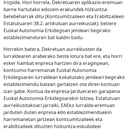
irizpide. Hori horrela, Dekretuaren aplikazio-eremuan
barne hartutako edozein erakundek hizkuntza-
betebeharrak ditu (Kontsumitzaileen eta Erabiltzaileen
Estatutuaren 38.2. artikuluan aurreikusiak), betiere
Euskal Autonomia Erkidegoan jendeari begirako
establezimenduren bat baldin badu.
Horrekin batera, Dekretuan aurreikusten da
lurraldearen araberako beste lotura bat ere, eta horri
esker hainbat enpresa hartzen dira eraginpean,
kontsumo-harremanak Euskal Autonomia
Erkidegoaren lurraldean kokatutako jendeari begirako
establezimendu batean gertatzen ote diren kontuan
izan gabe. Kontua da enpresa-jardueraren garapena
Euskal Autonomia Erkidegoarekin lotzea, Estatutuan
aurreikusitakoari jarraiki, EAEko lurralde-eremuan
jarduten duten enpresa edo establezimenduekin
harremanetan jartzean kontsumitzaileek eta
erabiltzaileek dituzten hizkuntza-eskubideei