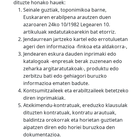
dituzte honako hauek:
Seinale guztiak, toponimikoa barne,
Euskararen erabilpena arautzen duen
azaroaren 24ko 10/1982 Legearen 10.
artikuluak xedatutakoarekin bat etorriz.
Jendaurrean jartzeko kartel edo errotuluetan
ageri den informazioa -finkoa eta aldakorra-,
Jendearen eskura dauden inprimaki edo
katalogoak -enpresak berak zuzenean edo
zeharka argitaratutakoak-, produktu edo
zerbitzu bati edo gehiagori buruzko
informazioa ematen badute.
Kontsumitzaileek eta erabiltzaileek betetzeko
diren inprimakiak.
Atxikimendu-kontratuak, ereduzko klausulak
dituzten kontratuak, kontratu arautuak,
baldintza orokorrak eta horietan guztietan
aipatzen diren edo horiei buruzkoa den
dokumentazioa.