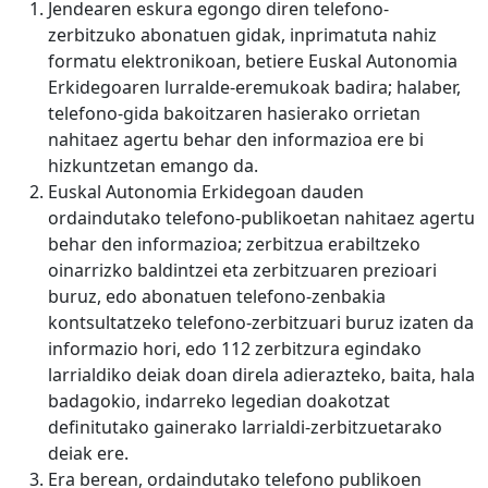
Jendearen eskura egongo diren telefono-
zerbitzuko abonatuen gidak, inprimatuta nahiz
formatu elektronikoan, betiere Euskal Autonomia
Erkidegoaren lurralde-eremukoak badira; halaber,
telefono-gida bakoitzaren hasierako orrietan
nahitaez agertu behar den informazioa ere bi
hizkuntzetan emango da.
Euskal Autonomia Erkidegoan dauden
ordaindutako telefono-publikoetan nahitaez agertu
behar den informazioa; zerbitzua erabiltzeko
oinarrizko baldintzei eta zerbitzuaren prezioari
buruz, edo abonatuen telefono-zenbakia
kontsultatzeko telefono-zerbitzuari buruz izaten da
informazio hori, edo 112 zerbitzura egindako
larrialdiko deiak doan direla adierazteko, baita, hala
badagokio, indarreko legedian doakotzat
definitutako gainerako larrialdi-zerbitzuetarako
deiak ere.
Era berean, ordaindutako telefono publikoen