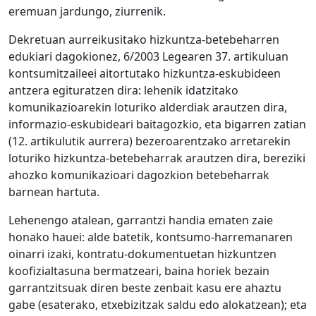
eremuan jardungo, ziurrenik.
Dekretuan aurreikusitako hizkuntza-betebeharren
edukiari dagokionez, 6/2003 Legearen 37. artikuluan
kontsumitzaileei aitortutako hizkuntza-eskubideen
antzera egituratzen dira: lehenik idatzitako
komunikazioarekin loturiko alderdiak arautzen dira,
informazio-eskubideari baitagozkio, eta bigarren zatian
(12. artikulutik aurrera) bezeroarentzako arretarekin
loturiko hizkuntza-betebeharrak arautzen dira, bereziki
ahozko komunikazioari dagozkion betebeharrak
barnean hartuta.
Lehenengo atalean, garrantzi handia ematen zaie
honako hauei: alde batetik, kontsumo-harremanaren
oinarri izaki, kontratu-dokumentuetan hizkuntzen
koofizialtasuna bermatzeari, baina horiek bezain
garrantzitsuak diren beste zenbait kasu ere ahaztu
gabe (esaterako, etxebizitzak saldu edo alokatzean); eta