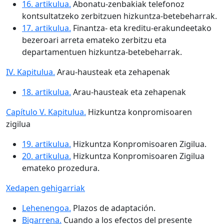
16. artikulua.
Abonatu-zenbakiak telefonoz
kontsultatzeko zerbitzuen hizkuntza-betebeharrak.
17. artikulua.
Finantza- eta kreditu-erakundeetako
bezeroari arreta emateko zerbitzu eta
departamentuen hizkuntza-betebeharrak.
IV. Kapitulua.
Arau-hausteak eta zehapenak
18. artikulua.
Arau-hausteak eta zehapenak
Capítulo V. Kapitulua.
Hizkuntza konpromisoaren
zigilua
19. artikulua.
Hizkuntza Konpromisoaren Zigilua.
20. artikulua.
Hizkuntza Konpromisoaren Zigilua
emateko prozedura.
Xedapen gehigarriak
Lehenengoa.
Plazos de adaptación.
Bigarrena.
Cuando a los efectos del presente