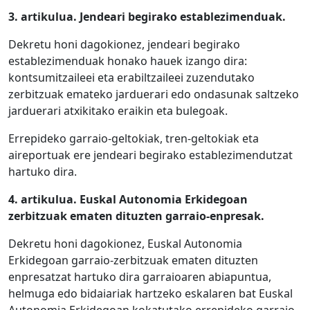
3. artikulua.
Jendeari begirako establezimenduak.
Dekretu honi dagokionez, jendeari begirako
establezimenduak honako hauek izango dira:
kontsumitzaileei eta erabiltzaileei zuzendutako
zerbitzuak emateko jarduerari edo ondasunak saltzeko
jarduerari atxikitako eraikin eta bulegoak.
Errepideko garraio-geltokiak, tren-geltokiak eta
aireportuak ere jendeari begirako establezimendutzat
hartuko dira.
4. artikulua.
Euskal Autonomia Erkidegoan
zerbitzuak ematen dituzten garraio-enpresak.
Dekretu honi dagokionez, Euskal Autonomia
Erkidegoan garraio-zerbitzuak ematen dituzten
enpresatzat hartuko dira garraioaren abiapuntua,
helmuga edo bidaiariak hartzeko eskalaren bat Euskal