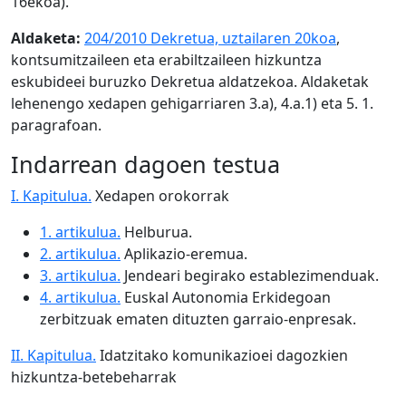
16ekoa).
Aldaketa:
204/2010 Dekretua, uztailaren 20koa
,
kontsumitzaileen eta erabiltzaileen hizkuntza
eskubideei buruzko Dekretua aldatzekoa. Aldaketak
lehenengo xedapen gehigarriaren 3.a), 4.a.1) eta 5. 1.
paragrafoan.
Indarrean dagoen testua
I. Kapitulua.
Xedapen orokorrak
1. artikulua.
Helburua.
2. artikulua.
Aplikazio-eremua.
3. artikulua.
Jendeari begirako establezimenduak.
4. artikulua.
Euskal Autonomia Erkidegoan
zerbitzuak ematen dituzten garraio-enpresak.
II. Kapitulua.
Idatzitako komunikazioei dagozkien
hizkuntza-betebeharrak