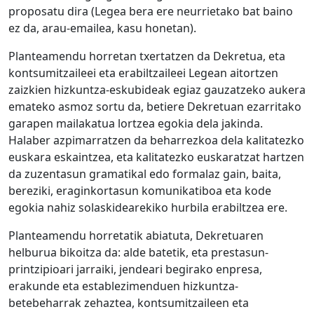
proposatu dira (Legea bera ere neurrietako bat baino
ez da, arau-emailea, kasu honetan).
Planteamendu horretan txertatzen da Dekretua, eta
kontsumitzaileei eta erabiltzaileei Legean aitortzen
zaizkien hizkuntza-eskubideak egiaz gauzatzeko aukera
emateko asmoz sortu da, betiere Dekretuan ezarritako
garapen mailakatua lortzea egokia dela jakinda.
Halaber azpimarratzen da beharrezkoa dela kalitatezko
euskara eskaintzea, eta kalitatezko euskaratzat hartzen
da zuzentasun gramatikal edo formalaz gain, baita,
bereziki, eraginkortasun komunikatiboa eta kode
egokia nahiz solaskidearekiko hurbila erabiltzea ere.
Planteamendu horretatik abiatuta, Dekretuaren
helburua bikoitza da: alde batetik, eta prestasun-
printzipioari jarraiki, jendeari begirako enpresa,
erakunde eta establezimenduen hizkuntza-
betebeharrak zehaztea, kontsumitzaileen eta