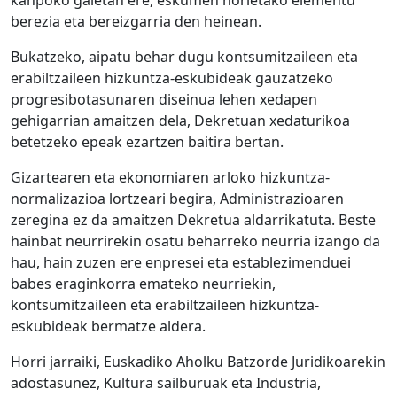
kanpoko gaietan ere, eskumen horietako elementu
berezia eta bereizgarria den heinean.
Bukatzeko, aipatu behar dugu kontsumitzaileen eta
erabiltzaileen hizkuntza-eskubideak gauzatzeko
progresibotasunaren diseinua lehen xedapen
gehigarrian amaitzen dela, Dekretuan xedaturikoa
betetzeko epeak ezartzen baitira bertan.
Gizartearen eta ekonomiaren arloko hizkuntza-
normalizazioa lortzeari begira, Administrazioaren
zeregina ez da amaitzen Dekretua aldarrikatuta. Beste
hainbat neurrirekin osatu beharreko neurria izango da
hau, hain zuzen ere enpresei eta establezimenduei
babes eraginkorra emateko neurriekin,
kontsumitzaileen eta erabiltzaileen hizkuntza-
eskubideak bermatze aldera.
Horri jarraiki, Euskadiko Aholku Batzorde Juridikoarekin
adostasunez, Kultura sailburuak eta Industria,