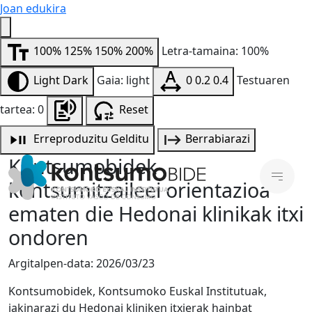
Joan edukira
100%
125%
150%
200%
Letra-tamaina: 100%
Light
Dark
Gaia: light
0
0.2
0.4
Testuaren
tartea: 0
Reset
Erreproduzitu
Gelditu
Berrabiarazi
Kontsumobidek
kontsumitzaileei orientazioa
ematen die Hedonai klinikak itxi
ondoren
Argitalpen-data:
2026/03/23
Kontsumobidek, Kontsumoko Euskal Institutuak,
jakinarazi du Hedonai kliniken itxierak hainbat