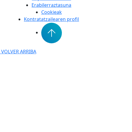
Erabilerraztasuna
Cookieak
Kontratatzailearen profil
VOLVER ARRIBA