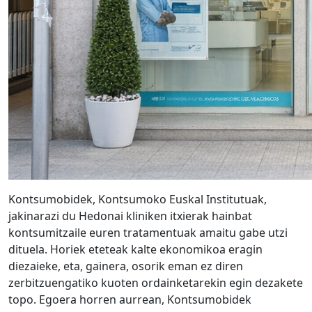
Kontsumobidek, Kontsumoko Euskal Institutuak,
jakinarazi du Hedonai kliniken itxierak hainbat
kontsumitzaile euren tratamentuak amaitu gabe utzi
dituela. Horiek eteteak kalte ekonomikoa eragin
diezaieke, eta, gainera, osorik eman ez diren
zerbitzuengatiko kuoten ordainketarekin egin dezakete
topo. Egoera horren aurrean, Kontsumobidek