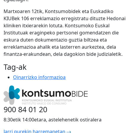
Martxoaren 12tik, Kontsumobidek eta Euskadiko
KIUBek 106 erreklamazio erregistratu dituzte Hedonai
kliniken itxierarekin lotuta. Kontsumoko Euskal
Institutuak eraginpeko pertsonei gomendatzen die
eskura duten dokumentazio guztia biltzea eta
erreklamazioa ahalik eta lasterren aurkeztea, dela
finantza-erakundean, dela dagokion bide judizialetik.
Tag-ak
Oinarrizko informazioa
900 84 01 20
8:30etik 14:00etara, astelehenetik ostiralera
Jarri gurekin harremanetan