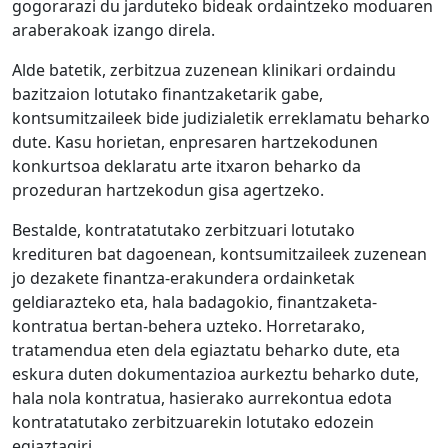
gogorarazi du jarduteko bideak ordaintzeko moduaren
araberakoak izango direla.
Alde batetik, zerbitzua zuzenean klinikari ordaindu
bazitzaion lotutako finantzaketarik gabe,
kontsumitzaileek bide judizialetik erreklamatu beharko
dute. Kasu horietan, enpresaren hartzekodunen
konkurtsoa deklaratu arte itxaron beharko da
prozeduran hartzekodun gisa agertzeko.
Bestalde, kontratatutako zerbitzuari lotutako
kredituren bat dagoenean, kontsumitzaileek zuzenean
jo dezakete finantza-erakundera ordainketak
geldiarazteko eta, hala badagokio, finantzaketa-
kontratua bertan-behera uzteko. Horretarako,
tratamendua eten dela egiaztatu beharko dute, eta
eskura duten dokumentazioa aurkeztu beharko dute,
hala nola kontratua, hasierako aurrekontua edota
kontratatutako zerbitzuarekin lotutako edozein
egiaztagiri.