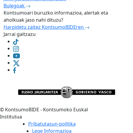
Bulegoak
Kontsumoari buruzko informazioa, alertak eta
aholkuak jaso nahi dituzu?
Harpidetu zaitez KontsumoBIDEren
Jarrai gaitzazu
©
KontsumoBIDE - Kontsumoko Euskal
Institutua
Pribatutasun-politika
Lege Informazioa