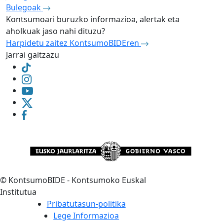
Bulegoak
Kontsumoari buruzko informazioa, alertak eta
aholkuak jaso nahi dituzu?
Harpidetu zaitez KontsumoBIDEren
Jarrai gaitzazu
©
KontsumoBIDE - Kontsumoko Euskal
Institutua
Pribatutasun-politika
Lege Informazioa