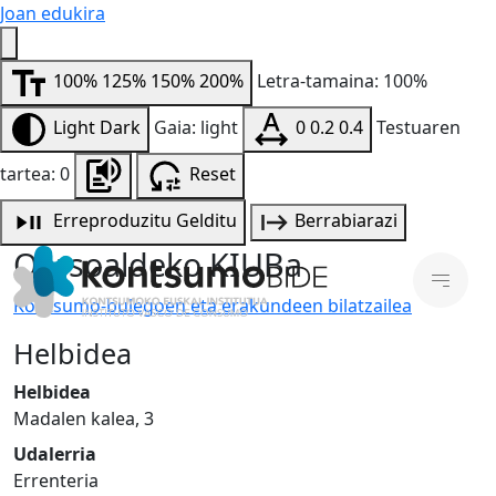
Joan edukira
100%
125%
150%
200%
Letra-tamaina: 100%
Light
Dark
Gaia: light
0
0.2
0.4
Testuaren
tartea: 0
Reset
Erreproduzitu
Gelditu
Berrabiarazi
Oarsoaldeko KIUBa
Kontsumo-bulegoen eta erakundeen bilatzailea
Helbidea
Helbidea
Madalen kalea, 3
Udalerria
Errenteria