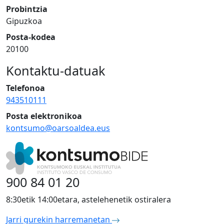
Probintzia
Gipuzkoa
Posta-kodea
20100
Kontaktu-datuak
Telefonoa
943510111
Posta elektronikoa
kontsumo@oarsoaldea.eus
900 84 01 20
8:30etik 14:00etara, astelehenetik ostiralera
Jarri gurekin harremanetan