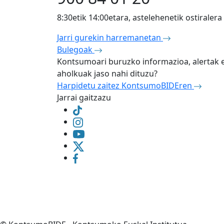
8:30etik 14:00etara, astelehenetik ostiralera
Jarri gurekin harremanetan
Bulegoak
Kontsumoari buruzko informazioa, alertak 
aholkuak jaso nahi dituzu?
Harpidetu zaitez KontsumoBIDEren
Jarrai gaitzazu