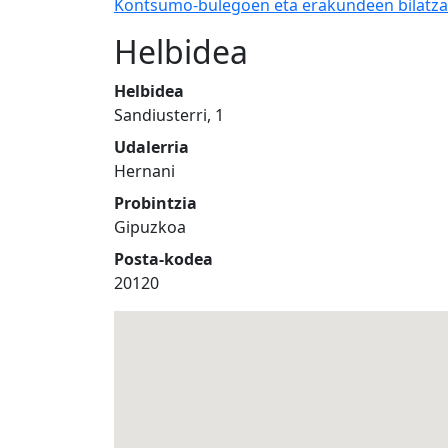
Kontsumo-bulegoen eta erakundeen bilatza
Helbidea
Helbidea
Sandiusterri, 1
Udalerria
Hernani
Probintzia
Gipuzkoa
Posta-kodea
20120