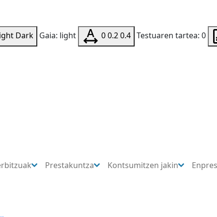
ight
Dark
Gaia: light
0
0.2
0.4
Testuaren tartea: 0
erbitzuak
Prestakuntza
Kontsumitzen jakin
Enpre