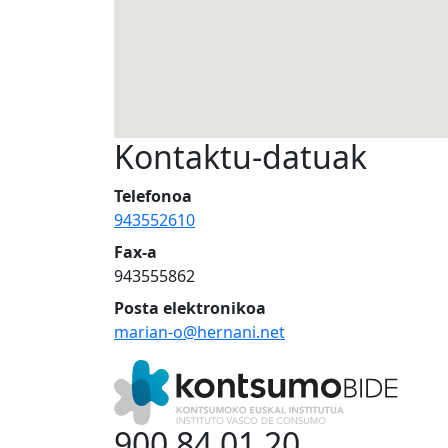
Kontaktu-datuak
Telefonoa
943552610
Fax-a
943555862
Posta elektronikoa
marian-o@hernani.net
900 84 01 20