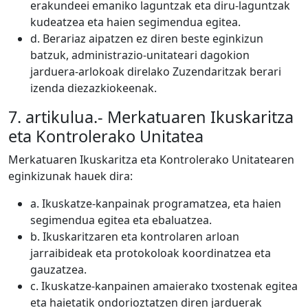
erakundeei emaniko laguntzak eta diru-laguntzak
kudeatzea eta haien segimendua egitea.
d. Berariaz aipatzen ez diren beste eginkizun
batzuk, administrazio-unitateari dagokion
jarduera-arlokoak direlako Zuzendaritzak berari
izenda diezazkiokeenak.
7. artikulua.- Merkatuaren Ikuskaritza
eta Kontrolerako Unitatea
Merkatuaren Ikuskaritza eta Kontrolerako Unitatearen
eginkizunak hauek dira:
a. Ikuskatze-kanpainak programatzea, eta haien
segimendua egitea eta ebaluatzea.
b. Ikuskaritzaren eta kontrolaren arloan
jarraibideak eta protokoloak koordinatzea eta
gauzatzea.
c. Ikuskatze-kanpainen amaierako txostenak egitea
eta haietatik ondorioztatzen diren jarduerak