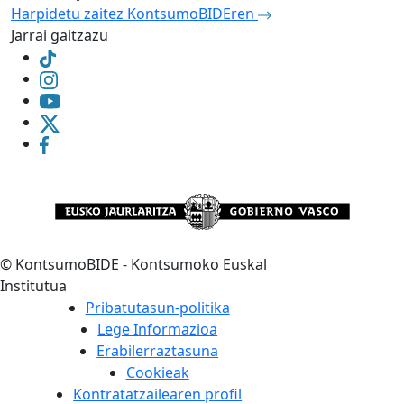
Harpidetu zaitez KontsumoBIDEren
Jarrai gaitzazu
©
KontsumoBIDE - Kontsumoko Euskal
Institutua
Pribatutasun-politika
Lege Informazioa
Erabilerraztasuna
Cookieak
Kontratatzailearen profil