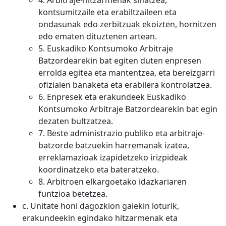
4. Arbitraje-hitzarmenak sinatzea,
kontsumitzaile eta erabiltzaileen eta
ondasunak edo zerbitzuak ekoizten, hornitzen
edo ematen dituztenen artean.
5. Euskadiko Kontsumoko Arbitraje
Batzordearekin bat egiten duten enpresen
errolda egitea eta mantentzea, eta bereizgarri
ofizialen banaketa eta erabilera kontrolatzea.
6. Enpresek eta erakundeek Euskadiko
Kontsumoko Arbitraje Batzordearekin bat egin
dezaten bultzatzea.
7. Beste administrazio publiko eta arbitraje-
batzorde batzuekin harremanak izatea,
erreklamazioak izapidetzeko irizpideak
koordinatzeko eta bateratzeko.
8. Arbitroen elkargoetako idazkariaren
funtzioa betetzea.
c. Unitate honi dagozkion gaiekin loturik,
erakundeekin egindako hitzarmenak eta