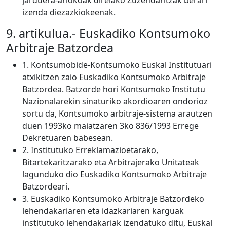
jarduera-arlokoak direlako Zuzendaritzak berari
izenda diezazkiokeenak.
9. artikulua.- Euskadiko Kontsumoko
Arbitraje Batzordea
1. Kontsumobide-Kontsumoko Euskal Institutuari
atxikitzen zaio Euskadiko Kontsumoko Arbitraje
Batzordea. Batzorde hori Kontsumoko Institutu
Nazionalarekin sinaturiko akordioaren ondorioz
sortu da, Kontsumoko arbitraje-sistema arautzen
duen 1993ko maiatzaren 3ko 836/1993 Errege
Dekretuaren babesean.
2. Institutuko Erreklamazioetarako,
Bitartekaritzarako eta Arbitrajerako Unitateak
lagunduko dio Euskadiko Kontsumoko Arbitraje
Batzordeari.
3. Euskadiko Kontsumoko Arbitraje Batzordeko
lehendakariaren eta idazkariaren karguak
institutuko lehendakariak izendatuko ditu, Euskal