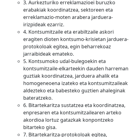
3. Aurkezturiko erreklamazioei buruzko
erabakiak koordinatzea, sektoreen eta
erreklamazio-moten arabera jarduera-
irizpideak ezarriz.
4. Kontsumitzaile eta erabiltzaile askori
eragiten dioten kontsumo-krisietan jarduera-
protokoloak egitea, egin beharrekoaz
jarraibideak emateko.
5. Kontsumoko udal-bulegoekin eta
kontsumitzaile-elkarteekin dauden harreman
guztiak koordinatzea, jarduera ahalik eta
homogeneoena izateko eta kontsumitzaileak
aldezteko eta babesteko guztien ahaleginak
bateratzeko.
6. Bitartekaritza sustatzea eta koordinatzea,
enpresaren eta kontsumitzailearen arteko
akordioa lortuz gatazkak konpontzeko
bitarteko gisa.
7. Bitartekaritza-protokoloak egitea,