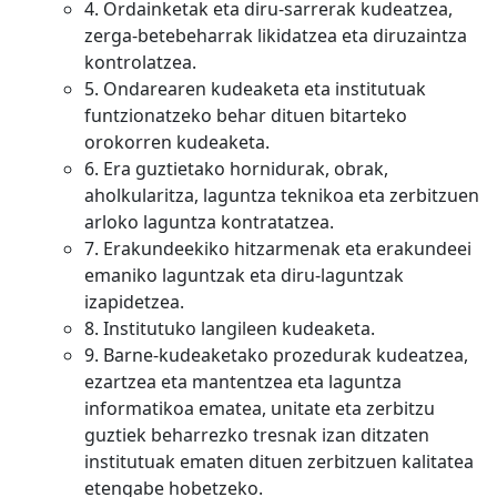
4. Ordainketak eta diru-sarrerak kudeatzea,
zerga-betebeharrak likidatzea eta diruzaintza
kontrolatzea.
5. Ondarearen kudeaketa eta institutuak
funtzionatzeko behar dituen bitarteko
orokorren kudeaketa.
6. Era guztietako hornidurak, obrak,
aholkularitza, laguntza teknikoa eta zerbitzuen
arloko laguntza kontratatzea.
7. Erakundeekiko hitzarmenak eta erakundeei
emaniko laguntzak eta diru-laguntzak
izapidetzea.
8. Institutuko langileen kudeaketa.
9. Barne-kudeaketako prozedurak kudeatzea,
ezartzea eta mantentzea eta laguntza
informatikoa ematea, unitate eta zerbitzu
guztiek beharrezko tresnak izan ditzaten
institutuak ematen dituen zerbitzuen kalitatea
etengabe hobetzeko.