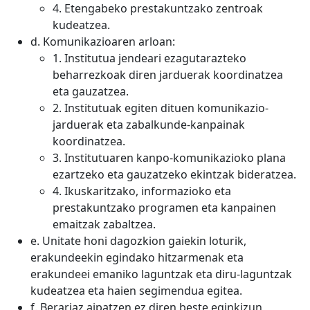
4. Etengabeko prestakuntzako zentroak
kudeatzea.
d. Komunikazioaren arloan:
1. Institutua jendeari ezagutarazteko
beharrezkoak diren jarduerak koordinatzea
eta gauzatzea.
2. Institutuak egiten dituen komunikazio-
jarduerak eta zabalkunde-kanpainak
koordinatzea.
3. Institutuaren kanpo-komunikazioko plana
ezartzeko eta gauzatzeko ekintzak bideratzea.
4. Ikuskaritzako, informazioko eta
prestakuntzako programen eta kanpainen
emaitzak zabaltzea.
e. Unitate honi dagozkion gaiekin loturik,
erakundeekin egindako hitzarmenak eta
erakundeei emaniko laguntzak eta diru-laguntzak
kudeatzea eta haien segimendua egitea.
f. Berariaz aipatzen ez diren beste eginkizun