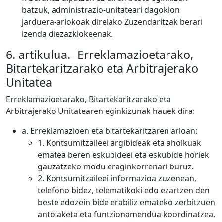
batzuk, administrazio-unitateari dagokion
jarduera-arlokoak direlako Zuzendaritzak berari
izenda diezazkiokeenak.
6. artikulua.- Erreklamazioetarako,
Bitartekaritzarako eta Arbitrajerako
Unitatea
Erreklamazioetarako, Bitartekaritzarako eta
Arbitrajerako Unitatearen eginkizunak hauek dira:
a. Erreklamazioen eta bitartekaritzaren arloan:
1. Kontsumitzaileei argibideak eta aholkuak
ematea beren eskubideei eta eskubide horiek
gauzatzeko modu eraginkorrenari buruz.
2. Kontsumitzaileei informazioa zuzenean,
telefono bidez, telematikoki edo ezartzen den
beste edozein bide erabiliz emateko zerbitzuen
antolaketa eta funtzionamendua koordinatzea.