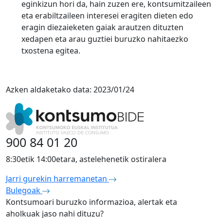
eginkizun hori da, hain zuzen ere, kontsumitzaileen
eta erabiltzaileen interesei eragiten dieten edo
eragin diezaieketen gaiak arautzen dituzten
xedapen eta arau guztiei buruzko nahitaezko
txostena egitea.
Azken aldaketako data:
2023/01/24
900 84 01 20
8:30etik 14:00etara, astelehenetik ostiralera
Jarri gurekin harremanetan
Bulegoak
Kontsumoari buruzko informazioa, alertak eta
aholkuak jaso nahi dituzu?