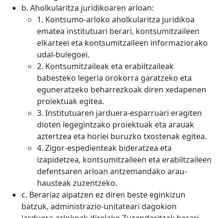
b. Aholkularitza juridikoaren arloan:
1. Kontsumo-arloko aholkularitza juridikoa
ematea institutuari berari, kontsumitzaileen
elkarteei eta kontsumitzaileen informaziorako
udal-bulegoei.
2. Kontsumitzaileak eta erabiltzaileak
babesteko legeria orokorra garatzeko eta
eguneratzeko beharrezkoak diren xedapenen
proiektuak egitea.
3. Institutuaren jarduera-esparruari eragiten
dioten legegintzako proiektuak eta arauak
aztertzea eta horiei buruzko txostenak egitea.
4. Zigor-espedienteak bideratzea eta
izapidetzea, kontsumitzaileen eta erabiltzaileen
defentsaren arloan antzemandako arau-
hausteak zuzentzeko.
c. Berariaz aipatzen ez diren beste eginkizun
batzuk, administrazio-unitateari dagokion