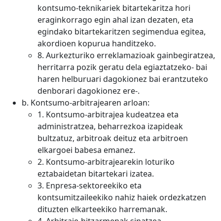
kontsumo-teknikariek bitartekaritza hori
eraginkorrago egin ahal izan dezaten, eta
egindako bitartekaritzen segimendua egitea,
akordioen kopurua handitzeko.
8. Aurkezturiko erreklamazioak gainbegiratzea,
herritarra pozik geratu dela egiaztatzeko- bai
haren helburuari dagokionez bai erantzuteko
denborari dagokionez ere-.
b. Kontsumo-arbitrajearen arloan:
1. Kontsumo-arbitrajea kudeatzea eta
administratzea, beharrezkoa izapideak
bultzatuz, arbitroak deituz eta arbitroen
elkargoei babesa emanez.
2. Kontsumo-arbitrajearekin loturiko
eztabaidetan bitartekari izatea.
3. Enpresa-sektoreekiko eta
kontsumitzaileekiko nahiz haiek ordezkatzen
dituzten elkarteekiko harremanak.