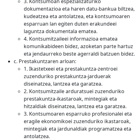
3. Kontsumoan espezializaturiko
dokumentazioa eta haren datu-bankua biltzea,
kudeatzea eta antolatzea, eta kontsumoaren
esparruan lan egiten duten erakundeei
laguntza dokumentala ematea.
4. Kontsumitzaileei informazioa ematea
komunikabideen bidez, azoketan parte hartuz
eta jendaurreko beste agerraldi batzuen bidez.
c. Prestakuntzaren arloan:
1. Ikastetxeei eta prestakuntza-zentroei
zuzenduriko prestakuntza-jarduerak
diseinatzea, lantzea eta garatzea.
2. Kontsumitzaile arduratsuei zuzenduriko
prestakuntza-ikastaroak, mintegiak eta
hitzaldiak diseinatzea, lantzea eta garatzea.
3. Kontsumoaren esparruko profesionalei eta
eragile ekonomikoei zuzenduriko ikastaroak,
mintegiak eta jardunaldiak programatzea eta
antolatzea.