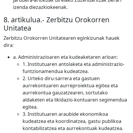
jarduera-arlokoak direlako Zuzendaritzak berari
izenda diezazkiokeenak.
8. artikulua.- Zerbitzu Orokorren
Unitatea
Zerbitzu Orokorren Unitatearen eginkizunak hauek
dira:
a. Administrazioaren eta kudeaketaren arloan:
1. Institutuaren antolaketa eta administrazio-
funtzionamendua kudeatzea.
2. Urteko diru-sarrera eta gastuen
aurrekontuaren aurreproiektua egitea eta
aurrekontua gauzatzearen, sortutako
aldaketen eta likidazio-kontuaren segimendua
egitea.
3. Institutuaren araubide ekonomikoa
kudeatzea eta koordinatzea, gastu publikoa
kontabilizatzea eta aurrekontuak kudeatzea.