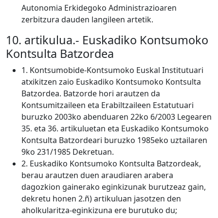
Autonomia Erkidegoko Administrazioaren
zerbitzura dauden langileen artetik.
10. artikulua.- Euskadiko Kontsumoko
Kontsulta Batzordea
1. Kontsumobide-Kontsumoko Euskal Institutuari
atxikitzen zaio Euskadiko Kontsumoko Kontsulta
Batzordea. Batzorde hori arautzen da
Kontsumitzaileen eta Erabiltzaileen Estatutuari
buruzko 2003ko abenduaren 22ko 6/2003 Legearen
35. eta 36. artikuluetan eta Euskadiko Kontsumoko
Kontsulta Batzordeari buruzko 1985eko uztailaren
9ko 231/1985 Dekretuan.
2. Euskadiko Kontsumoko Kontsulta Batzordeak,
berau arautzen duen araudiaren arabera
dagozkion gainerako eginkizunak burutzeaz gain,
dekretu honen 2.ñ) artikuluan jasotzen den
aholkularitza-eginkizuna ere burutuko du;