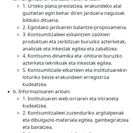
1. Urteko plana prestatzea, erakundeko atal
guztietan egin behar diren jarduera nagusiak
bilduko dituena.
2. Egindako jardueren balantze-proposamena.
3. Kontsumitzaileei eskaintzen zaizkien
produktuei eta zerbitzuei buruzko azterketak,
analisiak eta inkestak egitea eta zabaltzea.
4. Kontsumo-dinamika eta -ohiturei buruzko
azterketa teknikoak eta inkestak egitea.
5. Kontsumitzaile-elkarteen eta institutuarekin
loturiko beste erakundeen erregistroa
kudeatzea.
b. Informazioaren arloan:
1. Institutuaren web-orriaren eta intraneta
kudeatzea.
2. Kontsumitzaileei zuzenduriko argitalpenak
eta dibulgazio-materiala egitea, gainbegiratzea
eta banatzea.