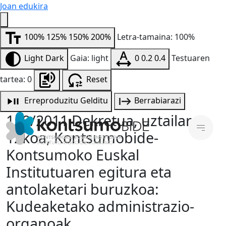
Joan edukira
100%
125%
150%
200%
Letra-tamaina: 100%
Light
Dark
Gaia: light
0
0.2
0.4
Testuaren
tartea: 0
Reset
Erreproduzitu
Gelditu
Berrabiarazi
159/2011 Dekretua, uztailaren
12koa, Kontsumobide-
Kontsumoko Euskal
Institutuaren egitura eta
antolaketari buruzkoa:
Kudeaketako administrazio-
organoak