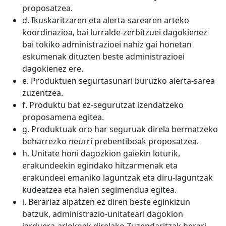
proposatzea.
d. Ikuskaritzaren eta alerta-sarearen arteko
koordinazioa, bai lurralde-zerbitzuei dagokienez
bai tokiko administrazioei nahiz gai honetan
eskumenak dituzten beste administrazioei
dagokienez ere.
e. Produktuen segurtasunari buruzko alerta-sarea
zuzentzea.
f. Produktu bat ez-segurutzat izendatzeko
proposamena egitea.
g. Produktuak oro har seguruak direla bermatzeko
beharrezko neurri prebentiboak proposatzea.
h. Unitate honi dagozkion gaiekin loturik,
erakundeekin egindako hitzarmenak eta
erakundeei emaniko laguntzak eta diru-laguntzak
kudeatzea eta haien segimendua egitea.
i. Berariaz aipatzen ez diren beste eginkizun
batzuk, administrazio-unitateari dagokion