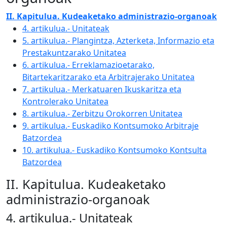
II. Kapitulua. Kudeaketako administrazio-organoak
4. artikulua.- Unitateak
5. artikulua.- Plangintza, Azterketa, Informazio eta
Prestakuntzarako Unitatea
6. artikulua.- Erreklamazioetarako,
Bitartekaritzarako eta Arbitrajerako Unitatea
7. artikulua.- Merkatuaren Ikuskaritza eta
Kontrolerako Unitatea
8. artikulua.- Zerbitzu Orokorren Unitatea
9. artikulua.- Euskadiko Kontsumoko Arbitraje
Batzordea
10. artikulua.- Euskadiko Kontsumoko Kontsulta
Batzordea
II. Kapitulua. Kudeaketako
administrazio-organoak
4. artikulua.- Unitateak