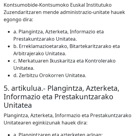
Kontsumobide-Kontsumoko Euskal Institutuko
Zuzendaritzaren mende administrazio-unitate hauek
egongo dira:
a. Plangintza, Azterketa, Informazio eta
Prestakuntzarako Unitatea.
b. Erreklamazioetarako, Bitartekaritzarako eta
Arbitrajerako Unitatea.
c. Merkatuaren Ikuskaritza eta Kontrolerako
Unitatea.
d. Zerbitzu Orokorren Unitatea.
5. artikulua.- Plangintza, Azterketa,
Informazio eta Prestakuntzarako
Unitatea
Plangintza, Azterketa, Informazio eta Prestakuntzarako
Unitatearen eginkizunak hauek dira:
a. Plangintzaren eta azterketen arloan: