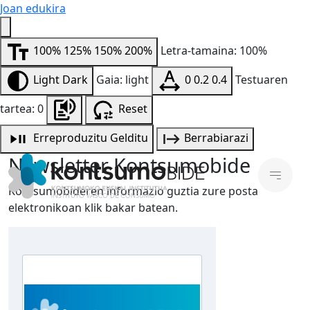
Joan edukira
100%
125%
150%
200%
Letra-tamaina: 100%
Light
Dark
Gaia: light
0
0.2
0.4
Testuaren
tartea: 0
Reset
Erreproduzitu
Gelditu
Berrabiarazi
Newsletter Kontsumobide
Kontsumobideren informazio guztia zure posta
elektronikoan klik bakar batean.