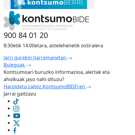
900 84 01 20
8:30etik 14:00etara, astelehenetik ostiralera
Jarri gurekin harremanetan
Bulegoak
Kontsumoari buruzko informazioa, alertak eta
aholkuak jaso nahi dituzu?
Harpidetu zaitez KontsumoBIDEren
Jarrai gaitzazu