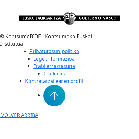
©
KontsumoBIDE - Kontsumoko Euskal
Institutua
Pribatutasun-politika
Lege Informazioa
Erabilerraztasuna
Cookieak
Kontratatzailearen profil
VOLVER ARRIBA