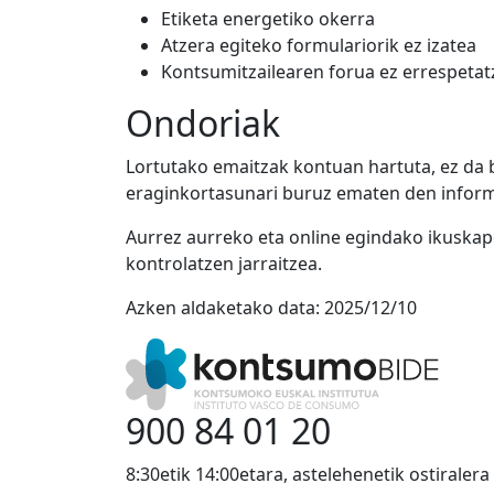
Etiketa energetiko okerra
Atzera egiteko formulariorik ez izatea
Kontsumitzailearen forua ez errespetat
Ondoriak
Lortutako emaitzak kontuan hartuta, ez da 
eraginkortasunari buruz ematen den informa
Aurrez aurreko eta online egindako ikuska
kontrolatzen jarraitzea.
Azken aldaketako data:
2025/12/10
900 84 01 20
8:30etik 14:00etara, astelehenetik ostiralera