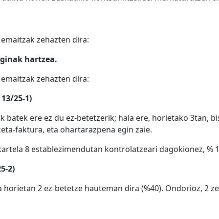
o emaitzak zehazten dira:
aginak hartzea.
o emaitzak zehazten dira:
13/25-1)
 batek ere ez du ez-betetzerik; hala ere, horietako 3tan, 
ta-faktura, eta ohartarazpena egin zaie.
 kartela 8 establezimendutan kontrolatzeari dagokionez, % 
5-2)
a horietan 2 ez-betetze hauteman dira (%40). Ondorioz, 2 z