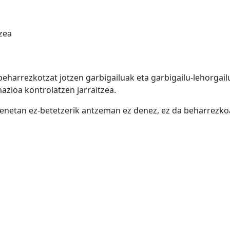
zea
beharrezkotzat jotzen garbigailuak eta garbigailu-lehorgai
zioa kontrolatzen jarraitzea.
penetan ez-betetzerik antzeman ez denez, ez da beharrezk