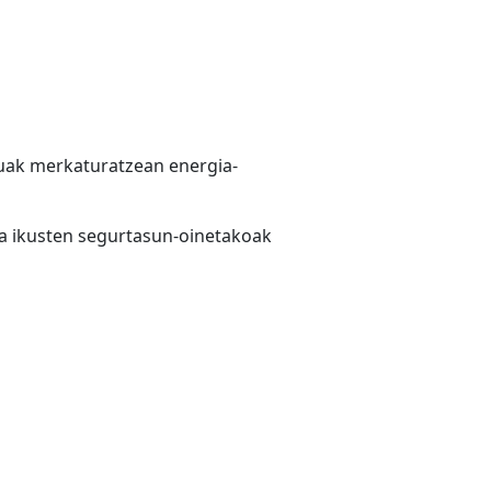
luak merkaturatzean energia-
oa ikusten segurtasun-oinetakoak