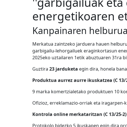
''garbigailuak eta
energetikoaren et
Kanpainaren helburua
Merkatua zaintzeko jarduera hauen helburu 
garbigailu-lehorgailuek eraginkortasun ener
2025eko uztailaren 1etik abuztuaren 31ra bi
Guztira
23 jarduketa
egin dira, honela ban
Produktua aurrez aurre ikuskatzea (C 13/
9 marka komertzialetako produktuen 10 kont
Ofizioz, erreklamazio-orriak eta iragarpen-
Kontrola online merkataritzan (C 13/25-2)
Protokolo bidezko 5 ikuskapen egin dira p