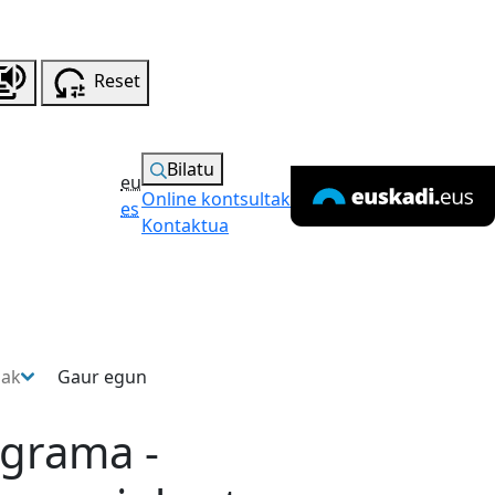
Reset
Bilatu
eu
Online kontsultak
es
Kontaktua
sak
Gaur egun
ograma -