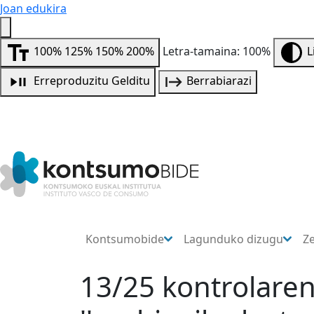
Joan edukira
100%
125%
150%
200%
Letra-tamaina: 100%
L
Erreproduzitu
Gelditu
Berrabiarazi
Kontsumobide
Lagunduko dizugu
Z
13/25 kontrolaren