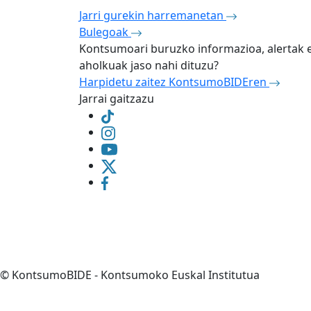
Jarri gurekin harremanetan
Bulegoak
Kontsumoari buruzko informazioa, alertak 
aholkuak jaso nahi dituzu?
Harpidetu zaitez KontsumoBIDEren
Jarrai gaitzazu
©
KontsumoBIDE - Kontsumoko Euskal Institutua