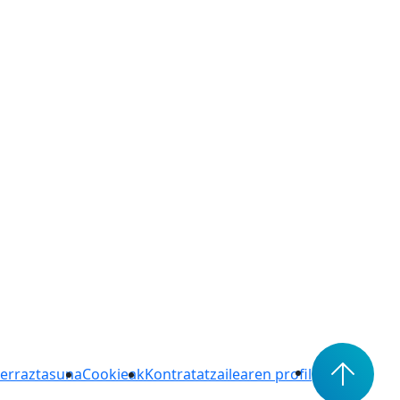
lerraztasuna
Cookieak
Kontratatzailearen profil