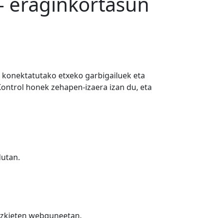
 - eraginkortasun
 konektatutako etxeko garbigailuek eta
Kontrol honek zehapen-izaera izan du, eta
dutan.
dizkieten webguneetan.