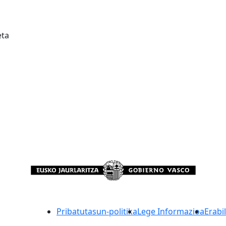
eta
Pribatutasun-politika
Lege Informazioa
Erabi