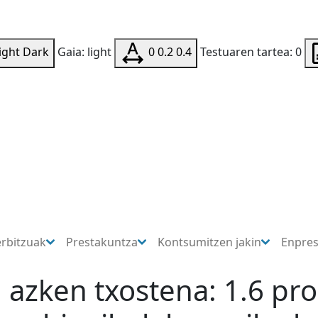
ight
Dark
Gaia: light
0
0.2
0.4
Testuaren tartea: 0
erbitzuak
Prestakuntza
Kontsumitzen jakin
Enpre
 azken txostena: 1.6 pr