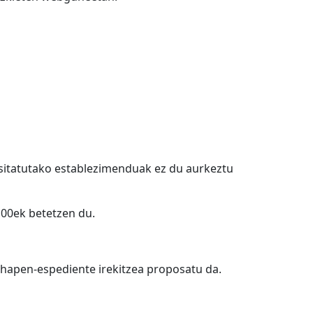
bisitatutako establezimenduak ez du aurkeztu
100ek betetzen du.
ehapen-espediente irekitzea proposatu da.