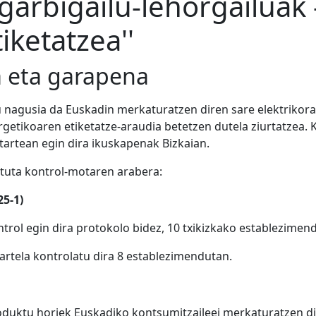
 garbigailu-lehorgailuak
iketatzea''
 eta garapena
nagusia da Euskadin merkaturatzen diren sare elektrikora
getikoaren etiketatze-araudia betetzen dutela ziurtatzea. 
tartean egin dira ikuskapenak Bizkaian.
atuta kontrol-motaren arabera:
25-1)
rol egin dira protokolo bidez, 10 txikizkako establezimen
kartela kontrolatu dira 8 establezimendutan.
roduktu horiek Euskadiko kontsumitzaileei merkaturatzen 