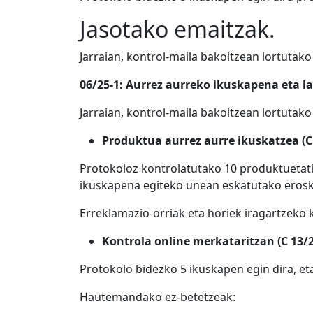
Jasotako emaitzak.
Jarraian, kontrol-maila bakoitzean lortutak
06/25-1: Aurrez aurreko ikuskapena eta l
Jarraian, kontrol-maila bakoitzean lortutak
Produktua aurrez aurre ikuskatzea (C 
Protokoloz kontrolatutako 10 produktuetatik
ikuskapena egiteko unean eskatutako eroske
Erreklamazio-orriak eta horiek iragartzeko
Kontrola online merkataritzan (C 13/2
Protokolo bidezko 5 ikuskapen egin dira, et
Hautemandako ez-betetzeak: