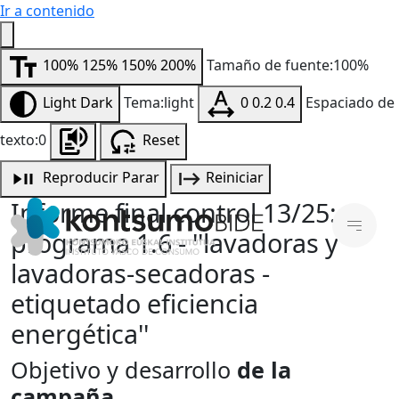
Ir a contenido
100%
125%
150%
200%
Tamaño de fuente:100%
Light
Dark
Tema:light
0
0.2
0.4
Espaciado de
texto:0
Reset
Reproducir
Parar
Reiniciar
Informe final control 13/25:
programa 1.6 - ''lavadoras y
lavadoras-secadoras -
etiquetado eficiencia
energética''
Objetivo y desarrollo
de la
campaña