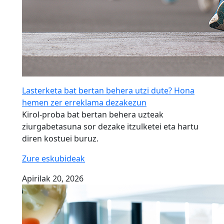
Lasterketa bat bertan behera utzi dute? Hona
hemen zer erreklama dezakezun
Kirol-proba bat bertan behera uzteak
ziurgabetasuna sor dezake itzulketei eta hartu
diren kostuei buruz.
Zure eskubideak
Apirilak 20, 2026