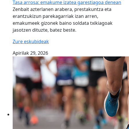
Tasa arrosa: emakume izatea garestiagoa denean
Zenbait azterlanen arabera, prestakuntza eta
erantzukizun parekagarriak izan arren,
emakumeek gizonek baino soldata txikiagoak
jasotzen dituzte, batez beste.
Zure eskubideak
Apirilak 29, 2026