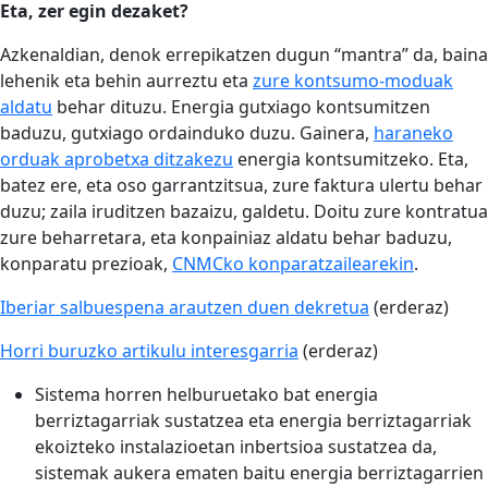
Eta, zer egin dezaket?
Azkenaldian, denok errepikatzen dugun “mantra” da, baina
lehenik eta behin aurreztu eta
zure kontsumo-moduak
aldatu
behar dituzu. Energia gutxiago kontsumitzen
baduzu, gutxiago ordainduko duzu. Gainera,
haraneko
orduak aprobetxa ditzakezu
energia kontsumitzeko. Eta,
batez ere, eta oso garrantzitsua, zure faktura ulertu behar
duzu; zaila iruditzen bazaizu, galdetu. Doitu zure kontratua
zure beharretara, eta konpainiaz aldatu behar baduzu,
konparatu prezioak,
CNMCko konparatzailearekin
.
Iberiar salbuespena arautzen duen dekretua
(erderaz)
Horri buruzko artikulu interesgarria
(erderaz)
Sistema horren helburuetako bat energia
berriztagarriak sustatzea eta energia berriztagarriak
ekoizteko instalazioetan inbertsioa sustatzea da,
sistemak aukera ematen baitu energia berriztagarrien