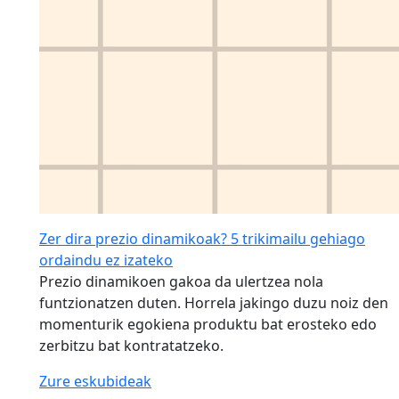
Zer dira prezio dinamikoak? 5 trikimailu gehiago
ordaindu ez izateko
Prezio dinamikoen gakoa da ulertzea nola
funtzionatzen duten. Horrela jakingo duzu noiz den
momenturik egokiena produktu bat erosteko edo
zerbitzu bat kontratatzeko.
Zure eskubideak