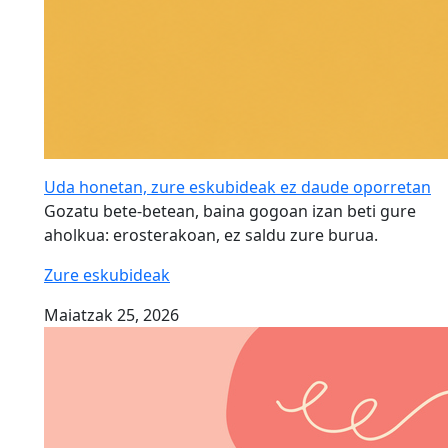
Uda honetan, zure eskubideak ez daude oporretan
Gozatu bete-betean, baina gogoan izan beti gure
aholkua: erosterakoan, ez saldu zure burua.
Zure eskubideak
Maiatzak 25, 2026