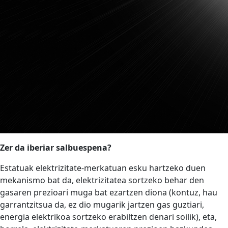
Zer da iberiar salbuespena?
Estatuak elektrizitate-merkatuan esku hartzeko duen
mekanismo bat da, elektrizitatea sortzeko behar den
gasaren prezioari muga bat ezartzen diona (kontuz, hau
garrantzitsua da, ez dio mugarik jartzen gas guztiari,
energia elektrikoa sortzeko erabiltzen denari soilik), eta,