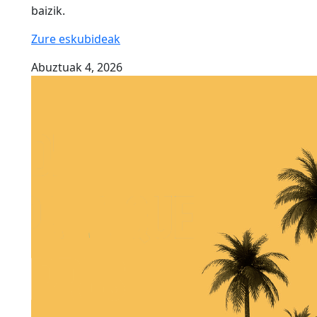
baizik.
Zure eskubideak
Abuztuak 4, 2026