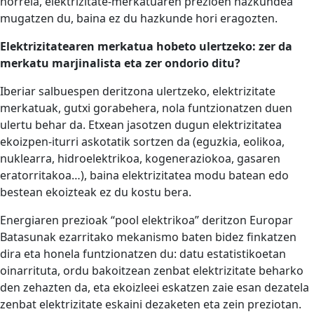
horrela, elektrizitate-merkatuaren prezioen hazkundea
mugatzen du, baina ez du hazkunde hori eragozten.
Elektrizitatearen merkatua hobeto ulertzeko: zer da
merkatu marjinalista eta zer ondorio ditu?
Iberiar salbuespen deritzona ulertzeko, elektrizitate
merkatuak, gutxi gorabehera, nola funtzionatzen duen
ulertu behar da. Etxean jasotzen dugun elektrizitatea
ekoizpen-iturri askotatik sortzen da (eguzkia, eolikoa,
nuklearra, hidroelektrikoa, kogeneraziokoa, gasaren
eratorritakoa…), baina elektrizitatea modu batean edo
bestean ekoizteak ez du kostu bera.
Energiaren prezioak “pool elektrikoa” deritzon Europar
Batasunak ezarritako mekanismo baten bidez finkatzen
dira eta honela funtzionatzen du: datu estatistikoetan
oinarrituta, ordu bakoitzean zenbat elektrizitate beharko
den zehazten da, eta ekoizleei eskatzen zaie esan dezatela
zenbat elektrizitate eskaini dezaketen eta zein preziotan.