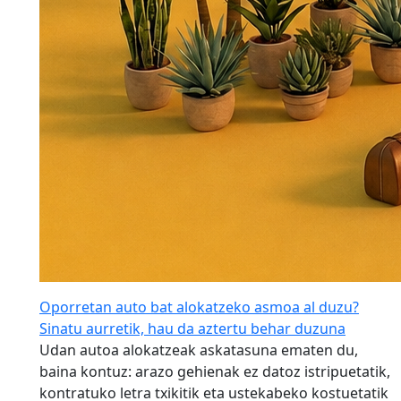
Oporretan auto bat alokatzeko asmoa al duzu?
Sinatu aurretik, hau da aztertu behar duzuna
Udan autoa alokatzeak askatasuna ematen du,
baina kontuz: arazo gehienak ez datoz istripuetatik,
kontratuko letra txikitik eta ustekabeko kostuetatik