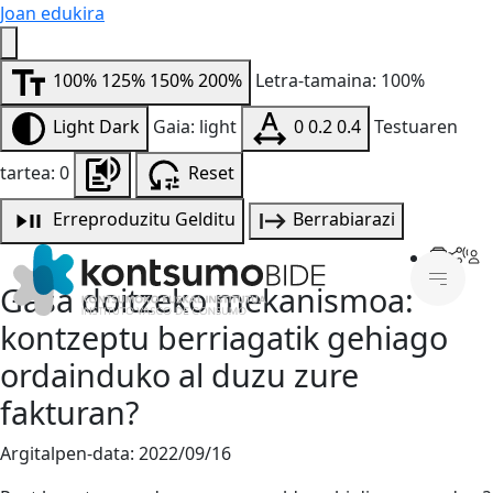
Joan edukira
100%
125%
150%
200%
Letra-tamaina: 100%
Light
Dark
Gaia: light
0
0.2
0.4
Testuaren
tartea: 0
Reset
Erreproduzitu
Gelditu
Berrabiarazi
Gasa doitzeko mekanismoa:
kontzeptu berriagatik gehiago
ordainduko al duzu zure
fakturan?
Argitalpen-data:
2022/09/16