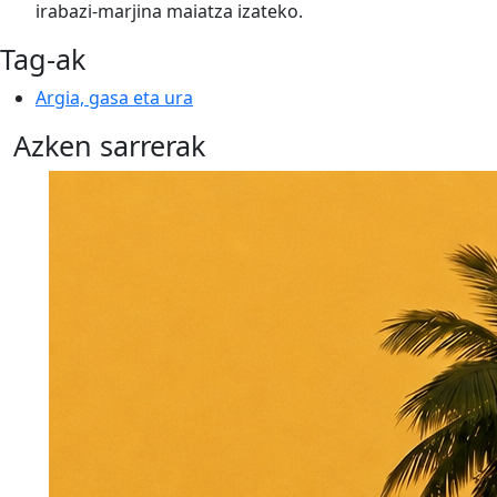
irabazi-marjina maiatza izateko.
Tag-ak
Argia, gasa eta ura
Azken sarrerak