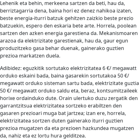
Lehenik eta behin, merkeena sartzen da beti, hau da,
berriztagarria dena, baina hori ez denez nahikoa izaten,
beste energia-iturri batzuk gehitzen zaizkio beste prezio
batzuekin, espero den eskaria bete arte. Horrela, poolean
sartzen den azken energia garestiena da. Mekanismoaren
arazoa da elektrizitate garestienak, hau da, gaur egun
produzitzeko gasa behar duenak, gainerako guztien
prezioa markatzen duela.
Adibidez: eguzkitik sortutako elektrizitatea 6 €/ megawatt
orduko eskaini bada, baina gasarekin sortutakoa 50 €/
megawatt orduko sisteman sartu bada, elektrizitate guztia
50 €/ megawatt orduko saldu eta, beraz, kontsumitzaileek
horixe ordainduko dute. Orain ulertuko duzu zergatik den
garrantzitsua elektrizitatea sortzeko erabiltzen den
gasaren prezioari muga bat jartzea; izan ere, horrela,
elektrizitatea sortzen duten gainerako iturri guztien
prezioa mugatzen da eta prezioen hazkundea mugatzen
da, nahiz eta ez lortu hura gelditzea.