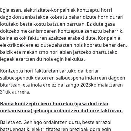
Egia esan, elektrizitate-konpainiek kontzeptu horri
dagokion zenbatekoa kobratu behar dizute hornidurari
lotutako beste kostu batzuen barruan. Ez dute gasa
doitzeko mekanismoaren kontzeptua zehaztu beharrik,
baina askok fakturan azaltzea erabaki dute. Konpainia
elektrikoek ere ez dute zehazten noiz kobratu behar den,
baizik eta mekanismo hori abian jartzeko onartutako
legeak ezartzen du nola egin kalkulua.
Kontzeptu hori fakturetan sartuko da iberiar
salbuespenetik datorren salbuespena indarrean dagoen
bitartean, eta inola ere ez da izango 2023ko maiatzaren
31tik aurrera.
Baina kontzeptu berri horrekin (gasa doitzeko
mekanismoa) gehiago ordaintzen dut nire fakturan.
Bai eta ez. Gehiago ordaintzen duzu, beste arrazoi
batzuengatik, elektrizitatearen prezioak gora egin