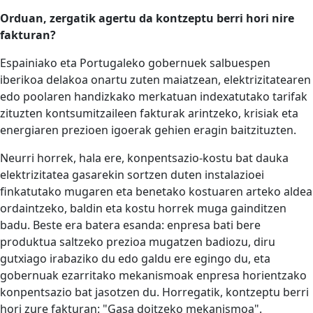
Orduan, zergatik agertu da kontzeptu berri hori nire
fakturan?
Espainiako eta Portugaleko gobernuek salbuespen
iberikoa delakoa onartu zuten maiatzean, elektrizitatearen
edo poolaren handizkako merkatuan indexatutako tarifak
zituzten kontsumitzaileen fakturak arintzeko, krisiak eta
energiaren prezioen igoerak gehien eragin baitzituzten.
Neurri horrek, hala ere, konpentsazio-kostu bat dauka
elektrizitatea gasarekin sortzen duten instalazioei
finkatutako mugaren eta benetako kostuaren arteko aldea
ordaintzeko, baldin eta kostu horrek muga gainditzen
badu. Beste era batera esanda: enpresa bati bere
produktua saltzeko prezioa mugatzen badiozu, diru
gutxiago irabaziko du edo galdu ere egingo du, eta
gobernuak ezarritako mekanismoak enpresa horientzako
konpentsazio bat jasotzen du. Horregatik, kontzeptu berri
hori zure fakturan: "Gasa doitzeko mekanismoa".