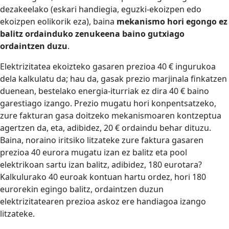
dezakeelako (eskari handiegia, eguzki-ekoizpen edo
ekoizpen eolikorik eza), baina
mekanismo hori egongo ez
balitz ordainduko zenukeena baino gutxiago
ordaintzen duzu
.
Elektrizitatea ekoizteko gasaren prezioa 40 € ingurukoa
dela kalkulatu da; hau da, gasak prezio marjinala finkatzen
duenean, bestelako energia-iturriak ez dira 40 € baino
garestiago izango. Prezio mugatu hori konpentsatzeko,
zure fakturan gasa doitzeko mekanismoaren kontzeptua
agertzen da, eta, adibidez, 20 € ordaindu behar dituzu.
Baina, noraino iritsiko litzateke zure faktura gasaren
prezioa 40 eurora mugatu izan ez balitz eta pool
elektrikoan sartu izan balitz, adibidez, 180 eurotara?
Kalkulurako 40 euroak kontuan hartu ordez, hori 180
eurorekin egingo balitz, ordaintzen duzun
elektrizitatearen prezioa askoz ere handiagoa izango
litzateke.