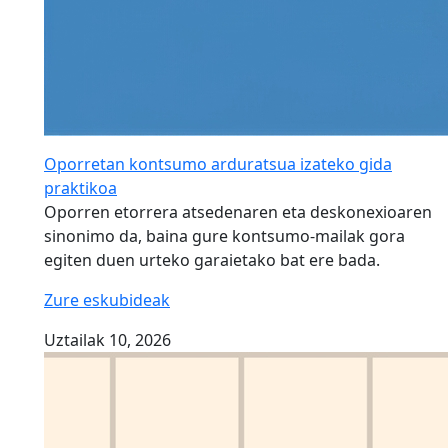
Oporretan kontsumo arduratsua izateko gida
praktikoa
Oporren etorrera atsedenaren eta deskonexioaren
sinonimo da, baina gure kontsumo-mailak gora
egiten duen urteko garaietako bat ere bada.
Zure eskubideak
Uztailak 10, 2026