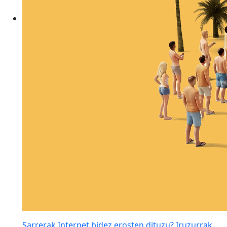
Sarrerak Internet bidez erosten dituzu? Iruzurrak