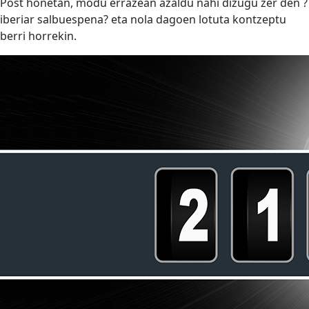
Post honetan, modu errazean azaldu nahi dizugu zer den ?
iberiar salbuespena? eta nola dagoen lotuta kontzeptu
berri horrekin.