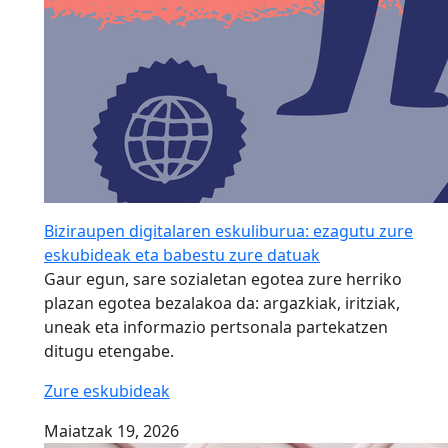
Biziraupen digitalaren eskuliburua: ezagutu zure
eskubideak eta babestu zure datuak
Gaur egun, sare sozialetan egotea zure herriko
plazan egotea bezalakoa da: argazkiak, iritziak,
uneak eta informazio pertsonala partekatzen
ditugu etengabe.
Zure eskubideak
Maiatzak 19, 2026