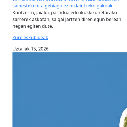
saihesteko eta gehiago ez ordaintzeko gakoak
Kontzertu, jaialdi, partidua edo ikuskizunetarako
sarrerek askotan, salgai jartzen diren egun berean
hegan egiten dute.
Zure eskubideak
Uztailak 15, 2026