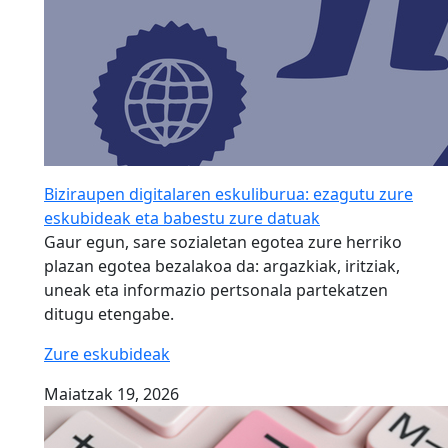
Biziraupen digitalaren eskuliburua: ezagutu zure
eskubideak eta babestu zure datuak
Gaur egun, sare sozialetan egotea zure herriko
plazan egotea bezalakoa da: argazkiak, iritziak,
uneak eta informazio pertsonala partekatzen
ditugu etengabe.
Zure eskubideak
Maiatzak 19, 2026