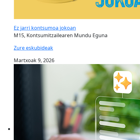
Ez jarri kontsumoa jokoan
M15, Kontsumitzailearen Mundu Eguna
Zure eskubideak
Martxoak 9, 2026