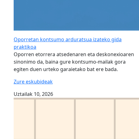
Oporretan kontsumo arduratsua izateko gida
praktikoa
Oporren etorrera atsedenaren eta deskonexioaren
sinonimo da, baina gure kontsumo-mailak gora
egiten duen urteko garaietako bat ere bada.
Zure eskubideak
Uztailak 10, 2026