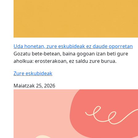
Uda honetan, zure eskubideak ez daude oporretan
Gozatu bete-betean, baina gogoan izan beti gure
aholkua: erosterakoan, ez saldu zure burua.
Zure eskubideak
Maiatzak 25, 2026