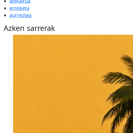
alokairua
erosketa
aurreztea
Azken sarrerak