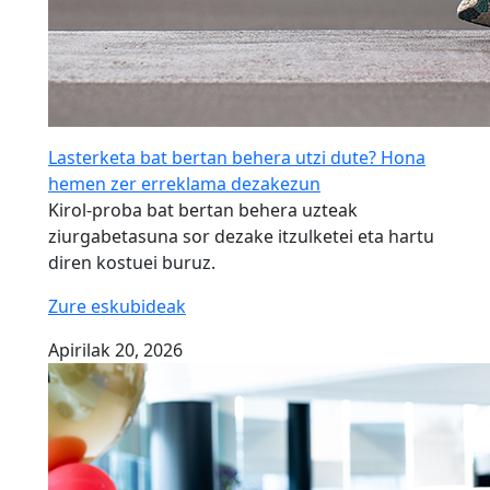
Lasterketa bat bertan behera utzi dute? Hona
hemen zer erreklama dezakezun
Kirol-proba bat bertan behera uzteak
ziurgabetasuna sor dezake itzulketei eta hartu
diren kostuei buruz.
Zure eskubideak
Apirilak 20, 2026