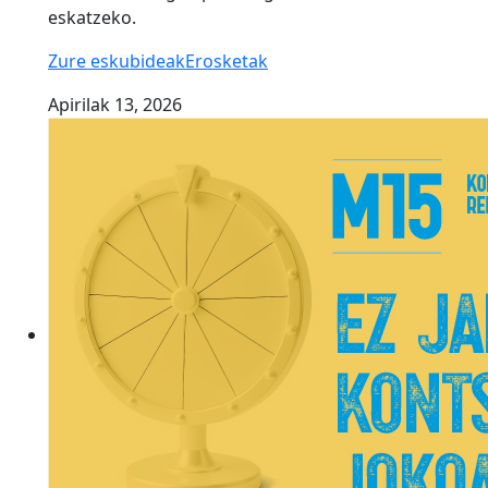
eskatzeko.
Zure eskubideak
Erosketak
Apirilak 13, 2026