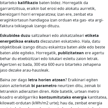
bitarteko
kalifikazio
baten bidez. Horregatik da
garrantzitsua, eraikin bat erosi edo alokatu aurretik,
bereizgarri horri erreparatzea; izan ere, zenbat eta
eraginkortasun handiagoa izan orduan eta gas- eta argi-
faktura txikiagoak izango dituzu.
Eskubidea duzu
saltzaileari edo alokatzaileari
etiketa
energetikoa erakuts
diezazuten eskatzeko. Hala, datu
objektiboak izango dituzu eskaintza baten alde edo beste
baten alde egiteko. Horregatik,
publizitatean
ere agertu
behar du etxebizitzari edo lokalari esleitu zaion letrak.
Agertzen ez bada, 300 eta 600 euro bitarteko zehapena
jaso dezake arau-hausleak.
Baina zer dago
letra horien atzean
? Eraikinari egiten
zaion azterketak
bi parametro
neurtzen ditu, zeinak bi
letrarekin adierazten diren. Alde batetik, urtean metro
koadro erabilgarriko
kontsumitutako energia
kantitatea,
kilowatt-ordutan (kWh/m2 urte); hau da, zenbat energia