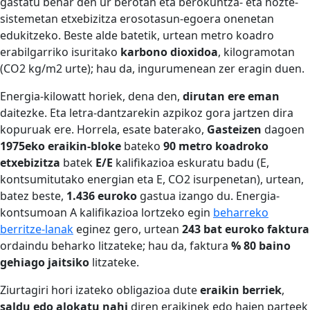
gastatu behar den ur berotan eta berokuntza- eta hozte-
sistemetan etxebizitza erosotasun-egoera onenetan
edukitzeko. Beste alde batetik, urtean metro koadro
erabilgarriko isuritako
karbono dioxidoa
, kilogramotan
(CO2 kg/m2 urte); hau da, ingurumenean zer eragin duen.
Energia-kilowatt horiek, dena den,
dirutan ere eman
daitezke. Eta letra-dantzarekin azpikoz gora jartzen dira
kopuruak ere. Horrela, esate baterako,
Gasteizen
dagoen
1975eko eraikin-bloke
bateko
90 metro koadroko
etxebizitza
batek
E/E
kalifikazioa eskuratu badu (E,
kontsumitutako energian eta E, CO2 isurpenetan), urtean,
batez beste,
1.436 euroko
gastua izango du. Energia-
kontsumoan A kalifikazioa lortzeko egin
beharreko
berritze-lanak
eginez gero, urtean
243 bat euroko faktura
ordaindu beharko litzateke; hau da, faktura
% 80 baino
gehiago jaitsiko
litzateke.
Ziurtagiri hori izateko obligazioa dute
eraikin berriek
,
saldu edo alokatu nahi
diren eraikinek edo haien parteek