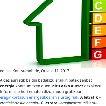
egilea: Kontsumobide, Otsaila 11, 2017
Aldez aurretik baldin badakizu eraikin batek zenbat
energia
kontsumitzen duen,
diru asko aurrez
dezakezu.
Informazio hori ematen dizu, modu grafikoan,
eraginkortasun energetikoaren ziurtagiriak
,
A letratik
–
eraginkortasun handia
–
G letrara
–
eraginkortasunik eza
–