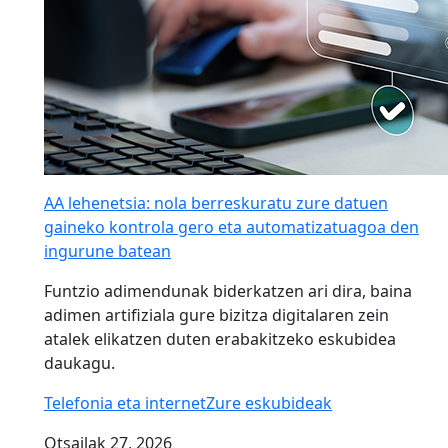
AA lehenetsia: nola berreskuratu zure datuen
gaineko kontrola gero eta automatizatuagoa den
ingurune batean
Funtzio adimendunak biderkatzen ari dira, baina
adimen artifiziala gure bizitza digitalaren zein
atalek elikatzen duten erabakitzeko eskubidea
daukagu.
Telefonia eta internet
Zure eskubideak
Otsailak 27, 2026