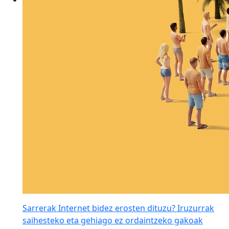
Sarrerak Internet bidez erosten dituzu? Iruzurrak
saihesteko eta gehiago ez ordaintzeko gakoak