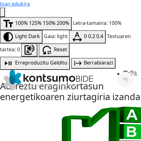
Joan edukira
100%
125%
150%
200%
Letra-tamaina: 100%
Light
Dark
Gaia: light
0
0.2
0.4
Testuaren
tartea: 0
Reset
Erreproduzitu
Gelditu
Berrabiarazi
Aurreztu eraginkortasun
energetikoaren ziurtagiria izanda