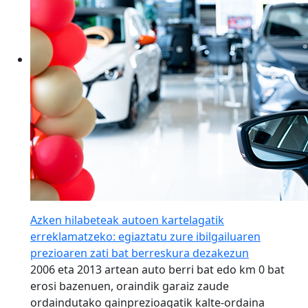
Azken hilabeteak autoen kartelagatik
erreklamatzeko: egiaztatu zure ibilgailuaren
prezioaren zati bat berreskura dezakezun
2006 eta 2013 artean auto berri bat edo km 0 bat
erosi bazenuen, oraindik garaiz zaude
ordaindutako gainprezioagatik kalte-ordaina