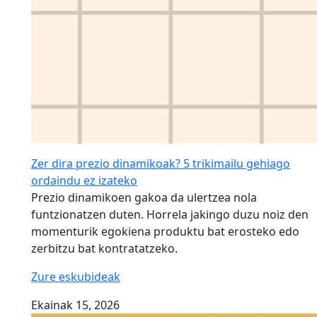
Zer dira prezio dinamikoak? 5 trikimailu gehiago
ordaindu ez izateko
Prezio dinamikoen gakoa da ulertzea nola
funtzionatzen duten. Horrela jakingo duzu noiz den
momenturik egokiena produktu bat erosteko edo
zerbitzu bat kontratatzeko.
Zure eskubideak
Ekainak 15, 2026