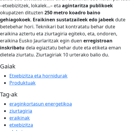
–etxebizitzek, lokalek...– eta
agintaritza publikoek
okupatzen dituzten
250 metro koadro baino
gehiagokoek
.
Eraikinen sustatzaileek edo jabeek
dute
betebehar hori. Teknikari bat kontratatu behar dute
eraikina aztertu eta ziurtagiria egiteko, eta, ondoren,
eraikina Eusko Jaurlaritzak egin duen
erregistroan
inskribatu
dela egiaztatu behar dute eta etiketa eman
dietela ziurtatu. Ziurtagiriak 10 urterako balio du.
Gaiak
Etxebizitza eta hornidurak
Produktuak
Tag-ak
eraginkortasun energetikoa
ziurtagiria
eraikinak
etxebizitza