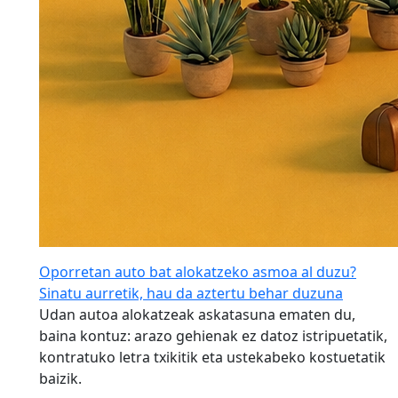
Oporretan auto bat alokatzeko asmoa al duzu?
Sinatu aurretik, hau da aztertu behar duzuna
Udan autoa alokatzeak askatasuna ematen du,
baina kontuz: arazo gehienak ez datoz istripuetatik,
kontratuko letra txikitik eta ustekabeko kostuetatik
baizik.