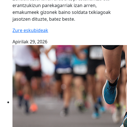
erantzukizun parekagarriak izan arren,
emakumeek gizonek baino soldata txikiagoak
jasotzen dituzte, batez beste.
Zure eskubideak
Apirilak 29, 2026