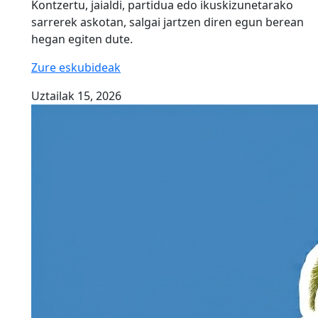
Kontzertu, jaialdi, partidua edo ikuskizunetarako
sarrerek askotan, salgai jartzen diren egun berean
hegan egiten dute.
Zure eskubideak
Uztailak 15, 2026