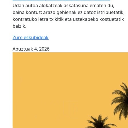
Udan autoa alokatzeak askatasuna ematen du,
baina kontuz: arazo gehienak ez datoz istripuetatik,
kontratuko letra txikitik eta ustekabeko kostuetatik
baizik.
Zure eskubideak
Abuztuak 4, 2026