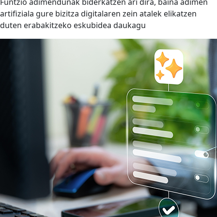
Funtzio adimendunak biderkatzen ari dira, baina adimen
artifiziala gure bizitza digitalaren zein atalek elikatzen
duten erabakitzeko eskubidea daukagu