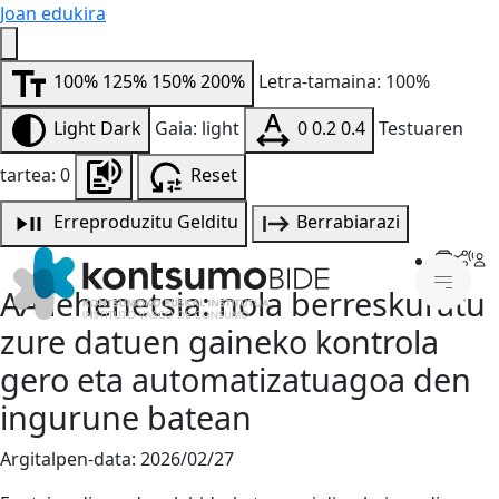
Joan edukira
100%
125%
150%
200%
Letra-tamaina: 100%
Light
Dark
Gaia: light
0
0.2
0.4
Testuaren
tartea: 0
Reset
Erreproduzitu
Gelditu
Berrabiarazi
AA lehenetsia: nola berreskuratu
zure datuen gaineko kontrola
gero eta automatizatuagoa den
ingurune batean
Argitalpen-data:
2026/02/27