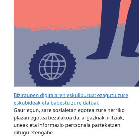
Biziraupen digitalaren eskuliburua: ezagutu zure
eskubideak eta babestu zure datuak
Gaur egun, sare sozialetan egotea zure herriko
plazan egotea bezalakoa da: argazkiak, iritziak,
uneak eta informazio pertsonala partekatzen
ditugu etengabe.