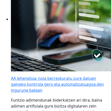
AA lehenetsia: nola berreskuratu zure datuen
gaineko kontrola gero eta automatizatuagoa den
ingurune batean
Funtzio adimendunak biderkatzen ari dira, baina
adimen artifiziala gure bizitza digitalaren zein