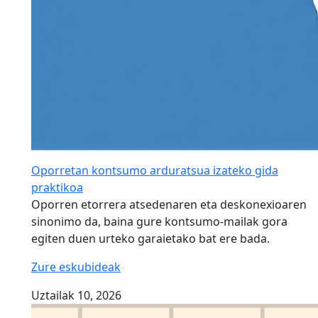
Oporretan kontsumo arduratsua izateko gida
praktikoa
Oporren etorrera atsedenaren eta deskonexioaren
sinonimo da, baina gure kontsumo-mailak gora
egiten duen urteko garaietako bat ere bada.
Zure eskubideak
Uztailak 10, 2026