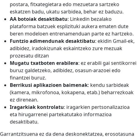
postara, fitxategietara edo mezuetara sartzeko
eskatzen badu, ukatu sarbidea, behar ez baduzu.
AA botoiak desaktibatu
: Linkedin bezalako
plataforma batzuek esplizituki aukera ematen dute
beren modeloen entrenamenduan parte ez hartzeko.
Funtzio adimendunak desaktibatu
: ekidin Gmail-ek,
adibidez, iradokizunak eskaintzeko zure mezuak
prozesatu ditzan
Mugatu txatboten erabilera
: ez erabili gai sentikorrei
buruz galdetzeko, adibidez, osasun-arazoei edo
finantzei buruz.
Berrikusi aplikazioen baimenak
: kendu sarbideak
(kamera, mikrofonoa, kokapena, etab.) beharrezkoak
ez direnean.
Iragarkiak kontrolatu
: iragarkien pertsonalizazioa
eta hirugarrenei partekatutako informazioa
desaktibatu.
Garrantzitsuena ez da dena deskonektatzea, erosotasuna