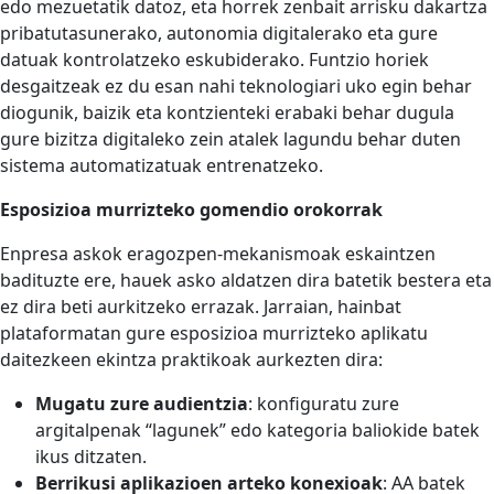
edo mezuetatik datoz, eta horrek zenbait arrisku dakartza
pribatutasunerako, autonomia digitalerako eta gure
datuak kontrolatzeko eskubiderako. Funtzio horiek
desgaitzeak ez du esan nahi teknologiari uko egin behar
diogunik, baizik eta kontzienteki erabaki behar dugula
gure bizitza digitaleko zein atalek lagundu behar duten
sistema automatizatuak entrenatzeko.
Esposizioa murrizteko gomendio orokorrak
Enpresa askok eragozpen-mekanismoak eskaintzen
badituzte ere, hauek asko aldatzen dira batetik bestera eta
ez dira beti aurkitzeko errazak. Jarraian, hainbat
plataformatan gure esposizioa murrizteko aplikatu
daitezkeen ekintza praktikoak aurkezten dira:
Mugatu zure audientzia
: konfiguratu zure
argitalpenak “lagunek” edo kategoria baliokide batek
ikus ditzaten.
Berrikusi aplikazioen arteko konexioak
: AA batek