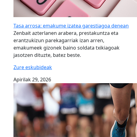
Tasa arrosa: emakume izatea garestiagoa denean
Zenbait azterlanen arabera, prestakuntza eta
erantzukizun parekagarriak izan arren,
emakumeek gizonek baino soldata txikiagoak
jasotzen dituzte, batez beste.
Zure eskubideak
Apirilak 29, 2026