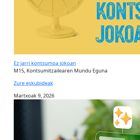
Ez jarri kontsumoa jokoan
M15, Kontsumitzailearen Mundu Eguna
Zure eskubideak
Martxoak 9, 2026