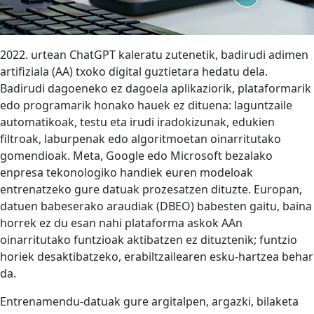
2022. urtean ChatGPT kaleratu zutenetik, badirudi adimen
artifiziala (AA) txoko digital guztietara hedatu dela.
Badirudi dagoeneko ez dagoela aplikaziorik, plataformarik
edo programarik honako hauek ez dituena: laguntzaile
automatikoak, testu eta irudi iradokizunak, edukien
filtroak, laburpenak edo algoritmoetan oinarritutako
gomendioak. Meta, Google edo Microsoft bezalako
enpresa tekonologiko handiek euren modeloak
entrenatzeko gure datuak prozesatzen dituzte. Europan,
datuen babeserako araudiak (DBEO) babesten gaitu, baina
horrek ez du esan nahi plataforma askok AAn
oinarritutako funtzioak aktibatzen ez dituztenik; funtzio
horiek desaktibatzeko, erabiltzailearen esku-hartzea behar
da.
Entrenamendu-datuak gure argitalpen, argazki, bilaketa