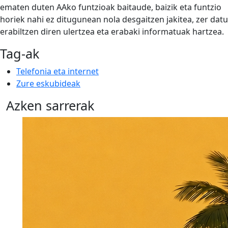
ematen duten AAko funtzioak baitaude, baizik eta funtzio
horiek nahi ez ditugunean nola desgaitzen jakitea, zer datu
erabiltzen diren ulertzea eta erabaki informatuak hartzea.
Tag-ak
Telefonia eta internet
Zure eskubideak
Azken sarrerak