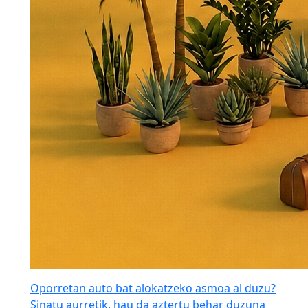
Oporretan auto bat alokatzeko asmoa al duzu?
Sinatu aurretik, hau da aztertu behar duzuna