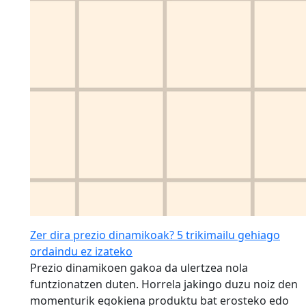
Zer dira prezio dinamikoak? 5 trikimailu gehiago
ordaindu ez izateko
Prezio dinamikoen gakoa da ulertzea nola
funtzionatzen duten. Horrela jakingo duzu noiz den
momenturik egokiena produktu bat erosteko edo