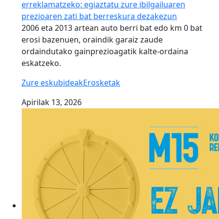
erreklamatzeko: egiaztatu zure ibilgailuaren
prezioaren zati bat berreskura dezakezun
2006 eta 2013 artean auto berri bat edo km 0 bat
erosi bazenuen, oraindik garaiz zaude
ordaindutako gainprezioagatik kalte-ordaina
eskatzeko.
Zure eskubideak
Erosketak
Apirilak 13, 2026