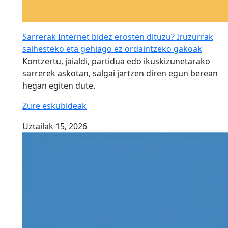
Sarrerak Internet bidez erosten dituzu? Iruzurrak
saihesteko eta gehiago ez ordaintzeko gakoak
Kontzertu, jaialdi, partidua edo ikuskizunetarako
sarrerek askotan, salgai jartzen diren egun berean
hegan egiten dute.
Zure eskubideak
Uztailak 15, 2026