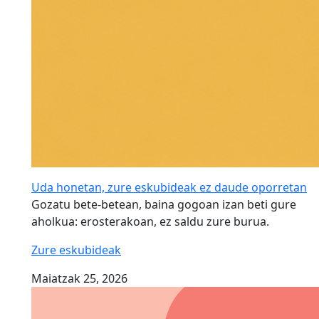
Uda honetan, zure eskubideak ez daude oporretan
Gozatu bete-betean, baina gogoan izan beti gure
aholkua: erosterakoan, ez saldu zure burua.
Zure eskubideak
Maiatzak 25, 2026