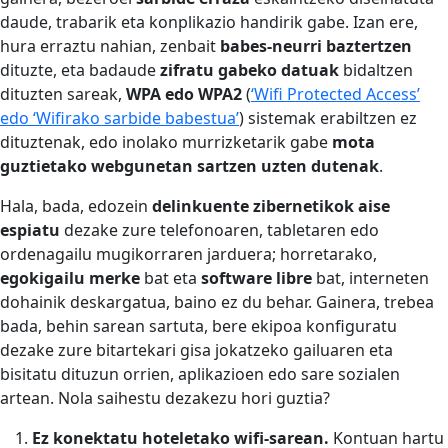
daude, trabarik eta konplikazio handirik gabe. Izan ere,
hura erraztu nahian, zenbait
babes-neurri baztertzen
dituzte, eta badaude
zifratu gabeko datuak
bidaltzen
dituzten sareak,
WPA edo WPA2
(
‘Wifi Protected Access’
edo ‘Wifirako sarbide babestua’
) sistemak erabiltzen ez
dituztenak, edo inolako murrizketarik gabe
mota
guztietako
webgunetan sartzen uzten dutenak
.
Hala, bada, edozein
delinkuente zibernetikok aise
espiatu
dezake zure telefonoaren, tabletaren edo
ordenagailu mugikorraren jarduera; horretarako,
egokigailu merke
bat eta
software libre
bat, interneten
dohainik deskargatua, baino ez du behar. Gainera, trebea
bada, behin sarean sartuta, bere ekipoa konfiguratu
dezake zure bitartekari gisa jokatzeko gailuaren eta
bisitatu dituzun orrien, aplikazioen edo sare sozialen
artean. Nola saihestu dezakezu hori guztia?
Ez konektatu hoteletako wifi-sarean.
Kontuan hartu