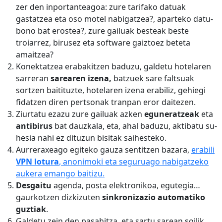
zer den inportanteagoa: zure tarifako datuak
gastatzea eta oso motel nabigatzea?, aparteko datu-
bono bat erostea?, zure gailuak besteak beste
troiarrez, birusez eta software gaiztoez beteta
amaitzea?
Konektatzea erabakitzen baduzu, galdetu hotelaren
sarreran
sarearen izena,
batzuek sare faltsuak
sortzen baitituzte, hotelaren izena erabiliz, gehiegi
fidatzen diren pertsonak tranpan eror daitezen.
Ziurtatu ezazu zure gailuak azken
eguneratzeak
eta
antibirus
bat dauzkala, eta, ahal baduzu, aktibatu su-
hesia nahi ez dituzun bisitak saihesteko.
Aurreraxeago egiteko gauza sentitzen bazara,
erabili
VPN lotura
, anonimoki eta seguruago nabigatzeko
aukera emango baitizu.
Desgaitu
agenda, posta elektronikoa, egutegia…
gaurkotzen dizkizuten
sinkronizazio automatiko
guztiak
.
Galdetu zein den pasahitza, eta sartu sarean soilik