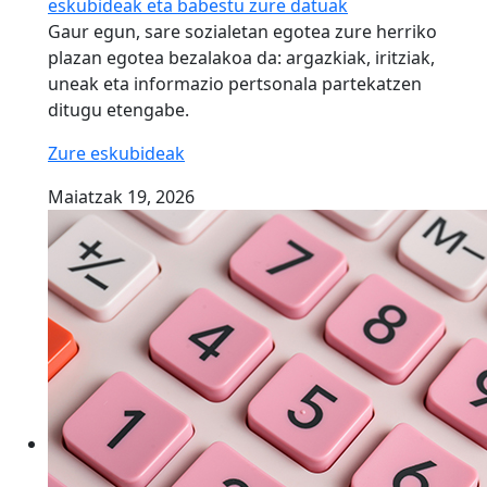
eskubideak eta babestu zure datuak
Gaur egun, sare sozialetan egotea zure herriko
plazan egotea bezalakoa da: argazkiak, iritziak,
uneak eta informazio pertsonala partekatzen
ditugu etengabe.
Zure eskubideak
Maiatzak 19, 2026