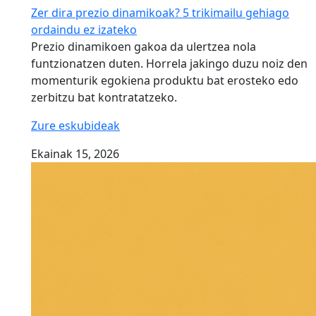
Zer dira prezio dinamikoak? 5 trikimailu gehiago
ordaindu ez izateko
Prezio dinamikoen gakoa da ulertzea nola
funtzionatzen duten. Horrela jakingo duzu noiz den
momenturik egokiena produktu bat erosteko edo
zerbitzu bat kontratatzeko.
Zure eskubideak
Ekainak 15, 2026