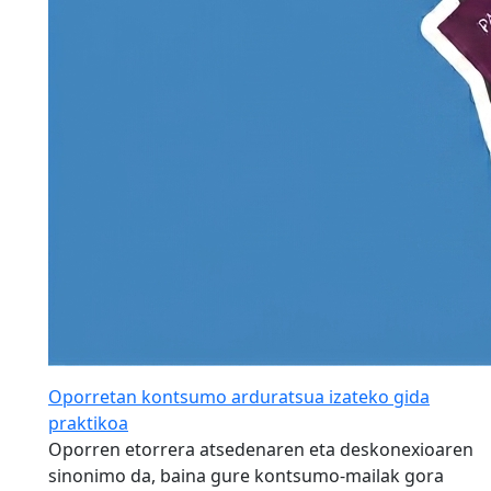
Oporretan kontsumo arduratsua izateko gida
praktikoa
Oporren etorrera atsedenaren eta deskonexioaren
sinonimo da, baina gure kontsumo-mailak gora