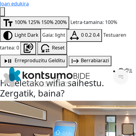
Joan edukira
100%
125%
150%
200%
Letra-tamaina: 100%
Light
Dark
Gaia: light
0
0.2
0.4
Testuaren
tartea: 0
Reset
Erreproduzitu
Gelditu
Berrabiarazi
Hoteletako wifia saihestu.
Zergatik, baina?