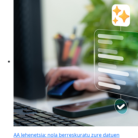
AA lehenetsia: nola berreskuratu zure datuen