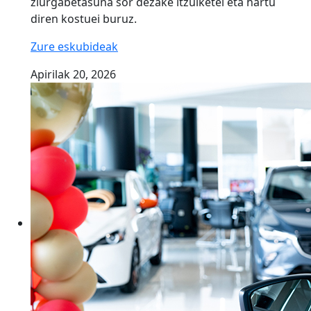
ziurgabetasuna sor dezake itzulketei eta hartu
diren kostuei buruz.
Zure eskubideak
Apirilak 20, 2026