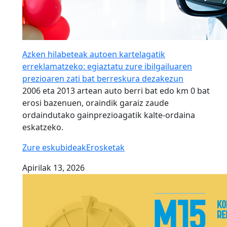
Azken hilabeteak autoen kartelagatik
erreklamatzeko: egiaztatu zure ibilgailuaren
prezioaren zati bat berreskura dezakezun
2006 eta 2013 artean auto berri bat edo km 0 bat
erosi bazenuen, oraindik garaiz zaude
ordaindutako gainprezioagatik kalte-ordaina
eskatzeko.
Zure eskubideak
Erosketak
Apirilak 13, 2026