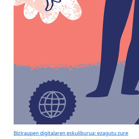
Biziraupen digitalaren eskuliburua: ezagutu zure