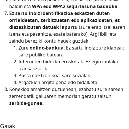
baldin eta
WPA edo WPA2 segurtasuna badauka
.
Ez sartu inoiz identifikazioa eskatzen duten
orrialdeetan, zerbitzuetan edo aplikazioetan, ez
diezazkizuten datuak lapurtu
(zure erabiltzailearen
izena eta pasahitza, esate baterako). Argi ibili, eta
zaindu bereziki kontu hauek guztiak:
Zure
online-bankua
. Ez sartu inoiz zure klabeak
sare publiko batean.
Interneten bidezko erosketak. Ez egin inolako
transakziorik.
Posta elektronikoa, sare sozialak…
Argazkien argitalpena edo bidalketa.
Konexioa amaitzen duzuenean, ezabatu zure sareen
zerrendatik gailuaren memorian geratu zaizun
sarbide-gunea.
Gaiak