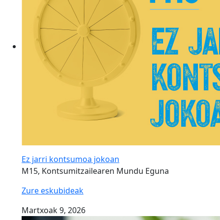
Ez jarri kontsumoa jokoan
M15, Kontsumitzailearen Mundu Eguna
Zure eskubideak
Martxoak 9, 2026