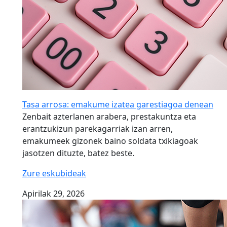
Tasa arrosa: emakume izatea garestiagoa denean
Zenbait azterlanen arabera, prestakuntza eta
erantzukizun parekagarriak izan arren,
emakumeek gizonek baino soldata txikiagoak
jasotzen dituzte, batez beste.
Zure eskubideak
Apirilak 29, 2026