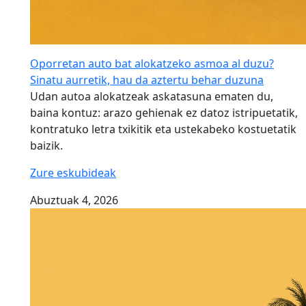
Oporretan auto bat alokatzeko asmoa al duzu?
Sinatu aurretik, hau da aztertu behar duzuna
Udan autoa alokatzeak askatasuna ematen du,
baina kontuz: arazo gehienak ez datoz istripuetatik,
kontratuko letra txikitik eta ustekabeko kostuetatik
baizik.
Zure eskubideak
Abuztuak 4, 2026