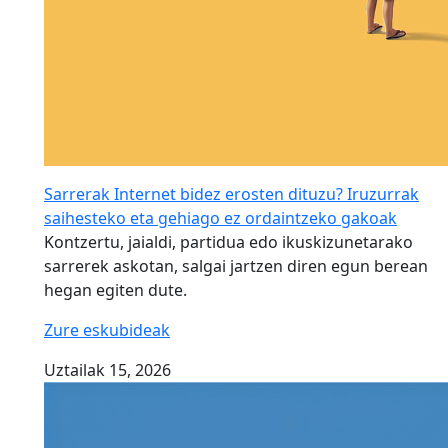
Sarrerak Internet bidez erosten dituzu? Iruzurrak
saihesteko eta gehiago ez ordaintzeko gakoak
Kontzertu, jaialdi, partidua edo ikuskizunetarako
sarrerek askotan, salgai jartzen diren egun berean
hegan egiten dute.
Zure eskubideak
Uztailak 15, 2026