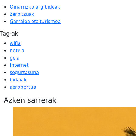
Oinarrizko argibideak
Zerbitzuak
Garraioa eta turismoa
Tag-ak
wifia
hotela
gela
Internet
segurtasuna
bidaiak
aeroportua
Azken sarrerak