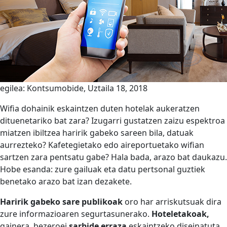
egilea: Kontsumobide,
Uztaila 18, 2018
Wifia dohainik eskaintzen duten hotelak aukeratzen
dituenetariko bat zara? Izugarri gustatzen zaizu espektroa
miatzen ibiltzea haririk gabeko sareen bila, datuak
aurrezteko? Kafetegietako edo aireportuetako wifian
sartzen zara pentsatu gabe? Hala bada, arazo bat daukazu.
Hobe esanda: zure gailuak eta datu pertsonal guztiek
benetako arazo bat izan dezakete.
Haririk gabeko sare publikoak
oro har arriskutsuak dira
zure informazioaren segurtasunerako.
Hoteletakoak,
gainera, bezeroei
sarbide erraza
eskaintzeko diseinatuta