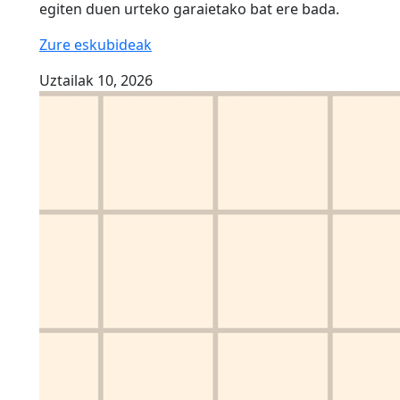
egiten duen urteko garaietako bat ere bada.
Zure eskubideak
Uztailak 10, 2026