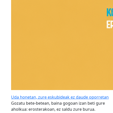
Uda honetan, zure eskubideak ez daude oporretan
Gozatu bete-betean, baina gogoan izan beti gure
aholkua: erosterakoan, ez saldu zure burua.